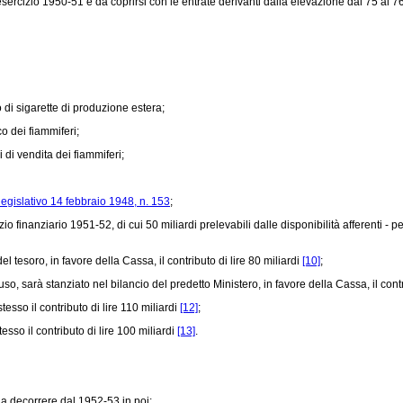
sercizio 1950-51 e da coprirsi con le entrate derivanti dalla elevazione dal 75 al 7
di sigarette di produzione estera;
 dei fiammiferi;
di vendita dei fiammiferi;
legislativo 14 febbraio 1948, n. 153
;
o finanziario 1951-52, di cui 50 miliardi prelevabili dalle disponibilità afferenti - per 
 tesoro, in favore della Cassa, il contributo di lire 80 miliardi
[10]
;
, sarà stanziato nel bilancio del predetto Ministero, in favore della Cassa, il contr
esso il contributo di lire 110 miliardi
[12]
;
esso il contributo di lire 100 miliardi
[13]
.
a decorrere dal 1952-53 in poi: