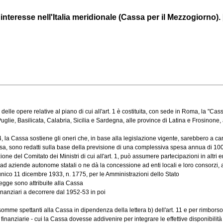
interesse nell'Italia meridionale (Cassa per il Mezzogiorno). 
 opere relative al piano di cui all'art. 1 è costituita, con sede in Roma, la "Cassa 
, Basilicata, Calabria, Sicilia e Sardegna, alle province di Latina e Frosinone, all'
 la Cassa sostiene gli oneri che, in base alla legislazione vigente, sarebbero a caric
a, sono redatti sulla base della previsione di una complessiva spesa annua di 100 mi
 del Comitato dei Ministri di cui all'art. 1, può assumere partecipazioni in altri enti
aziende autonome statali o ne dà la concessione ad enti locali e loro consorzi, a c
nico 11 dicembre 1933, n. 1775, per le Amministrazioni dello Stato
legge sono attribuite alla Cassa
nanziari a decorrere dal 1952-53 in poi
mme spettanti alla Cassa in dipendenza della lettera b) dell'art. 11 e per rimborso d
anziarie - cui la Cassa dovesse addivenire per integrare le effettive disponibilità si