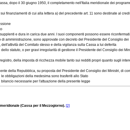
Cassa, dopo il 30 giugno 1950, il completamento nell'Italia meridionale dei programmi 
inanziamenti di cui alla lettera a) del precedente art. 11 sono destinate al credito 
issione
to
 supplenti e dura in carica due anni. I suoi componenti possono essere riconfermati p
i amministrazione, sono approvate con decreto del Presidente del Consiglio dei Mini
ll'attività del Comitato stesso e della vigilanza sulla Cassa a lui deferita
 statuto, o per gravi irregolarità di gestione il Presidente del Consiglio dei Ministr
gistro, della imposta di ricchezza mobile tanto sui redditi propri quanto sugli interes
 della Repubblica, su proposta del Presidente del Consiglio dei Ministri, di concer
 le obbligazioni della medesima sono trasferiti allo Stato
 bilancio necessarie per l'attuazione della presente legge
ia meridionale (Cassa per il Mezzogiorno).
[2]