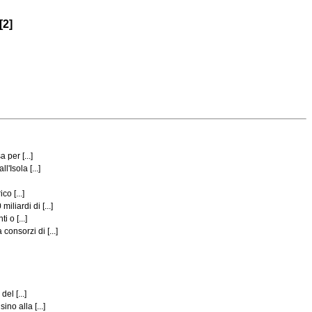
[2]
per [...]
Isola [...]
o [...]
liardi di [...]
 o [...]
onsorzi di [...]
el [...]
no alla [...]