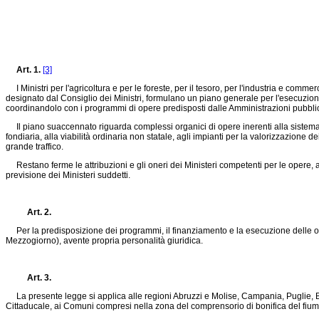
Art. 1.
[3]
I Ministri per l'agricoltura e per le foreste, per il tesoro, per l'industria e commerc
designato dal Consiglio dei Ministri, formulano un piano generale per l'esecuzione
coordinandolo con i programmi di opere predisposti dalle Amministrazioni pubbli
Il piano suaccennato riguarda complessi organici di opere inerenti alla sistemazio
fondiaria, alla viabilità ordinaria non statale, agli impianti per la valorizzazione 
grande traffico.
Restano ferme le attribuzioni e gli oneri dei Ministeri competenti per le opere, an
previsione dei Ministeri suddetti.
Art. 2.
Per la predisposizione dei programmi, il finanziamento e la esecuzione delle opere 
Mezzogiorno), avente propria personalità giuridica.
Art. 3.
La presente legge si applica alle regioni Abruzzi e Molise, Campania, Puglie, Basi
Cittaducale, ai Comuni compresi nella zona del comprensorio di bonifica del fiu