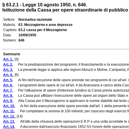
§ 63.2.1 - Legge 10 agosto 1950, n. 646.
Istituzione della Cassa per opere straordinarie di pubblico 
Settore:
Normativa nazionale
Materia:
63. Mezzogiorno e aree depresse
Capitolo:
63.2 cassa per il Mezzogiorno
Data:
10/08/1950
Numero:
646
Sommario
Art. 1.
[3]
Art. 2.
Per la predisposizione dei programmi, il finanziamento e la esecuzione delle
Art. 3.
La presente legge si applica alle regioni Abruzzi e Molise, Campania, Puglie
Art. 4.
[6]
Art. 5.
Ai fini dell'esecuzione delle opere previste nei programmi di cui all'art. 4,
Art. 6.
I programmi delle opere di cui all'art. 4 da finanziarsi a carico della Cass
Art. 7.
Per l'attuazione di opere d'interesse turistico la Cassa previa autorizzazione
Art. 8.
La Cassa può affidare l'esecuzione delle opere ad organi dello Stato e ad 
Art. 9.
Alla Cassa per il Mezzogiorno si applicano le norme stabilite dal testo u
Art. 10.
Ai fini della esecuzione delle opere previste dall'art. 1 della presente 
Art. 11.
Per completare la somma di 100 miliardi, per ciascuno degli esercizi fi
Art. 12.
[14]
Art. 13.
All'atto della chiusura delle operazioni E.R.P. e una volta accertate le so
Art. 14.
A decorrere dall'esercizio finanziario 1952-53 l'onere delle operazioni fin