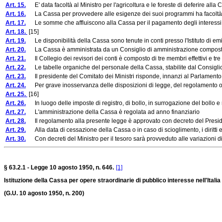
Art. 15.
E' data facoltà al Ministro per l'agricoltura e le foreste di deferire alla 
Art. 16.
La Cassa per provvedere alle esigenze dei suoi programmi ha facoltà
Art. 17.
Le somme che affluiscono alla Cassa per il pagamento degli interessi sui f
Art. 18.
[15]
Art. 19.
Le disponibilità della Cassa sono tenute in conti presso l'Istituto di em
Art. 20.
La Cassa è amministrata da un Consiglio di amministrazione compos
Art. 21.
Il Collegio dei revisori dei conti è composto di tre membri effettivi e tre
Art. 22.
Le tabelle organiche del personale della Cassa, stabilite dal Consiglio d
Art. 23.
Il presidente del Comitato dei Ministri risponde, innanzi al Parlamento, de
Art. 24.
Per grave inosservanza delle disposizioni di legge, del regolamento o dello
Art. 25.
[16]
Art. 26.
In luogo delle imposte di registro, di bollo, in surrogazione del bollo e re
Art. 27.
L'amministrazione della Cassa è regolata ad anno finanziario
Art. 28.
Il regolamento alla presente legge è approvato con decreto del Presidente
Art. 29.
Alla data di cessazione della Cassa o in caso di scioglimento, i diritti e
Art. 30.
Con decreti del Ministro per il tesoro sarà provveduto alle variazioni di
§ 63.2.1 - Legge 10 agosto 1950, n. 646.
[1]
Istituzione della Cassa per opere straordinarie di pubblico interesse nell'Ital
(G.U. 10 agosto 1950, n. 200)