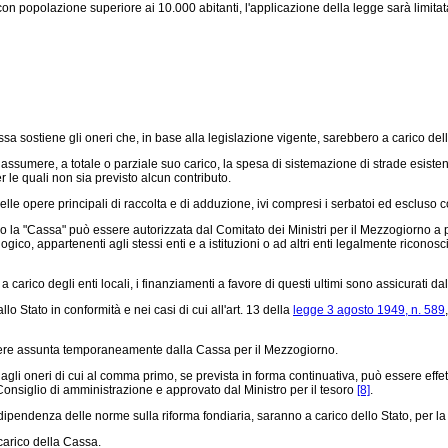
popolazione superiore ai 10.000 abitanti, l'applicazione della legge sarà limitata
ssa sostiene gli oneri che, in base alla legislazione vigente, sarebbero a carico dell
 assumere, a totale o parziale suo carico, la spesa di sistemazione di strade esistent
r le quali non sia previsto alcun contributo.
le opere principali di raccolta e di adduzione, ivi compresi i serbatoi ed escluso c
tico la "Cassa" può essere autorizzata dal Comitato dei Ministri per il Mezzogiorno 
logico, appartenenti agli stessi enti e a istituzioni o ad altri enti legalmente riconos
rico degli enti locali, i finanziamenti a favore di questi ultimi sono assicurati dall
o Stato in conformità e nei casi di cui all'art. 13 della
legge 3 agosto 1949, n. 589
sere assunta temporaneamente dalla Cassa per il Mezzogiorno.
gli oneri di cui al comma primo, se prevista in forma continuativa, può essere effet
Consiglio di amministrazione e approvato dal Ministro per il tesoro
[8]
.
ndenza delle norme sulla riforma fondiaria, saranno a carico dello Stato, per la tr
carico della Cassa.