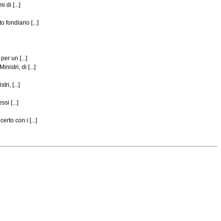
di [...]
fondiario [...]
er un [...]
stri, di [...]
i, [...]
si [...]
to con i [...]