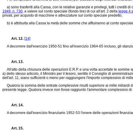
a) sono trasferiti alla Cassa, con le relative garanzie e privilegi, tutti i crediti 
1949, n. 730
, a valere sul conto speciale (fondo lire) di cui all'art. 2 della
legge 4 
privati, per acquisto di macchine e attrezzature sul conto speciale predetto;
b) è attribuita alla Cassa la metà delle somme che affluiranno al conto speciale 
Art. 12.
[14]
A decorrere dall'esercizio 1950-51 fino all'esercizio 1964-65 incluso, gli stanzia
Art. 13.
All'atto della chiusura delle operazioni E.R.P. e una volta accertate le somme spet
a) dello stesso articolo, il Ministro per il tesoro, sentito il Consiglio di amminis
dell'art. 11, siano sufficienti o meno per raggiungere l'importo complessivo di mille 
Qualora la somma delle entrate complessive risulti superiore ai mille miliardi di 
presente legge. Qualora invece non fosse raggiunto l'ammontare complessivo di mill
Art. 14.
A decorrere dall'esercizio finanziario 1952-53 l'onere delle operazioni finanziarie
Art. 15.