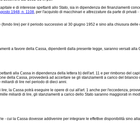
di capitale e di interesse spettanti allo Stato, sia in dipendenza dei finanziamenti con
agosto 1948, n. 1108
, per l'acquisto di macchinari e attrezzature da parte di privati 
(fondo lire) per il periodo successivo al 30 giugno 1952 e sino alla chiusura delle 
menti a favore della Cassa, dipendenti dalla presente legge, saranno versati alla Cas
tanti alla Cassa in dipendenza della lettera b) dell'art. 11 e per rimborso del capita
trazione della Cassa, provvederà ad accertare se gli stanziamenti a carico del bilanci
miliardi di lire nel periodo di dieci anni.
lire, la Cassa potrà eseguire le opere di cui all'art. 1 anche per l'eccedenza, provv
e miliardi di lire, gli stanziamenti a carico dello Stato saranno maggiorati in mod
 - cui la Cassa dovesse addivenire per integrare le effettive disponibilità sino alla