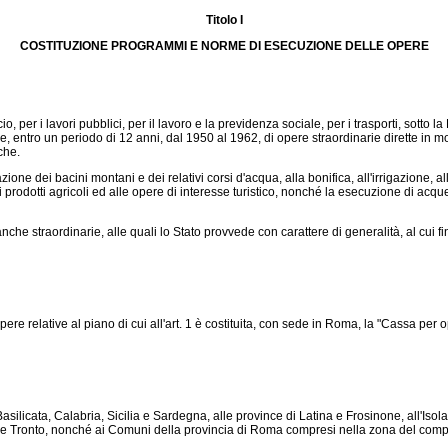
Titolo I
COSTITUZIONE PROGRAMMI E NORME DI ESECUZIONE DELLE OPERE
io, per i lavori pubblici, per il lavoro e la previdenza sociale, per i trasporti, sotto
, entro un periodo di 12 anni, dal 1950 al 1962, di opere straordinarie dirette in m
che.
ne dei bacini montani e dei relativi corsi d'acqua, alla bonifica, all'irrigazione,
dei prodotti agricoli ed alle opere di interesse turistico, nonché la esecuzione di acqu
che straordinarie, alle quali lo Stato provvede con carattere di generalità, al cui fi
relative al piano di cui all'art. 1 è costituita, con sede in Roma, la "Cassa per ope
licata, Calabria, Sicilia e Sardegna, alle province di Latina e Frosinone, all'Isola 
me Tronto, nonché ai Comuni della provincia di Roma compresi nella zona del compr