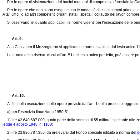
Per le opere di sistemazione dei bacini montani di competenza forestale la Cass
Per le opere che non siano eseguite con le modalità di cui ai commi primo e terzo
A tali uffici, o ad altri competenti organi statali, spetta il collaudo dei lavori comp
Si osservano, in quanto applicabili, le norme vigenti per l'esecuzione delle ope
Art. 9.
Alla Cassa per il Mezzogiorno si applicano le norme stabilite dal testo unico 11
La durata della riserva, di cui all'art. 51 del testo unico predetto, può essere p
Art. 10.
Ai fini della esecuzione delle opere previste dall'art. 1 della presente legge son
a) per l'esercizio finanziario 1950-51:
1) lire 42.640.687.000, quota parte della somma di 55 miliardi spettante alle zone 
legge 4 agosto 1948, n. 1108
;
2) lire 23.826.787.350, da prelevarsi dal Fondo speciale istituito a norma del
d