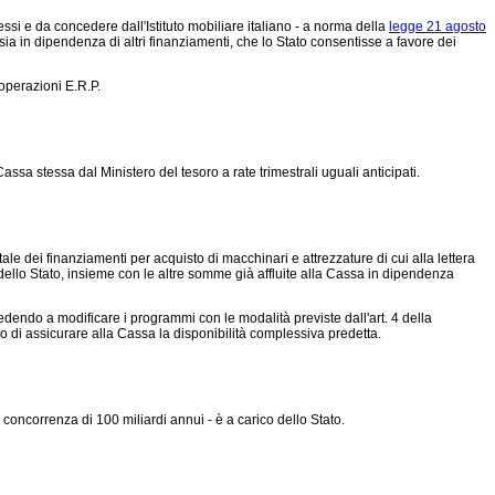
cessi e da concedere dall'Istituto mobiliare italiano - a norma della
legge 21 agosto
- sia in dipendenza di altri finanziamenti, che lo Stato consentisse a favore dei
operazioni E.R.P.
sa stessa dal Ministero del tesoro a rate trimestrali uguali anticipati.
le dei finanziamenti per acquisto di macchinari e attrezzature di cui alla lettera
o dello Stato, insieme con le altre somme già affluite alla Cassa in dipendenza
edendo a modificare i programmi con le modalità previste dall'art. 4 della
o di assicurare alla Cassa la disponibilità complessiva predetta.
 concorrenza di 100 miliardi annui - è a carico dello Stato.