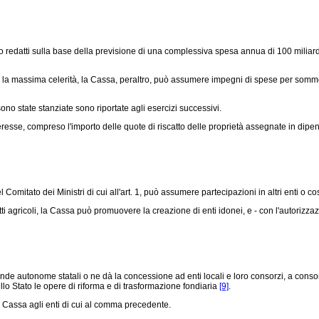
o redatti sulla base della previsione di una complessiva spesa annua di 100 miliardi
n la massima celerità, la Cassa, peraltro, può assumere impegni di spese per somme 
 state stanziate sono riportate agli esercizi successivi.
e, compreso l'importo delle quote di riscatto delle proprietà assegnate in dipenden
omitato dei Ministri di cui all'art. 1, può assumere partecipazioni in altri enti o cos
tti agricoli, la Cassa può promuovere la creazione di enti idonei, e - con l'autorizz
autonome statali o ne dà la concessione ad enti locali e loro consorzi, a consorzi d
llo Stato le opere di riforma e di trasformazione fondiaria
[9]
.
 Cassa agli enti di cui al comma precedente.