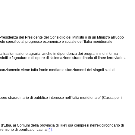
 la Presidenza del Presidente del Consiglio dei Ministri o di un Ministro all'uopo
odo specifico al progresso economico e sociale dell'Italia meridionale,
 alla trasformazione agraria, anche in dipendenza dei programmi di riforma
edotti e fognature e di opere di sistemazione straordinaria di linee ferroviarie a
nanziamento viene fatto fronte mediante stanziamenti dei singoli stati di
re straordinarie di pubblico interesse nell'Italia meridionale" (Cassa per il
d'Elba, ai Comuni della provincia di Rieti già compresi nell'ex circondario di
ensorio di bonifica di Latina
[4]
.