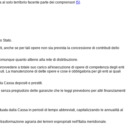
 al solo territorio facente parte dei comprensori
[5]
.
o Stato.
i, anche se per tali opere non sia prevista la concessione di contributi dello
omunque quanto attiene alla rete di distribuzione.
a provvedere a totale suo carico all'esecuzione di opere di competenza degli enti
ciuti. La manutenzione di dette opere e cose è obbligatoria per gli enti ai quali
a Cassa depositi e prestiti.
, senza pregiudizio delle garanzie che le leggi prevedono per altri finanziamenti
tuata dalla Cassa in periodi di tempo abbreviati, capitalizzando le annualità al
asformazione agraria dei terreni espropriati nell'Italia meridionale.