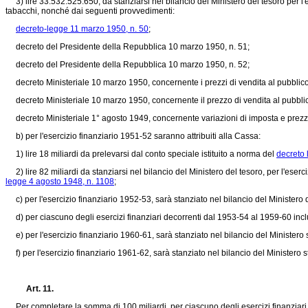
3) lire 33.532.525.650, da stanziarsi nel bilancio del Ministero del tesoro per l'e
tabacchi, nonché dai seguenti provvedimenti:
decreto-legge 11 marzo 1950, n. 50
;
decreto del Presidente della Repubblica 10 marzo 1950, n. 51
;
decreto del Presidente della Repubblica 10 marzo 1950, n. 52
;
decreto Ministeriale 10 marzo 1950, concernente i prezzi di vendita al pubblico 
decreto Ministeriale 10 marzo 1950, concernente il prezzo di vendita al pubblico
decreto Ministeriale 1° agosto 1949, concernente variazioni di imposta e prezzi 
b) per l'esercizio finanziario 1951-52 saranno attribuiti alla Cassa:
1) lire 18 miliardi da prelevarsi dal conto speciale istituito a norma del
decreto 
2) lire 82 miliardi da stanziarsi nel bilancio del Ministero del tesoro, per l'esercizi
legge 4 agosto 1948, n. 1108
;
c) per l'esercizio finanziario 1952-53, sarà stanziato nel bilancio del Ministero del
d) per ciascuno degli esercizi finanziari decorrenti dal 1953-54 al 1959-60 incluso
e) per l'esercizio finanziario 1960-61, sarà stanziato nel bilancio del Ministero st
f) per l'esercizio finanziario 1961-62, sarà stanziato nel bilancio del Ministero st
Art. 11.
Per completare la somma di 100 miliardi, per ciascuno degli esercizi finanziari 