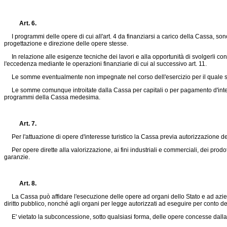
Art. 6.
I programmi delle opere di cui all'art. 4 da finanziarsi a carico della Cassa, son
progettazione e direzione delle opere stesse.
In relazione alle esigenze tecniche dei lavori e alla opportunità di svolgerli co
l'eccedenza mediante le operazioni finanziarie di cui al successivo art. 11.
Le somme eventualmente non impegnate nel corso dell'esercizio per il quale sono
Le somme comunque introitate dalla Cassa per capitali o per pagamento d'interess
programmi della Cassa medesima.
Art. 7.
Per l'attuazione di opere d'interesse turistico la Cassa previa autorizzazione del C
Per opere dirette alla valorizzazione, ai fini industriali e commerciali, dei prodo
garanzie.
Art. 8.
La Cassa può affidare l'esecuzione delle opere ad organi dello Stato e ad aziende 
diritto pubblico, nonché agli organi per legge autorizzati ad eseguire per conto de
E' vietato la subconcessione, sotto qualsiasi forma, delle opere concesse dalla