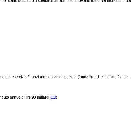
6 per cento della quota spettante all'erario sul provento lordo del monopolio dei
detto esercizio finanziario - al conto speciale (fondo lire) di cui all'art. 2 della
ibuto annuo di lire 90 miliardi
[11]
;