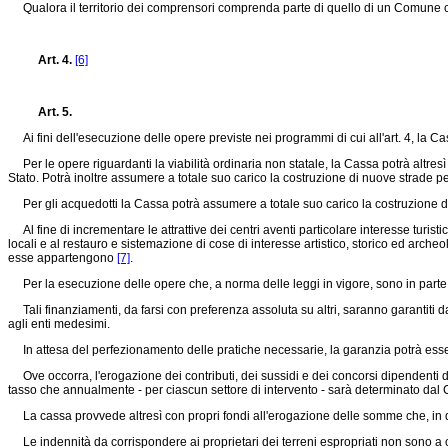
Qualora il territorio dei comprensori comprenda parte di quello di un Comune con 
Art. 4.
[6]
Art. 5.
Ai fini dell'esecuzione delle opere previste nei programmi di cui all'art. 4, la Ca
Per le opere riguardanti la viabilità ordinaria non statale, la Cassa potrà altresì
Stato. Potrà inoltre assumere a totale suo carico la costruzione di nuove strade pe
Per gli acquedotti la Cassa potrà assumere a totale suo carico la costruzione del
Al fine di incrementare le attrattive dei centri aventi particolare interesse turis
locali e al restauro e sistemazione di cose di interesse artistico, storico ed archeo
esse appartengono
[7]
.
Per la esecuzione delle opere che, a norma delle leggi in vigore, sono in parte a ca
Tali finanziamenti, da farsi con preferenza assoluta su altri, saranno garantiti dall
agli enti medesimi.
In attesa del perfezionamento delle pratiche necessarie, la garanzia potrà es
Ove occorra, l'erogazione dei contributi, dei sussidi e dei concorsi dipendenti da
tasso che annualmente - per ciascun settore di intervento - sarà determinato dal 
La cassa provvede altresì con propri fondi all'erogazione delle somme che, in dipe
Le indennità da corrispondere ai proprietari dei terreni espropriati non sono a 