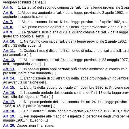
vengono sostituite dalle [...]
Art. 5.
1. La lett. a) del secondo comma dell'art. 4 della legge provinciale 2 apri
Art. 6.
1. Al comma aggiunto all'art. 4 della legge provinciale 2 aprile 1962, n.
aggiunto il seguente comma:
Art. 7.
1. Al primo comma dell'art. 6 della legge provinciale 2 aprile 1962, n. 4,
Art. 8.
1. Nel primo comma dell'art. 6-bis della legge provinciale 2 aprile 1962, n
Art. 9.
1. La garanzia sussidiaria di cui al quarto comma dell'art. 7 della legge 
ipotecario acceso ai sensi [...]
Art. 10.
1. Nell'ultimo comma dell'art. 8 della legge provinciale 2 aprile 1962, n.
all'art. 32 della legge [...]
Art. 11.
1. Qualora i mezzi disponibili sul fondo di rotazione di cui alla lett. a) de
per ammettere [...]
Art. 12.
1. Al terzo comma dell'art. 14 della legge provinciale 23 maggio 1977, n.
dell'assegnatario viene [...]
Art. 13.
1. In sede di prima applicazione può essere ammesso al contributo di cu
presenti una relativa domanda [...]
Art. 14.
1. L'annotazione di cui all'art. 69 della legge provinciale 24 novembre 
ad avvenuta iscrizione del [...]
Art. 15.
1. L'art. 71 della legge provinciale 24 novembre 1980, n. 34, viene sost
Art. 16.
1. Il secondo periodo del secondo comma dell'art. 18 della legge provin
sostituito dal seguente: "Tale [...]
Art. 17.
1. Nel primo periodo del terzo comma dell'art. 24 della legge provincia
1983, n. 45, le parole "devono [...]
Art. 18.
1. Il n. 2 dell'art. 1 della legge provinciale 24 gennaio 1972, n. 3, e su
Art. 19.
1. Per sopperire alle maggiori esigenze di personale degli uffici per l'edi
maggio 1981, n. 11, sono [...]
Art. 20.
Disposizioni finanziarie.