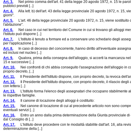
Art. 3.
Nel primo comma dell'art. 41 della legge 20 agosto 1972, n. 15 le parole: "d
pubblici previsti [...]
Art. 4.
Alla lett. b) dell'art. 43 della legge provinciale 20 agosto 1972, n. 15, vie
giorni".
Art. 5.
L'art. 46 della legge provinciale 20 agosto 1972, n. 15, viene sostituito
l'abitazione".
Art. 6.
Nel caso in cui nel territorio del Comune in cui si trovano gli alloggi mess
l'Istituto può disporre [...]
Art. 7.
L'Istituto è tenuto a formare ed a conservare uno schedario degli assegnatar
per l'applicazione [...]
Art. 8.
In caso di decesso del concorrente, hanno diritto all'eventuale assegnaz
ed inclusi nel nucleo [...]
Art. 9.
Qualora, prima della consegna dell'alloggio, si accerti la mancanza nell'as
15 e successive [...]
Art. 10.
Nei confronti di chi abbia conseguito l'assegnazione dell'alloggio in con
proprio decreto, [...]
Art. 11.
Il Presidente dell'Istituto dispone, con proprio decreto, la revoca dell'as
Art. 12.
Il Presidente dell'Istituto dispone, con proprio decreto, il rilascio degli a
con lettera [...]
Art. 13.
L'Istituto forma l'elenco degli assegnatari che occupano stabilmente al
le rispettive famiglie.
Art. 14.
Il canone di locazione degli alloggi è costituito:
Art. 15.
Nel canone di locazione di cui al precedente articolo non sono comprese le
eventuali servizi [...]
Art. 16.
Entro un anno dalla prima determinazione della Giunta provinciale di cui a
dal Consiglio di [...]
Art. 17.
L'Istituto deve procedere con le modalità stabilite dall'art. 16, alla revis
determinazione della [...]