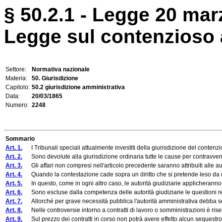
§ 50.2.1 - Legge 20 mar
Legge sul contenzioso 
Settore:
Normativa nazionale
Materia:
50. Giurisdizione
Capitolo:
50.2 giurisdizione amministrativa
Data:
20/03/1865
Numero:
2248
Sommario
Art. 1.
I Tribunali speciali attualmente investiti della giurisdizione del contenzios
Art. 2.
Sono devolute alla giurisdizione ordinaria tutte le cause per contravvenzioni
Art. 3.
Gli affari non compresi nell'articolo precedente saranno attribuiti alle auto
Art. 4.
Quando la contestazione cade sopra un diritto che si pretende leso da un atto
Art. 5.
In questo, come in ogni altro caso, le autorità giudiziarie applicheranno gl
Art. 6.
Sono escluse dalla competenza delle autorità giudiziarie le questioni relative
Art. 7.
Allorché per grave necessità pubblica l'autorità amministrativa debba senz
Art. 8.
Nelle controversie intorno a contratti di lavoro o somministrazioni è riser
Art. 9.
Sul prezzo dei contratti in corso non potrà avere effetto alcun sequestro,