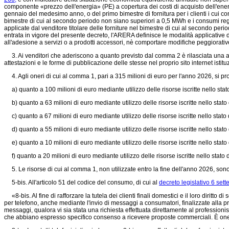
componente «prezzo dell'energia» (PE) a copertura dei costi di acquisto dell'energ
gennaio del medesimo anno, o del primo bimestre di fornitura per i clienti i cui co
bimestre di cui al secondo periodo non siano superiori a 0,5 MWh e i consumi regis
applicate dal venditore titolare delle forniture nel bimestre di cui al secondo pe
entrata in vigore del presente decreto, l'ARERA definisce le modalità applicative 
all'adesione a servizi o a prodotti accessori, nè comportare modifiche peggiorativ
3. Ai venditori che aderiscono a quanto previsto dal comma 2 è rilasciata una at
attestazioni e le forme di pubblicazione delle stesse nel proprio sito internet i
4. Agli oneri di cui al comma 1, pari a 315 milioni di euro per l'anno 2026, si p
a) quanto a 100 milioni di euro mediante utilizzo delle risorse iscritte nello stato
b) quanto a 63 milioni di euro mediante utilizzo delle risorse iscritte nello stato 
c) quanto a 67 milioni di euro mediante utilizzo delle risorse iscritte nello stato
d) quanto a 55 milioni di euro mediante utilizzo delle risorse iscritte nello stato
e) quanto a 10 milioni di euro mediante utilizzo delle risorse iscritte nello stato 
f) quanto a 20 milioni di euro mediante utilizzo delle risorse iscritte nello stato 
5. Le risorse di cui al comma 1, non utilizzate entro la fine dell'anno 2026, sono v
5-bis. All'articolo 51 del codice del consumo, di cui al
decreto legislativo 6 set
«8-bis. Al fine di rafforzare la tutela dei clienti finali domestici e il loro diritto
per telefono, anche mediante l'invio di messaggi a consumatori, finalizzate alla pro
messaggi, qualora vi sia stata una richiesta effettuata direttamente al professionista
che abbiano espresso specifico consenso a ricevere proposte commerciali. È onere 