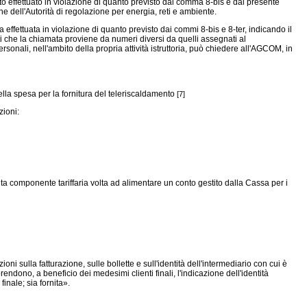
atto effettuato in violazione di quanto previsto dal comma 8-bis e dal presente
one dell'Autorità di regolazione per energia, reti e ambiente.
ffettuata in violazione di quanto previsto dai commi 8-bis e 8-ter, indicando il
rti che la chiamata proviene da numeri diversi da quelli assegnati al
sonali, nell'ambito della propria attività istruttoria, può chiedere all'AGCOM, in
la spesa per la fornitura del teleriscaldamento
[7]
zioni:
ita componente tariffaria volta ad alimentare un conto gestito dalla Cassa per i
azioni sulla fatturazione, sulle bollette e sull'identità dell'intermediario con cui è
mprendono, a beneficio dei medesimi clienti finali, l'indicazione dell'identità
inale; sia fornita».