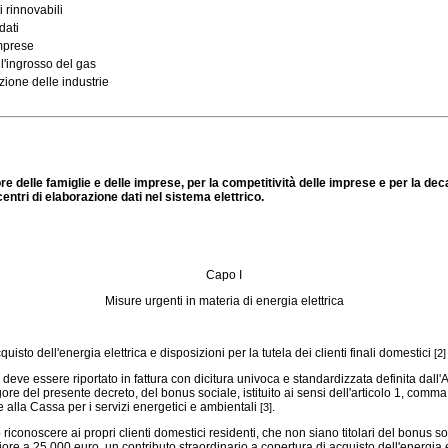
i rinnovabili
dati
imprese
l'ingrosso del gas
zione delle industrie
ore delle famiglie e delle imprese, per la competitività delle imprese e per la de
centri di elaborazione dati nel sistema elettrico.
Capo I
Misure urgenti in materia di energia elettrica
quisto dell'energia elettrica e disposizioni per la tutela dei clienti finali domestici
[2]
deve essere riportato in fattura con dicitura univoca e standardizzata definita dall
n vigore del presente decreto, del bonus sociale, istituito ai sensi dell'articolo 1, comm
e alla Cassa per i servizi energetici e ambientali
.
[3]
conoscere ai propri clienti domestici residenti, che non siano titolari del bonus soci
a 25.000 euro, un contributo straordinario a copertura di acquisto dell'energia elet