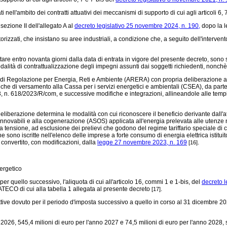
nell'ambito dei contratti attuativi dei meccanismi di supporto di cui agli articoli 6, 
 sezione II dell'allegato A al
decreto legislativo 25 novembre 2024, n. 190,
dopo la le
autorizzati, che insistano su aree industriali, a condizione che, a seguito dell'interv
e entro novanta giorni dalla data di entrata in vigore del presente decreto, sono s
dalità di contrattualizzazione degli impegni assunti dai soggetti richiedenti, nonch
tà di Regolazione per Energia, Reti e Ambiente (ARERA) con propria deliberazione a
pistiche di versamento alla Cassa per i servizi energetici e ambientali (CSEA), da pa
23, n. 618/2023/R/com, e successive modifiche e integrazioni, allineandole alle te
iberazione determina le modalità con cui riconoscere il beneficio derivante dall'att
innovabili e alla cogenerazione (ASOS) applicata all'energia prelevata alle utenze n
a tensione, ad esclusione dei prelievi che godono del regime tariffario speciale di cu
 sono iscritte nell'elenco delle imprese a forte consumo di energia elettrica istitui
convertito, con modificazioni, dalla
legge 27 novembre 2023, n. 169
.
[16]
ergetico
 quello successivo, l'aliquota di cui all'articolo 16, commi 1 e 1-bis, del
decreto l
i ATECO di cui alla tabella 1 allegata al presente decreto
.
[17]
ttive dovuto per il periodo d'imposta successivo a quello in corso al 31 dicembre 
2026, 545,4 milioni di euro per l'anno 2027 e 74,5 milioni di euro per l'anno 2028,