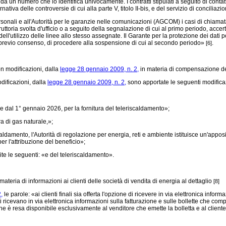
a da un numero che lo identifica univocamente. I contratti stipulati a seguito di cont
tiva delle controversie di cui alla parte V, titolo II-bis, e del servizio di conciliazi
nali e all'Autorità per le garanzie nelle comunicazioni (AGCOM) i casi di chiamata e
uttoria svolta d'ufficio o a seguito della segnalazione di cui al primo periodo, acce
'utilizzo delle linee allo stesso assegnate. Il Garante per la protezione dei dati per
a previo consenso, di procedere alla sospensione di cui al secondo periodo»
.
[6]
on modificazioni, dalla
legge 28 gennaio 2009, n. 2,
in materia di compensazione del
dificazioni, dalla
legge 28 gennaio 2009, n. 2,
sono apportate le seguenti modifica
 dal 1° gennaio 2026, per la fornitura del teleriscaldamento»;
a di gas naturale,»;
aldamento, l'Autorità di regolazione per energia, reti e ambiente istituisce un'appos
per l'attribuzione del beneficio»;
te le seguenti: «e del teleriscaldamento».
materia di informazioni ai clienti delle società di vendita di energia al dettaglio
[8]
,
le parole: «ai clienti finali sia offerta l'opzione di ricevere in via elettronica inform
inali ricevano in via elettronica informazioni sulla fatturazione e sulle bollette che co
one è resa disponibile esclusivamente al venditore che emette la bolletta e al cliente f