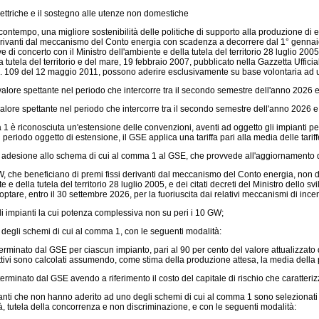
ettriche e il sostegno alle utenze non domestiche
 contempo, una migliore sostenibilità delle politiche di supporto alla produzione di ene
rivanti dal meccanismo del Conto energia con scadenza a decorrere dal 1° gennaio 2
ve di concerto con il Ministro dell'ambiente e della tutela del territorio 28 luglio 20
a tutela del territorio e del mare, 19 febbraio 2007, pubblicato nella Gazzetta Uffici
e n. 109 del 12 maggio 2011, possono aderire esclusivamente su base volontaria ad
l valore spettante nel periodo che intercorre tra il secondo semestre dell'anno 2026 
 valore spettante nel periodo che intercorre tra il secondo semestre dell'anno 2026 
è riconosciuta un'estensione delle convenzioni, aventi ad oggetto gli impianti per 
 il periodo oggetto di estensione, il GSE applica una tariffa pari alla media delle tar
 adesione allo schema di cui al comma 1 al GSE, che provvede all'aggiornamento de
W, che beneficiano di premi fissi derivanti dal meccanismo del Conto energia, non di
te e della tutela del territorio 28 luglio 2005, e dei citati decreti del Ministro dello 
tare, entro il 30 settembre 2026, per la fuoriuscita dai relativi meccanismi di ince
i impianti la cui potenza complessiva non su peri i 10 GW;
o degli schemi di cui al comma 1, con le seguenti modalità:
minato dal GSE per ciascun impianto, pari al 90 per cento del valore attualizzato dei
ettivi sono calcolati assumendo, come stima della produzione attesa, la media della 
erminato dal GSE avendo a riferimento il costo del capitale di rischio che caratterizz
pianti che non hanno aderito ad uno degli schemi di cui al comma 1 sono selezionati
tà, tutela della concorrenza e non discriminazione, e con le seguenti modalità: