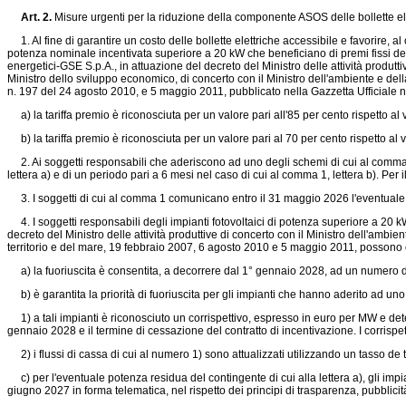
Art. 2.
Misure urgenti per la riduzione della componente ASOS delle bollette el
1. Al fine di garantire un costo delle bollette elettriche accessibile e favorire, al
potenza nominale incentivata superiore a 20 kW che beneficiano di premi fissi de
energetici-GSE S.p.A., in attuazione del decreto del Ministro delle attività produtti
Ministro dello sviluppo economico, di concerto con il Ministro dell'ambiente e dell
n. 197 del 24 agosto 2010, e 5 maggio 2011, pubblicato nella Gazzetta Ufficial
a) la tariffa premio è riconosciuta per un valore pari all'85 per cento rispetto a
b) la tariffa premio è riconosciuta per un valore pari al 70 per cento rispetto al
2. Ai soggetti responsabili che aderiscono ad uno degli schemi di cui al comma 1 
lettera a) e di un periodo pari a 6 mesi nel caso di cui al comma 1, lettera b). Per
3. I soggetti di cui al comma 1 comunicano entro il 31 maggio 2026 l'eventuale
4. I soggetti responsabili degli impianti fotovoltaici di potenza superiore a 20 k
decreto del Ministro delle attività produttive di concerto con il Ministro dell'ambien
territorio e del mare, 19 febbraio 2007, 6 agosto 2010 e 5 maggio 2011, possono op
a) la fuoriuscita è consentita, a decorrere dal 1° gennaio 2028, ad un numero d
b) è garantita la priorità di fuoriuscita per gli impianti che hanno aderito ad un
1) a tali impianti è riconosciuto un corrispettivo, espresso in euro per MW e deter
gennaio 2028 e il termine di cessazione del contratto di incentivazione. I corrisp
2) i flussi di cassa di cui al numero 1) sono attualizzati utilizzando un tasso de t
c) per l'eventuale potenza residua del contingente di cui alla lettera a), gli im
giugno 2027 in forma telematica, nel rispetto dei principi di trasparenza, pubblici