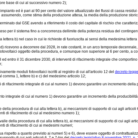
lore base di cui al successivo numero 2);
anto ed è pari al 90 per cento del valore attualizzato dei flussi di cassa residui d
to assumendo, come stima della produzione attesa, la media della produzione storica
erminato dal GSE avendo a riferimento il costo del capitale di rischio che caratterizz
eso per il sistema fino a concorrenza dellimite della potenza residua del contingente 
la lettera b) nel caso in cui le richieste di fuoriuscita ai sensi della medesima lette
o d) ricevono a decorrere dal 2028, in rate costanti, in un arco temporale decennale,
ti fotovoltaici oggetto della procedura, e comunque non superiore al 6 per cento, a c
 ed entro il 31 dicembre 2030, di interventi di rifacimento integrale che comportino
e;
amente moduli fotovoltaici iscritti al registro di cui all'articolo 12 del
decreto-legge
i al comma 1, lettere b) e c) del medesimo articolo 12;
ti di rifacimento integrale di cui al numero 1) devono garantire un incremento della p
ento integrale di cui al numero 1) devono garantire un incremento della producibilità
della procedura di cui alla lettera b), ai meccanismi di supporto di cui agli articoli 
venti di rifacimento di cui al medesimo numero 1);
alle della procedura di cui alla lettera b), ai meccanismi di supporto di cui agli artic
enti di rifacimento di cui ai medesimi numeri;
a rispetto a quanto previsto ai numeri 5) e 6), deve essere oggetto di contrattualiz
pporto di cui agli articoli 6, 7 e 7-bis del
decreto legislativo 8 novembre 2021, n.