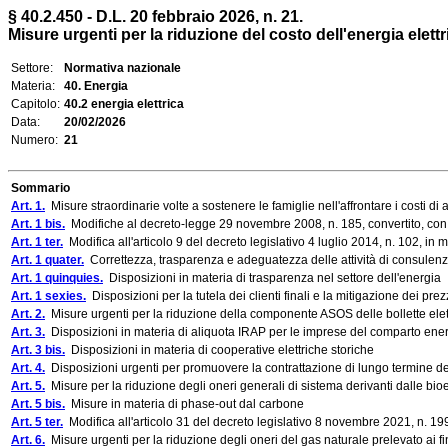
§ 40.2.450 - D.L. 20 febbraio 2026, n. 21.
Misure urgenti per la riduzione del costo dell'energia elettric
Settore:
Normativa nazionale
Materia:
40. Energia
Capitolo:
40.2 energia elettrica
Data:
20/02/2026
Numero:
21
Sommario
Art. 1.
Misure straordinarie volte a sostenere le famiglie nell'affrontare i costi di ac
Art. 1 bis.
Modifiche al decreto-legge 29 novembre 2008, n. 185, convertito, con m
Art. 1 ter.
Modifica all'articolo 9 del decreto legislativo 4 luglio 2014, n. 102, in m
Art. 1 quater.
Correttezza, trasparenza e adeguatezza delle attività di consulenza 
Art. 1 quinquies.
Disposizioni in materia di trasparenza nel settore dell'energia
Art. 1 sexies.
Disposizioni per la tutela dei clienti finali e la mitigazione dei pr
Art. 2.
Misure urgenti per la riduzione della componente ASOS delle bollette elet
Art. 3.
Disposizioni in materia di aliquota IRAP per le imprese del comparto ene
Art. 3 bis.
Disposizioni in materia di cooperative elettriche storiche
Art. 4.
Disposizioni urgenti per promuovere la contrattazione di lungo termine dell
Art. 5.
Misure per la riduzione degli oneri generali di sistema derivanti dalle bio
Art. 5 bis.
Misure in materia di phase-out dal carbone
Art. 5 ter.
Modifica all'articolo 31 del decreto legislativo 8 novembre 2021, n. 19
Art. 6.
Misure urgenti per la riduzione degli oneri del gas naturale prelevato ai fini