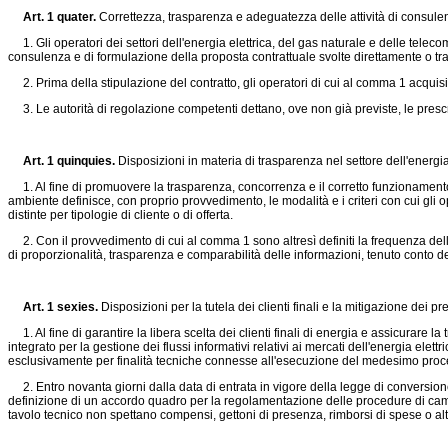
Art. 1 quater.
Correttezza, trasparenza e adeguatezza delle attività di consulenz
1. Gli operatori dei settori dell'energia elettrica, del gas naturale e delle teleco
consulenza e di formulazione della proposta contrattuale svolte direttamente o tram
2. Prima della stipulazione del contratto, gli operatori di cui al comma 1 acquis
3. Le autorità di regolazione competenti dettano, ove non già previste, le prescri
Art. 1 quinquies.
Disposizioni in materia di trasparenza nel settore dell'energi
1. Al fine di promuovere la trasparenza, concorrenza e il corretto funzionamento d
ambiente definisce, con proprio provvedimento, le modalità e i criteri con cui gli op
distinte per tipologie di cliente o di offerta.
2. Con il provvedimento di cui al comma 1 sono altresì definiti la frequenza della
di proporzionalità, trasparenza e comparabilità delle informazioni, tenuto conto del
Art. 1 sexies.
Disposizioni per la tutela dei clienti finali e la mitigazione dei 
1. Al fine di garantire la libera scelta dei clienti finali di energia e assicurare l
integrato per la gestione dei flussi informativi relativi ai mercati dell'energia elettri
esclusivamente per finalità tecniche connesse all'esecuzione del medesimo proc
2. Entro novanta giorni dalla data di entrata in vigore della legge di conversione 
definizione di un accordo quadro per la regolamentazione delle procedure di cambio
tavolo tecnico non spettano compensi, gettoni di presenza, rimborsi di spese o 