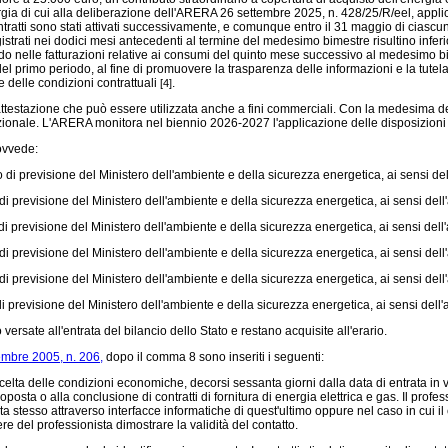
ia di cui alla deliberazione dell'ARERA 26 settembre 2025, n. 428/25/R/eel, applicata
ntratti sono stati attivati successivamente, e comunque entro il 31 maggio di ciascun
trati nei dodici mesi antecedenti al termine del medesimo bimestre risultino inferio
riodo nelle fatturazioni relative ai consumi del quinto mese successivo al medesimo b
del primo periodo, al fine di promuovere la trasparenza delle informazioni e la tute
e delle condizioni contrattuali
.
[4]
testazione che può essere utilizzata anche a fini commerciali. Con la medesima deli
stituzionale. L'ARERA monitora nel biennio 2026-2027 l'applicazione delle disposizio
rovvede:
 di previsione del Ministero dell'ambiente e della sicurezza energetica, ai sensi del
di previsione del Ministero dell'ambiente e della sicurezza energetica, ai sensi dell'
 di previsione del Ministero dell'ambiente e della sicurezza energetica, ai sensi del
 di previsione del Ministero dell'ambiente e della sicurezza energetica, ai sensi del
di previsione del Ministero dell'ambiente e della sicurezza energetica, ai sensi dell'
di previsione del Ministero dell'ambiente e della sicurezza energetica, ai sensi dell'a
ersate all'entrata del bilancio dello Stato e restano acquisite all'erario.
tembre 2005, n. 206,
dopo il comma 8 sono inseriti i seguenti:
 di scelta delle condizioni economiche, decorsi sessanta giorni dalla data di entrata i
posta o alla conclusione di contratti di fornitura di energia elettrica e gas. Il prof
 stesso attraverso interfacce informatiche di quest'ultimo oppure nel caso in cui il co
del professionista dimostrare la validità del contatto.