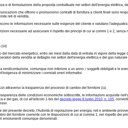
a e di formulazione della proposta contrattuale nei settori dell'energia elettrica, 
municazioni che offrono o promuovono contratti di fornitura a clienti finali sono respo
ite reti di vendita.
iscono le informazioni necessarie sulle esigenze del cliente e valutano l'adeguatez
zioni necessarie ad assicurare il rispetto dei principi di cui ai commi 1 e 2, senza 
a
[10]
el mercato energetico, entro sei mesi dalla data di entrata in vigore della legge di
eratori della vendita al dettaglio nei settori dell'energia elettrica e del gas naturale
 rendicontazione, comunque non inferiore a un anno, i soggetti obbligati e le eventua
l'esigenza di minimizzare i correlati oneri informativi.
prezzi attraverso la trasparenza del processo di cambio del fornitore
[11]
a trasparenza delle condizioni economiche sottoscritte, le informazioni acquisite nell
ca e del gas, di cui all'articolo 1-bis del
decreto-legge 8 luglio 2010, n. 105,
converti
esso.
del presente decreto, l'Autorità di regolazione per energia, reti e ambiente provvede,
 del fornitore coerente con le disposizioni di cui al comma 1, nel rispetto dei princ
altri emolumenti comunque denominati.