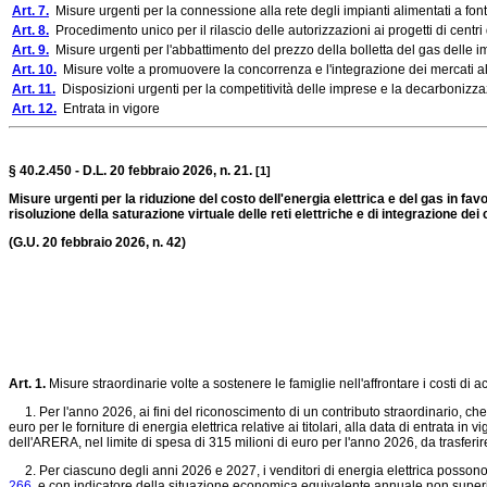
Art. 7.
Misure urgenti per la connessione alla rete degli impianti alimentati a font
Art. 8.
Procedimento unico per il rilascio delle autorizzazioni ai progetti di centri 
Art. 9.
Misure urgenti per l'abbattimento del prezzo della bolletta del gas delle 
Art. 10.
Misure volte a promuovere la concorrenza e l'integrazione dei mercati al
Art. 11.
Disposizioni urgenti per la competitività delle imprese e la decarbonizza
Art. 12.
Entrata in vigore
§ 40.2.450 - D.L. 20 febbraio 2026, n. 21.
[1]
Misure urgenti per la riduzione del costo dell'energia elettrica e del gas in fav
risoluzione della saturazione virtuale delle reti elettriche e di integrazione dei 
(G.U. 20 febbraio 2026, n. 42)
Art. 1.
Misure straordinarie volte a sostenere le famiglie nell'affrontare i costi di ac
1. Per l'anno 2026, ai fini del riconoscimento di un contributo straordinario, che 
euro per le forniture di energia elettrica relative ai titolari, alla data di entrata i
dell'ARERA, nel limite di spesa di 315 milioni di euro per l'anno 2026, da trasferir
2. Per ciascuno degli anni 2026 e 2027, i venditori di energia elettrica possono ri
266,
e con indicatore della situazione economica equivalente annuale non superiore 