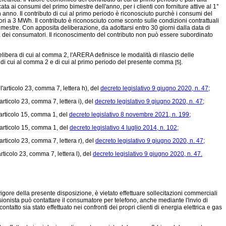
 ai consumi del primo bimestre dell'anno, per i clienti con forniture attive al 1°
 anno. Il contributo di cui al primo periodo è riconosciuto purchè i consumi del
ri a 3 MWh. Il contributo è riconosciuto come sconto sulle condizioni contrattuali
imestre. Con apposita deliberazione, da adottarsi entro 30 giorni dalla data di
la dei consumatori. Il riconoscimento del contributo non può essere subordinato
bera di cui al comma 2, l'ARERA definisce le modalità di rilascio delle
ni di cui al comma 2 e di cui al primo periodo del presente comma
.
[5]
l'articolo 23, comma 7, lettera h), del
decreto legislativo 9 giugno 2020, n. 47;
articolo 23, comma 7, lettera i), del
decreto legislativo 9 giugno 2020, n. 47;
l'articolo 15, comma 1, del
decreto legislativo 8 novembre 2021, n. 199;
l'articolo 15, comma 1, del
decreto legislativo 4 luglio 2014, n. 102;
articolo 23, comma 7, lettera r), del
decreto legislativo 9 giugno 2020, n. 47;
rticolo 23, comma 7, lettera l), del
decreto legislativo 9 giugno 2020, n. 47.
n vigore della presente disposizione, è vietato effettuare sollecitazioni commerciali
essionista può contattare il consumatore per telefono, anche mediante l'invio di
ntatto sia stato effettuato nei confronti dei propri clienti di energia elettrica e gas