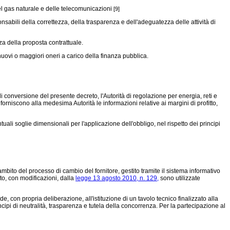
del gas naturale e delle telecomunicazioni
[9]
nsabili della correttezza, della trasparenza e dell'adeguatezza delle attività di
za della proposta contrattuale.
nuovi o maggiori oneri a carico della finanza pubblica.
 conversione del presente decreto, l'Autorità di regolazione per energia, reti e
 forniscono alla medesima Autorità le informazioni relative ai margini di profitto,
li soglie dimensionali per l'applicazione dell'obbligo, nel rispetto dei principi
'ambito del processo di cambio del fornitore, gestito tramite il sistema informativo
to, con modificazioni, dalla
legge 13 agosto 2010, n. 129,
sono utilizzate
 con propria deliberazione, all'istituzione di un tavolo tecnico finalizzato alla
ipi di neutralità, trasparenza e tutela della concorrenza. Per la partecipazione al