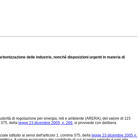
carbonizzazione delle industrie, nonchè disposizioni urgenti in materia di
'Autorità di regolazione per energia, reti e ambiente (ARERA), del valore di 115
a 375, della
legge 23 dicembre 2005, n. 266,
si provvede con delibera
ale istituito ai sensi dell'articolo 1, comma 375, della
legge 23 dicembre 2005 n.
trica. Il valore economico del contributo di cui al primo periodo è pari alla