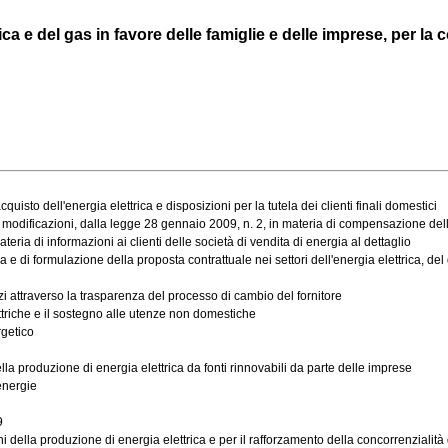
a e del gas in favore delle famiglie e delle imprese, per la com
quisto dell'energia elettrica e disposizioni per la tutela dei clienti finali domestici
odificazioni, dalla legge 28 gennaio 2009, n. 2, in materia di compensazione della
ateria di informazioni ai clienti delle società di vendita di energia al dettaglio
e di formulazione della proposta contrattuale nei settori dell'energia elettrica, de
ezzi attraverso la trasparenza del processo di cambio del fornitore
triche e il sostegno alle utenze non domestiche
rgetico
a produzione di energia elettrica da fonti rinnovabili da parte delle imprese
energie
9
 della produzione di energia elettrica e per il rafforzamento della concorrenzialità de