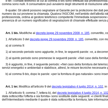
8-ter. I contatti telefonici di cui al comma 8-bis sono effettuati dal professionist
comma sono nulli. Il consumatore può avvalersi degli strumenti di risoluzione alterna
8-quater. Gli utenti possono segnalare al Garante per la protezione dei dati perso
numero da cui proviene la chiamata. Qualora l'AGCOM, nell'ambito dell'attività istr
professionista, ordina al gestore telefonico competente l'immediata sospensione dell
presenza di un numero significativo di segnalazioni di chiamate effettuate senz
Art. 1 bis.
Modifiche al
decreto-legge 29 novembre 2008, n. 185,
convertito, c
1. All'articolo 3 del
decreto-legge 29 novembre 2008, n. 185,
convertito, con mo
a) al comma 9:
1) al secondo periodo sono aggiunte, in fine, le seguenti parole: «e, a decorrere
2) al quinto periodo sono premesse le seguenti parole: «Nel caso della fornitur
3) è aggiunto, in fine, il seguente periodo: «Nel caso della fornitura del telerisc
servizi energetici e ambientali e stabilisce, altresì, le misure tecniche necessarie 
b) al comma 9-bis, dopo le parole: «per la fornitura di gas naturale» sono inseri
Art. 1 ter.
Modifica all'articolo 9 del
decreto legislativo 4 luglio 2014, n. 102,
in 
1. All'articolo 9, comma 7, lettera b), del
decreto legislativo 4 luglio 2014, n. 102
stata sottoscritta l'offerta e sia fornita» sono sostituite dalle seguenti: «i clienti f
dell'intermediario mediante il quale è stata sottoscritta la fornitura; tale informazi