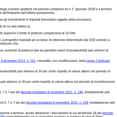
egli incentivi spettanti nel periodo compreso tra il 1° gennaio 2028 e il termine
 dell'impianto dell'ultimo quinquennio;
a gli investimenti in impianti fotovoltaici oggetto della procedura;
di cui alla lettera a);
ra b) superino il limite di potenza complessiva di 10 GW;
 i corrispettivi rivalutati ad un tasso di interesse determinato dal GSE avendo a
ondizione che:
 un aumento di potenza tale da garantire valori di producibilità pari almeno al
 9 dicembre 2023, n. 181,
convertito, con modificazioni, dalla
legge 2 febbraio
roducibilità pari almeno al 30 per cento rispetto al valore atteso nel periodo di
 pari almeno al 30 per cento rispetto al valore atteso nel periodo di incentivazione
6, 7 e 7-bis del
decreto legislativo 8 novembre 2021, n. 199,
limitatamente alla
oli 6, 7 e 7-bis del
decreto legislativo 8 novembre 2021, n. 199,
limitatamente alla
zazione a termine, anche attraverso i meccanismi di cui all'articolo 28 del
decreto
 199
compatibilmente con la normativa europea in materia di aiuti di Stato;