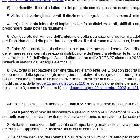
8) i corrispettivi di cui alla lettera e) del presente comma possono essere erogati 
5. Al fine di favorire gli interventi di rifacimento integrale di cui al comma 4, alla
«a-ter) rifacimento integrale di impianti solari fotovoltaici esistenti, abilitati o 
prescindere dalla potenza risultante;».
6. Con decreto del Ministro dell'ambiente e della sicurezza energetica, da adottar
per l'espletamento della procedura competitiva di cui al comma 4, lettera c), le mo
7. Entro 30 giorni dalla data di entrata in vigore del presente decreto, l'Autori
delle imprese esercenti il servizio di distribuzione dell'energia elettrica, le tem
cui all'articolo 5.1 dell'Allegato A alla deliberazione dell'ARERA 27 dicembre 20
l'attività di vendita dell'energia elettrica
.
[15]
8. L'Autorità di regolazione per energia, reti e ambiente (ARERA) con propria del
componente della spesa per gli oneri generali relativi al sostegno delle energie r
bassa tensione per altri usi e alle utenze non domestiche in media, alta e altissim
modificazioni, dalla
legge 11 agosto 2014, n. 116,
e ad esclusione delle utenze che
dell'articolo 3, comma 10, lettera b), del
decreto-legge 29 settembre 2023, n. 131,
Art. 3.
Disposizioni in materia di aliquota IRAP per le imprese del comparto en
1. Per il periodo d'imposta successivo a quello in corso al 31 dicembre 2025 e per
soggetti esercenti, in via prevalente, le attività economiche individuate dai codic
2. Nella determinazione dell'acconto dell'imposta regionale sulle attività produ
determinata applicando le disposizioni di cui al comma 1
.
[18]
3. Le risorse derivanti dal comma 1, valutate in 469,6 milioni di euro per l'anno 