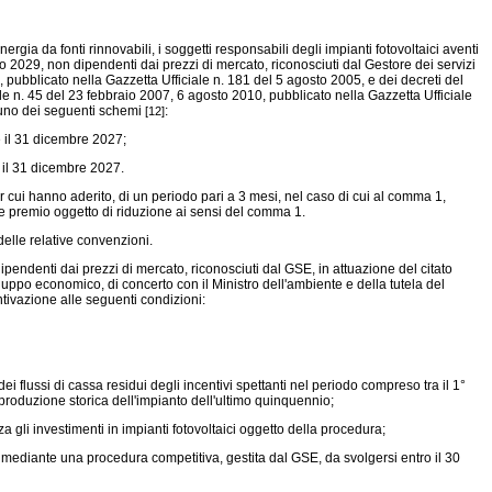
rgia da fonti rinnovabili, i soggetti responsabili degli impianti fotovoltaici aventi
029, non dipendenti dai prezzi di mercato, riconosciuti dal Gestore dei servizi
05, pubblicato nella Gazzetta Ufficiale n. 181 del 5 agosto 2005, e dei decreti del
ale n. 45 del 23 febbraio 2007, 6 agosto 2010, pubblicato nella Gazzetta Ufficiale
 uno dei seguenti schemi
:
[12]
e il 31 dicembre 2027;
e il 31 dicembre 2027.
cui hanno aderito, di un periodo pari a 3 mesi, nel caso di cui al comma 1,
iffe premio oggetto di riduzione ai sensi del comma 1.
lle relative convenzioni.
pendenti dai prezzi di mercato, riconosciuti dal GSE, in attuazione del citato
sviluppo economico, di concerto con il Ministro dell'ambiente e della tutela del
ntivazione alle seguenti condizioni:
 flussi di cassa residui degli incentivi spettanti nel periodo compreso tra il 1°
produzione storica dell'impianto dell'ultimo quinquennio;
a gli investimenti in impianti fotovoltaici oggetto della procedura;
 mediante una procedura competitiva, gestita dal GSE, da svolgersi entro il 30