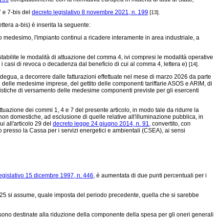
7 e 7-bis del
decreto legislativo 8 novembre 2021, n. 199
.
[13]
ttera a-bis) è inserita la seguente:
ento medesimo, l'impianto continui a ricadere interamente in area industriale, a
tabilite le modalità di attuazione del comma 4, ivi compresi le modalità operative
è i casi di revoca o decadenza dal beneficio di cui al comma 4, lettera e)
.
[14]
degua, a decorrere dalle fatturazioni effettuate nel mese di marzo 2026 da parte
rte delle medesime imprese, del gettito delle componenti tariffarie ASOS e ARIM, di
mpistiche di versamento delle medesime componenti previste per gli esercenti
uazione dei commi 1, 4 e 7 del presente articolo, in modo tale da ridurre la
on domestiche, ad esclusione di quelle relative all'illuminazione pubblica, in
i all'articolo 29 del
decreto legge 24 giugno 2014, n. 91,
convertito, con
to presso la Cassa per i servizi energetici e ambientali (CSEA), ai sensi
egislativo 15 dicembre 1997, n. 446,
è aumentata di due punti percentuali per i
2025 si assume, quale imposta del periodo precedente, quella che si sarebbe
 sono destinate alla riduzione della componente della spesa per gli oneri generali