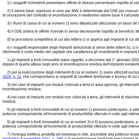
1) i soggetti richiedenti presentano offerte di ribasso percentuale rispetto al va
2) il valore base, espresso in euro per MW, è determinato dal GSE per ciascun impi
di cessazione del contratto di incentivazione; il medesimo valore base è calcola
3) i flussi di cassa di cui al numero 2) sono attualizzati utilizzando un tasso de t
4) il GSE ordina le offerte ricevute in senso decrescente rispetto al beneficio att
d) la procedura competitiva di cui alla lettera c) si applica agli impianti di cui al
e) i soggetti responsabili degli impianti selezionati ai sensi delle lettere b), c) 
riferimento il costo medio del capitale che caratterizza gli investimenti in impian
1) gli impianti a fonti rinnovabili siano oggetto, a decorrere dal 1° gennaio 2028
doppio di quella attesa negli anni di incentivazione residua dell'impianto esistent
2) per la realizzazione degli interventi di cui al numero 1) siano utilizzati esclusiv
2024, n. 11,
che corrispondano ai requisiti di carattere territoriale e tecnico di cu
3) nel caso di impianti con moduli collocati a terra in area agricola, gli interven
incentivazione residua;
4) nel caso di impianti con moduli non collocati a terra, gli interventi di rifacim
residua;
5) gli impianti a fonti rinnovabili di cui al numero 1) possono partecipare, a valle 
potenza corrispondente all'incremento di producibilità ottenuto in esito agli inter
6) gli impianti a fonti rinnovabili di cui ai numeri 3) e 4) possono partecipare, a v
potenza corrispondente all'incremento di producibilità ottenuto in esito agli interv
7) l'energia elettrica prodotta ed immessa in rete, ascrivibile alla potenza residu
legislativo 8 novembre 2021, n. 199,
o di incentivazione mediante meccanismi di su