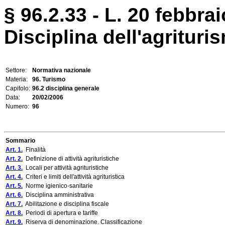
§ 96.2.33 - L. 20 febbrai
Disciplina dell'agrituri
Settore:
Normativa nazionale
Materia:
96. Turismo
Capitolo:
96.2 disciplina generale
Data:
20/02/2006
Numero:
96
Sommario
Art. 1.
Finalità
Art. 2.
Definizione di attività agrituristiche
Art. 3.
Locali per attività agrituristiche
Art. 4.
Criteri e limiti dell'attività agrituristica
Art. 5.
Norme igienico-sanitarie
Art. 6.
Disciplina amministrativa
Art. 7.
Abilitazione e disciplina fiscale
Art. 8.
Periodi di apertura e tariffe
Art. 9.
Riserva di denominazione. Classificazione