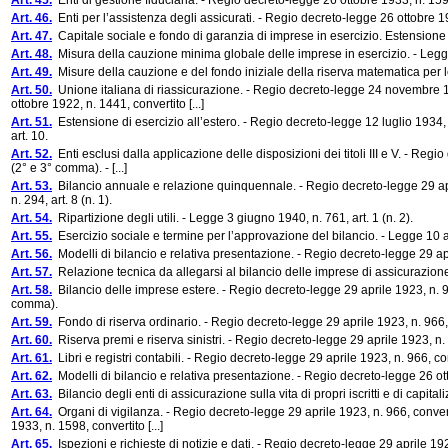
Art. 45.
Enti di gestione fiduciaria. - Regio decreto-legge 26 ottobre 1933, n. 1598
Art. 46.
Enti per l’assistenza degli assicurati. - Regio decreto-legge 26 ottobre 1
Art. 47.
Capitale sociale e fondo di garanzia di imprese in esercizio. Estensione de
Art. 48.
Misura della cauzione minima globale delle imprese in esercizio. - Legge
Art. 49.
Misure della cauzione e del fondo iniziale della riserva matematica per le 
Art. 50.
Unione italiana di riassicurazione. - Regio decreto-legge 24 novembre 192
ottobre 1922, n. 1441, convertito [...]
Art. 51.
Estensione di esercizio all’estero. - Regio decreto-legge 12 luglio 1934, n
art. 10.
Art. 52.
Enti esclusi dalla applicazione delle disposizioni dei titoli III e V. - Reg
(2° e 3° comma). - [...]
Art. 53.
Bilancio annuale e relazione quinquennale. - Regio decreto-legge 29 april
n. 294, art. 8 (n. 1).
Art. 54.
Ripartizione degli utili. - Legge 3 giugno 1940, n. 761, art. 1 (n. 2).
Art. 55.
Esercizio sociale e termine per l’approvazione del bilancio. - Legge 10 a
Art. 56.
Modelli di bilancio e relativa presentazione. - Regio decreto-legge 29 apri
Art. 57.
Relazione tecnica da allegarsi al bilancio delle imprese di assicurazione 
Art. 58.
Bilancio delle imprese estere. - Regio decreto-legge 29 aprile 1923, n. 966
comma).
Art. 59.
Fondo di riserva ordinario. - Regio decreto-legge 29 aprile 1923, n. 966, c
Art. 60.
Riserva premi e riserva sinistri. - Regio decreto-legge 29 aprile 1923, n. 
Art. 61.
Libri e registri contabili. - Regio decreto-legge 29 aprile 1923, n. 966, co
Art. 62.
Modelli di bilancio e relativa presentazione. - Regio decreto-legge 26 ott
Art. 63.
Bilancio degli enti di assicurazione sulla vita di propri iscritti e di capita
Art. 64.
Organi di vigilanza. - Regio decreto-legge 29 aprile 1923, n. 966, convert
1933, n. 1598, convertito [...]
Art. 65.
Ispezioni e richieste di notizie e dati. - Regio decreto-legge 29 aprile 192