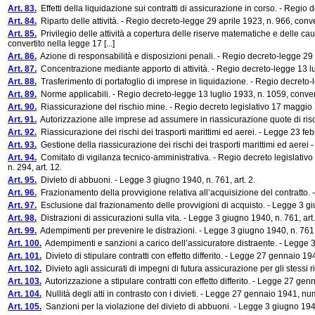
Art. 83.
Effetti della liquidazione sui contratti di assicurazione in corso. - Regio 
Art. 84.
Riparto delle attività. - Regio decreto-legge 29 aprile 1923, n. 966, conver
Art. 85.
Privilegio delle attività a copertura delle riserve matematiche e delle ca
convertito nella legge 17 [...]
Art. 86.
Azione di responsabilità e disposizioni penali. - Regio decreto-legge 29 ap
Art. 87.
Concentrazione mediante apporto di attività. - Regio decreto-legge 13 lug
Art. 88.
Trasferimento di portafoglio di imprese in liquidazione. - Regio decreto-l
Art. 89.
Norme applicabili. - Regio decreto-legge 13 luglio 1933, n. 1059, convert
Art. 90.
Riassicurazione del rischio mine. - Regio decreto legislativo 17 maggio 1
Art. 91.
Autorizzazione alle imprese ad assumere in riassicurazione quote di rischi
Art. 92.
Riassicurazione dei rischi dei trasporti marittimi ed aerei. - Legge 23 febb
Art. 93.
Gestione della riassicurazione dei rischi dei trasporti marittimi ed aerei -
Art. 94.
Comitato di vigilanza tecnico-amministrativa. - Regio decreto legislativo 
n. 294, art. 12.
Art. 95.
Divieto di abbuoni. - Legge 3 giugno 1940, n. 761, art. 2.
Art. 96.
Frazionamento della provvigione relativa all’acquisizione del contratto. -
Art. 97.
Esclusione dal frazionamento delle provvigioni di acquisto. - Legge 3 giu
Art. 98.
Distrazioni di assicurazioni sulla vita. - Legge 3 giugno 1940, n. 761, art.
Art. 99.
Adempimenti per prevenire le distrazioni. - Legge 3 giugno 1940, n. 761, 
Art. 100.
Adempimenti e sanzioni a carico dell’assicuratore distraente. - Legge 3 
Art. 101.
Divieto di stipulare contratti con effetto differito. - Legge 27 gennaio 19
Art. 102.
Divieto agli assicurati di impegni di futura assicurazione per gli stessi
Art. 103.
Autorizzazione a stipulare contratti con effetto differito. - Legge 27 ge
Art. 104.
Nullità degli atti in contrasto con i divieti. - Legge 27 gennaio 1941, nu
Art. 105.
Sanzioni per la violazione del divieto di abbuoni. - Legge 3 giugno 1940