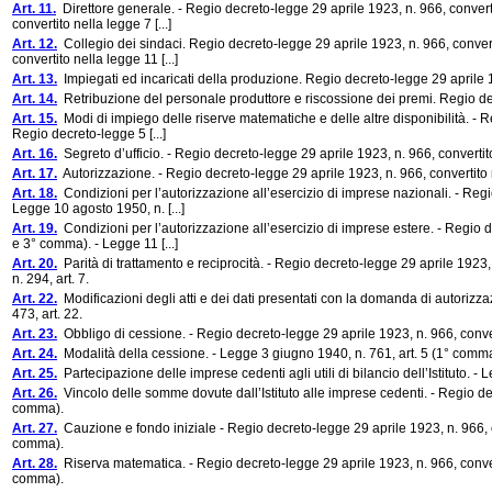
Art. 11.
Direttore generale. - Regio decreto-legge 29 aprile 1923, n. 966, converti
convertito nella legge 7 [...]
Art. 12.
Collegio dei sindaci. Regio decreto-legge 29 aprile 1923, n. 966, converti
convertito nella legge 11 [...]
Art. 13.
Impiegati ed incaricati della produzione. Regio decreto-legge 29 aprile 19
Art. 14.
Retribuzione del personale produttore e riscossione dei premi. Regio decr
Art. 15.
Modi di impiego delle riserve matematiche e delle altre disponibilità. - Re
Regio decreto-legge 5 [...]
Art. 16.
Segreto d’ufficio. - Regio decreto-legge 29 aprile 1923, n. 966, convertito
Art. 17.
Autorizzazione. - Regio decreto-legge 29 aprile 1923, n. 966, convertito 
Art. 18.
Condizioni per l’autorizzazione all’esercizio di imprese nazionali. - Regio
Legge 10 agosto 1950, n. [...]
Art. 19.
Condizioni per l’autorizzazione all’esercizio di imprese estere. - Regio de
e 3° comma). - Legge 11 [...]
Art. 20.
Parità di trattamento e reciprocità. - Regio decreto-legge 29 aprile 1923,
n. 294, art. 7.
Art. 22.
Modificazioni degli atti e dei dati presentati con la domanda di autorizza
473, art. 22.
Art. 23.
Obbligo di cessione. - Regio decreto-legge 29 aprile 1923, n. 966, convert
Art. 24.
Modalità della cessione. - Legge 3 giugno 1940, n. 761, art. 5 (1° comma).
Art. 25.
Partecipazione delle imprese cedenti agli utili di bilancio dell’Istituto. - 
Art. 26.
Vincolo delle somme dovute dall’Istituto alle imprese cedenti. - Regio dec
comma).
Art. 27.
Cauzione e fondo iniziale - Regio decreto-legge 29 aprile 1923, n. 966, con
comma).
Art. 28.
Riserva matematica. - Regio decreto-legge 29 aprile 1923, n. 966, converti
comma).