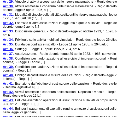
Art. 29.
Vincolo di attività a copertura delle riserve matematiche. - Regio decreto-
Art. 30.
Attività ammesse a copertura delle riserve matematiche. - Regio decreto-l
decreto-legge 5 aprile 1925, n. [...]
Art. 31.
Modalità di vincolo delle attività costituenti le riserve matematiche. Ipote
1925, n. 473, art. 28 (1°, [...]
Art. 32.
Esercizio di altre assicurazioni in aggiunta a quelle sulla vita. - Regio de
decreto-legge 5 aprile [...]
Art. 33.
Disposizioni generali. - Regio decreto-legge 26 ottobre 1933, n. 1598, co
art. 6.
Art. 34.
Privilegio sulle attività mobiliari vincolate. - Regio decreto-legge 26 ott
Art. 35.
Durata dei contratti e riscatto. - Legge 11 aprile 1955, n. 294, art. 6.
Art. 36.
Sorteggi. - Legge 11 aprile 1955, n. 294, art. 6.
Art. 37.
Autorizzazione. - Regio decreto-legge 29 aprile 1923, n. 966, convertito n
Art. 38.
Condizioni per l’autorizzazione all’esercizio di imprese nazionali. - Regio
comma). - Legge 11 aprile [...]
Art. 39.
Condizioni per l’autorizzazione all’esercizio di imprese estere. - Regio de
comma). - Regio [...]
Art. 40.
Obbligo di costituzione e misura delle cauzioni. - Regio decreto-legge 29 
lettera a). - Regio [...]
Art. 41.
Esenzione dall’obbligo di costituzione delle cauzioni. - Regio decreto-le
- Decreto legislativo 4 [...]
Art. 42.
Attività ammesse a copertura delle cauzioni. Deposito e vincolo. - Regio d
Regio decreto-legge 12 [...]
Art. 43.
Enti che esercitano operazioni di assicurazione sulla vita di propri iscrit
304, art. 2. - Legge 11 [...]
Art. 44.
Enti per il pagamento di capitali o rendite a mezzo di assicurazioni collet
nella legge 29 gennaio [...]