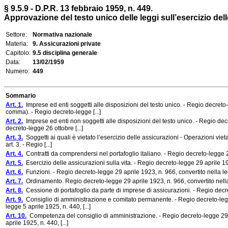
§ 9.5.9 - D.P.R. 13 febbraio 1959, n. 449.
Approvazione del testo unico delle leggi sull’esercizio dell
Settore:
Normativa nazionale
Materia:
9. Assicurazioni private
Capitolo:
9.5 disciplina generale
Data:
13/02/1959
Numero:
449
Sommario
Art. 1.
Imprese ed enti soggetti alle disposizioni del testo unico. - Regio decreto-l
comma). - Regio decreto-legge [...]
Art. 2.
Imprese ed enti non soggetti alle disposizioni del testo unico. - Regio decr
decreto-legge 26 ottobre [...]
Art. 3.
Soggetti ai quali è vietato l’esercizio delle assicurazioni - Operazioni viet
art. 3. - Regio [...]
Art. 4.
Contratti da comprendersi nel portafoglio italiano. - Regio decreto-legge 29
Art. 5.
Esercizio delle assicurazioni sulla vita. - Regio decreto-legge 29 aprile 192
Art. 6.
Funzioni. - Regio decreto-legge 29 aprile 1923, n. 966, convertito nella le
Art. 7.
Ordinamento. Regio decreto-legge 29 aprile 1923, n. 966, convertito nella 
Art. 8.
Cessione di portafoglio da parte di imprese di assicurazioni. - Regio decret
Art. 9.
Consiglio di amministrazione e comitato permanente. - Regio decreto-legge 
legge 5 aprile 1925, n. 440, [...]
Art. 10.
Competenza del consiglio di amministrazione. - Regio decreto-legge 29 apr
aprile 1925, n. 440, [...]