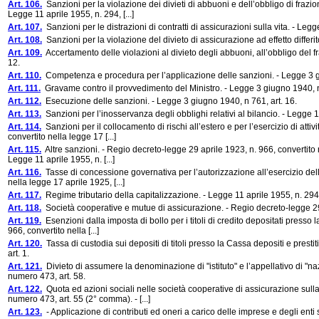
Art. 106.
Sanzioni per la violazione dei divieti di abbuoni e dell’obbligo di fra
Legge 11 aprile 1955, n. 294, [...]
Art. 107.
Sanzioni per le distrazioni di contratti di assicurazioni sulla vita. - Leg
Art. 108.
Sanzioni per la violazione del divieto di assicurazione ad effetto differ
Art. 109.
Accertamento delle violazioni al divieto degli abbuoni, all’obbligo del fr
12.
Art. 110.
Competenza e procedura per l’applicazione delle sanzioni. - Legge 3 gi
Art. 111.
Gravame contro il provvedimento del Ministro. - Legge 3 giugno 1940, n 
Art. 112.
Esecuzione delle sanzioni. - Legge 3 giugno 1940, n 761, art. 16.
Art. 113.
Sanzioni per l’inosservanza degli obblighi relativi al bilancio. - Legge 
Art. 114.
Sanzioni per il collocamento di rischi all’estero e per l’esercizio di atti
convertito nella legge 17 [...]
Art. 115.
Altre sanzioni. - Regio decreto-legge 29 aprile 1923, n. 966, convertito 
Legge 11 aprile 1955, n. [...]
Art. 116.
Tasse di concessione governativa per l’autorizzazione all’esercizio dell
nella legge 17 aprile 1925, [...]
Art. 117.
Regime tributario della capitalizzazione. - Legge 11 aprile 1955, n. 294, 
Art. 118.
Società cooperative e mutue di assicurazione. - Regio decreto-legge 29 
Art. 119.
Esenzioni dalla imposta di bollo per i titoli di credito depositati presso 
966, convertito nella [...]
Art. 120.
Tassa di custodia sui depositi di titoli presso la Cassa depositi e prest
art. 1.
Art. 121.
Divieto di assumere la denominazione di "istituto" e l’appellativo di "na
numero 473, art. 58.
Art. 122.
Quota ed azioni sociali nelle società cooperative di assicurazione sulla 
numero 473, art. 55 (2° comma). - [...]
Art. 123.
- Applicazione di contributi ed oneri a carico delle imprese e degli enti s