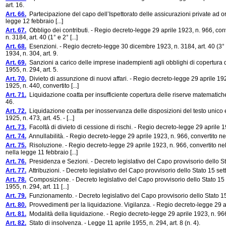
art. 16.
Art. 66.
Partecipazione del capo dell’Ispettorato delle assicurazioni private ad org
legge 12 febbraio [...]
Art. 67.
Obbligo dei contributi. - Regio decreto-legge 29 aprile 1923, n. 966, conv
n. 3184, art. 40 (1° e 2° [...]
Art. 68.
Esenzioni. - Regio decreto-legge 30 dicembre 1923, n. 3184, art. 40 (3° 
1934, n. 304, art. 9.
Art. 69.
Sanzioni a carico delle imprese inadempienti agli obblighi di copertura d
1955, n. 294, art. 5.
Art. 70.
Divieto di assunzione di nuovi affari. - Regio decreto-legge 29 aprile 192
1925, n. 440, convertito [...]
Art. 71.
Liquidazione coatta per insufficiente copertura delle riserve matematiche 
46.
Art. 72.
Liquidazione coatta per inosservanza delle disposizioni del testo unico e
1925, n. 473, art. 45. - [...]
Art. 73.
Facoltà di divieto di cessione di rischi. - Regio decreto-legge 29 aprile 19
Art. 74.
Annullabilità. - Regio decreto-legge 29 aprile 1923, n. 966, convertito nel
Art. 75.
Risoluzione. - Regio decreto-legge 29 aprile 1923, n. 966, convertito nell
nella legge 11 febbraio [...]
Art. 76.
Presidenza e Sezioni. - Decreto legislativo del Capo provvisorio dello Stat
Art. 77.
Attribuzioni. - Decreto legislativo del Capo provvisorio dello Stato 15 sette
Art. 78.
Composizione. - Decreto legislativo del Capo provvisorio dello Stato 15 set
1955, n. 294, art. 11 [...]
Art. 79.
Funzionamento. - Decreto legislativo del Capo provvisorio dello Stato 15 se
Art. 80.
Provvedimenti per la liquidazione. Vigilanza. - Regio decreto-legge 29 apr
Art. 81.
Modalità della liquidazione. - Regio decreto-legge 29 aprile 1923, n. 966,
Art. 82.
Stato di insolvenza. - Legge 11 aprile 1955, n. 294, art. 8 (n. 4).