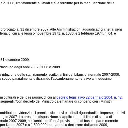
naio 2008, limitatamente ai lavori e alle forniture per la manutenzione delle
è prorogato al 31 dicembre 2007. Alle Amministrazioni aggiudicatrici che, ai sensi
eria, di cui alle leggi 5 novembre 1971, n. 1086, e 2 febbraio 1974, n. 64, e
il 31 dicembre 2009.
 ciascuno degli anni 2007, 2008 e 2009.
iduzione dello stanziamento iscritto, ai fini del bilancio triennale 2007-2009,
 allo scopo parzialmente utilizzando l'accantonamento relativo al medesimo
eni culturali e del paesaggio, di cui al
decreto legislativo 22 gennaio 2004, n. 42,
le seguenti: "con decreto del Ministro da emanare di concerto con i Ministri
ributi previdenziali, i premi assicurativi e i tributi riguardanti le imprese, relativi
31 luglio 2007. La presente disposizione si applica entro il limite di spesa di
nnale 2007-2009, nell'ambito dell'unità previsionale di base di parte corrente
o per l'anno 2007 e a 1.500.000 euro annui a decorrere dall'anno 2009,