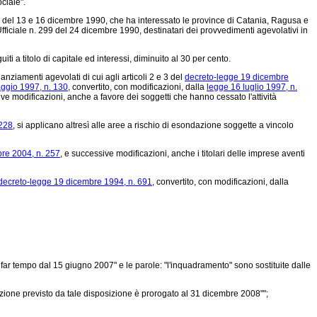
ciale".
isma del 13 e 16 dicembre 1990, che ha interessato le province di Catania, Ragusa e
Ufficiale n. 299 del 24 dicembre 1990, destinatari dei provvedimenti agevolativi in
i a titolo di capitale ed interessi, diminuito al 30 per cento.
nanziamenti agevolati di cui agli articoli 2 e 3 del
decreto-legge 19 dicembre
ggio 1997, n. 130
, convertito, con modificazioni, dalla
legge 16 luglio 1997, n.
ive modificazioni, anche a favore dei soggetti che hanno cessato l'attività
 228
, si applicano altresì alle aree a rischio di esondazione soggette a vincolo
bre 2004, n. 257
, e successive modificazioni, anche i titolari delle imprese aventi
decreto-legge 19 dicembre 1994, n. 691
, convertito, con modificazioni, dalla
 far tempo dal 15 giugno 2007" e le parole: "l'inquadramento" sono sostituite dalle
i opzione previsto da tale disposizione è prorogato al 31 dicembre 2008"";