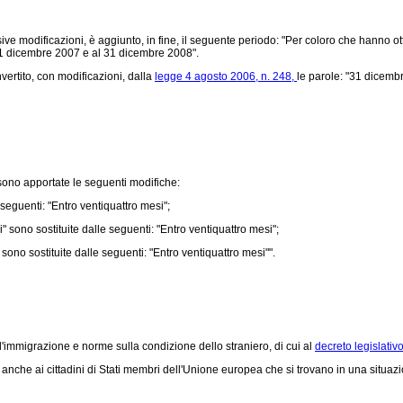
ive modificazioni, è aggiunto, in fine, il seguente periodo: "Per coloro che hanno ott
 31 dicembre 2007 e al 31 dicembre 2008".
nvertito, con modificazioni, dalla
legge 4 agosto 2006, n. 248,
le parole: "31 dicemb
 sono apportate le seguenti modifiche:
seguenti: "Entro ventiquattro mesi";
 sono sostituite dalle seguenti: "Entro ventiquattro mesi";
sono sostituite dalle seguenti: "Entro ventiquattro mesi"".
ll'immigrazione e norme sulla condizione dello straniero, di cui al
decreto legislativ
nche ai cittadini di Stati membri dell'Unione europea che si trovano in una situazion