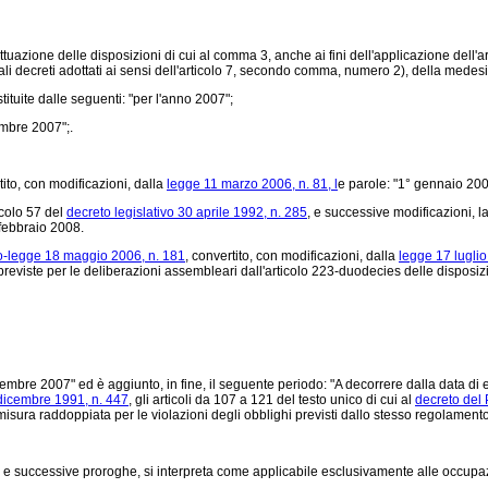
uazione delle disposizioni di cui al comma 3, anche ai fini dell'applicazione dell'a
uali decreti adottati ai sensi dell'articolo 7, secondo comma, numero 2), della mede
uite dalle seguenti: "per l'anno 2007";
embre 2007";.
tito, con modificazioni, dalla
legge 11 marzo 2006, n. 81, l
e parole: "1° gennaio 200
icolo 57 del
decreto legislativo 30 aprile 1992, n. 285
, e successive modificazioni, l
 febbraio 2008.
o-legge 18 maggio 2006, n. 181
, convertito, con modificazioni, dalla
legge 17 luglio
previste per le deliberazioni assembleari dall'articolo 223-duodecies delle disposizio
mbre 2007" ed è aggiunto, in fine, il seguente periodo: "A decorrere dalla data di 
dicembre 1991, n. 447
, gli articoli da 107 a 121 del testo unico di cui al
decreto del
n misura raddoppiata per le violazioni degli obblighi previsti dallo stesso regolamen
, e successive proroghe, si interpreta come applicabile esclusivamente alle occupaz