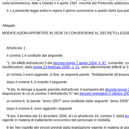
sulla biomedicina, fatta a Oviedo il 4 aprile 1997, nonchè del Protocollo addiziona
4. La presente legge entra in vigore il giorno successivo a quello della sua pubb
Allegato
MODIFICAZIONI APPORTATE IN SEDE DI CONVERSIONE AL DECRETO-LEGGE 
All'articolo 1:
il comma 1 è sostituito dal seguente:
"1. Gli effetti dell'articolo 5 del
decreto-legge 7 aprile 2004, n. 97
, convertito, c
modificazioni, dalla
legge 23 febbraio 2006, n. 51
, sono ulteriormente differiti al
al comma 3 sono aggiunte, in fine, le seguenti parole: "limitatamente all'assunzio
dopo il comma 4, è inserito il seguente:
"4-bis. In deroga a quanto previsto dall'articolo 3-quinquies del
decreto-legge 
disposizioni di cui al comma 3 dell'articolo 57 del
decreto legislativo 5 ottobre 20
al comma 6, le parole: "anno 2007" sono sostituite dalle seguenti: "anno 2009"
dopo il comma 6, sono aggiunti i seguenti:
"6-bis. Il termine del 31 dicembre 2006, di cui all'articolo 16, comma 3, della
le
vigente in materia di trattamento economico del personale in mobilità.
6-ter. Nel rispetto dei vincoli previsti dalla legislazione vigente in materia di as