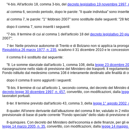
"4-bis. All'articolo 18, comma 3-bis, del
decreto legislativo 19 novembre 1997, 
al comma 6, secondo periodo, dopo le parole: "il quale individua" sono inserite le 
al comma 7, le parole: "1° febbraio 2007" sono sostituite dalle seguenti: "28 fe
dopo il comma 7, sono inseriti i seguenti:
"7-bis. Il termine di cui al comma 1 dell'articolo 18 del
decreto legislativo 20 g
2007";
7-ter. Nelle province autonome di Trento e di Bolzano non si applica la proroga 
Repubblica 26 marzo 1977, n. 235
, scadono il 31 dicembre 2010 e le concessioni
il comma 8 è sostituito dal seguente:
"8. Le somme stanziate dall'articolo 1, comma 108, della
legge 23 dicembre 20
riassegnazione nello stato di previsione del Ministero dei trasporti. Il regolamento
Fondo istituito dal medesimo comma 108 è interamente destinato alle finalità di cu
dopo il comma 8 sono aggiunti i seguenti:
"8-bis. Il termine di cui all'articolo 1, secondo comma, del decreto del Ministro de
decreto-legge 30 dicembre 1997, n. 457
, convertito, con modificazioni, dalla
legg
lavoratori portuali.
8-ter. Il termine previsto dall'articolo 43, comma 3, della
legge 1° agosto 2002, 
8-quater. All'onere derivante dall'attuazione del comma 8-ter, valutato in 2 milion
previsionale di base di parte corrente "Fondo speciale" dello stato di previsione
8-quinquies. Con decreto del Ministero dell'economia e delle finanze, per gli en
legge 14 marzo 2005, n. 35
, convertito, con modificazioni, dalla
legge 14 maggio 