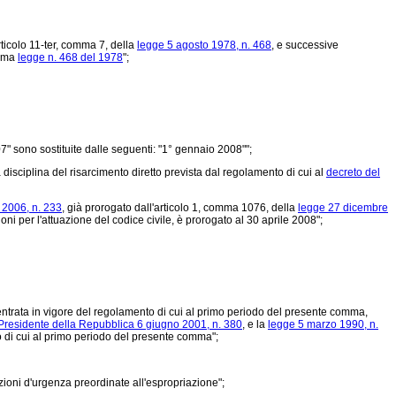
rticolo 11-ter, comma 7, della
legge 5 agosto 1978, n. 468
, e successive
sima
legge n. 468 del 1978
";
7" sono sostituite dalle seguenti: "1° gennaio 2008"";
a disciplina del risarcimento diretto prevista dal regolamento di cui al
decreto del
 2006, n. 233
, già prorogato dall'articolo 1, comma 1076, della
legge 27 dicembre
ni per l'attuazione del codice civile, è prorogato al 30 aprile 2008";
entrata in vigore del regolamento di cui al primo periodo del presente comma,
 Presidente della Repubblica 6 giugno 2001, n. 380
, e la
legge 5 marzo 1990, n.
to di cui al primo periodo del presente comma";
ioni d'urgenza preordinate all'espropriazione";