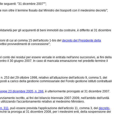
alle seguenti: "31 dicembre 2007"";
non oltre il termine fissato dal Ministro dei trasporti con il medesimo decreto";
idarietà per gli acquirenti di beni immobili da costruire, è differito al 31 dicembre
ioni di cui al comma 15 dell'articolo 1-bis del
decreto del Presidente della
ettivi provvedimenti di concessione";
conto dei residui per essere versate in entrata nell'anno successivo, ai fini della
entro il 30 giugno 2007. In caso di mancata emanazione nel predetto termine il
n. 253 del 29 ottobre 1998, relativo all'attuazione dell'articolo 9, comma 5, del
ono posti a carico della gestione commissariale del Fondo gestione istituti contrattuali
legge 23 dicembre 2005, n. 266
, è ulteriormente prorogato al 31 dicembre 2007.
iamento iscritto, ai fini del bilancio triennale 2007-2009, nell'ambito dell'unità
e utilizzando l'accantonamento relativo al medesimo Ministero.
n. 311
, può essere prevista l'applicazione dell'articolo 11, comma 3, del
decreto-
onchè la proroga al 31 dicembre 2008, per i medesimi enti, della sospensione dei