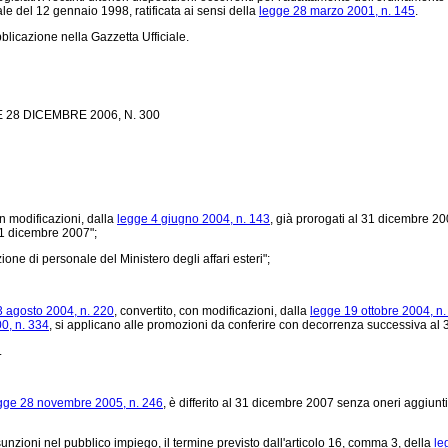
le del 12 gennaio 1998, ratificata ai sensi della
legge 28 marzo 2001, n. 145
.
licazione nella Gazzetta Ufficiale.
28 DICEMBRE 2006, N. 300
on modificazioni, dalla
legge 4 giugno 2004, n. 143
, già prorogati al 31 dicembre 20
 31 dicembre 2007";
ne di personale del Ministero degli affari esteri";
3 agosto 2004, n. 220
, convertito, con modificazioni, dalla
legge 19 ottobre 2004, n.
00, n. 334
, si applicano alle promozioni da conferire con decorrenza successiva al
.
gge 28 novembre 2005, n. 246
, è differito al 31 dicembre 2007 senza oneri aggiuntivi
sunzioni nel pubblico impiego, il termine previsto dall'articolo 16, comma 3, della
le