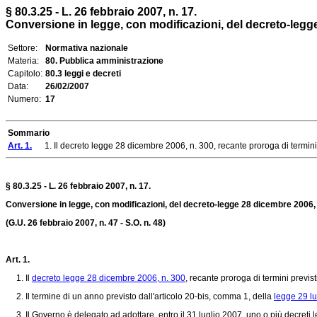
§ 80.3.25 - L. 26 febbraio 2007, n. 17.
Conversione in legge, con modificazioni, del decreto-legge 2
Settore:
Normativa nazionale
Materia:
80. Pubblica amministrazione
Capitolo:
80.3 leggi e decreti
Data:
26/02/2007
Numero:
17
Sommario
Art. 1.
1. Il decreto legge 28 dicembre 2006, n. 300, recante proroga di termini pre
§ 80.3.25 - L. 26 febbraio 2007, n. 17.
Conversione in legge, con modificazioni, del decreto-legge 28 dicembre 2006, n.
(G.U. 26 febbraio 2007, n. 47 - S.O. n. 48)
Art. 1.
1. Il
decreto legge 28 dicembre 2006, n. 300
, recante proroga di termini previst
2. Il termine di un anno previsto dall'articolo 20-bis, comma 1, della
legge 29 lu
3. Il Governo è delegato ad adottare, entro il 31 luglio 2007, uno o più decreti leg