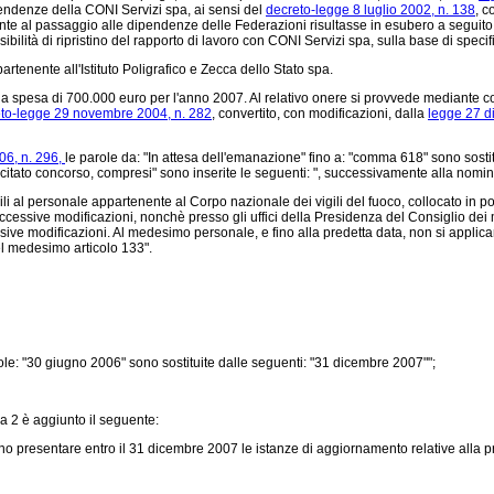
ipendenze della CONI Servizi spa, ai sensi del
decreto-legge 8 luglio 2002, n. 138
, c
nte al passaggio alle dipendenze delle Federazioni risultasse in esubero a seguito 
ibilità di ripristino del rapporto di lavoro con CONI Servizi spa, sulla base di specif
enente all'Istituto Poligrafico e Zecca dello Stato spa.
spesa di 700.000 euro per l'anno 2007. Al relativo onere si provvede mediante corr
to-legge 29 novembre 2004, n. 282
, convertito, con modificazioni, dalla
legge 27 d
06, n. 296,
le parole da: "In attesa dell'emanazione" fino a: "comma 618" sono sostitu
 citato concorso, compresi" sono inserite le seguenti: ", successivamente alla nomi
i al personale appartenente al Corpo nazionale dei vigili del fuoco, collocato in pos
uccessive modificazioni, nonchè presso gli uffici della Presidenza del Consiglio dei mi
sive modificazioni. Al medesimo personale, e fino alla predetta data, non si applicano,
el medesimo articolo 133".
ole: "30 giugno 2006" sono sostituite dalle seguenti: "31 dicembre 2007"";
a 2 è aggiunto il seguente:
ono presentare entro il 31 dicembre 2007 le istanze di aggiornamento relative alla pr