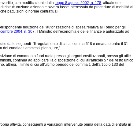
onvertito, con modificazioni, dalla
legge 8 agosto 2002, n. 178
, attualmente
di ristrutturazione aziendale ovvero fosse interessato da procedure di mobilità ai
iche pattuizioni o norme contrattuali.
ispondente riduzione dell'autorizzazione di spesa relativa al Fondo per gli
icembre 2004, n. 307
. Il Ministro dell'economia e delle finanze è autorizzato ad
ite dalle seguenti: "Il
regolamento di cui al comma 618 è emanato entro il 31
na dei candidati ammessi pleno jure,".
izione di comando o fuori ruolo presso gli organi costituzionali, presso gli uffici
nistri, continua ad applicarsi la disposizione di cui all'articolo 57 del testo unico
 altresì, il limite di cui all'ultimo periodo del comma 1 dell'articolo 133 del
opria attività, conseguenti a variazioni intervenute prima della data di entrata in