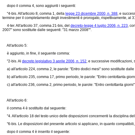
dopo il comma 4, sono aggiunti i seguenti:
"4-bis. All'articolo 8, comma 1, della
legge 23 dicembre 2000, n. 388
, e success
termine per il completamento degli investimenti è prorogato, rispettivamente, al
4-ter. All'articolo 37, comma 21-bis, del
decreto-legge 4 luglio 2006, n. 223
, co
2007" sono sostituite dalle seguenti: "31 marzo 2008"".
All'articolo 5:
è aggiunto, in fine, il seguente comma:
"2-bis. Al
decreto legislativo 3 aprile 2006, n. 152
, e successive modificazioni,
a) all'articolo 224, comma 2, le parole: "Entro dodici mesi" sono sostituite dalle 
b) all'articolo 235, comma 17, primo periodo, le parole: "Entro centottanta giorni"
c) all'articolo 236, comma 2, primo periodo, le parole: "Entro centottanta giorni" 
All'articolo 6:
il comma 4 è sostituito dal seguente:
"4. All'articolo 18 del testo unico delle disposizioni concernenti la disciplina de
"6-bis. Le disposizioni del presente articolo si applicano, in quanto compatibili, a
dopo il comma 4 è inserito il seguente: