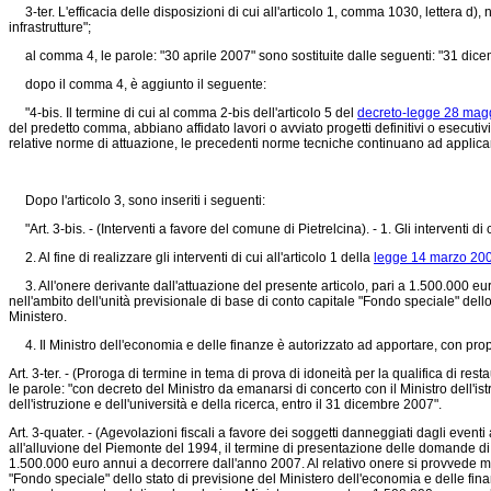
3-ter. L'efficacia delle disposizioni di cui all'articolo 1, comma 1030, lettera d),
infrastrutture";
al comma 4, le parole: "30 aprile 2007" sono sostituite dalle seguenti: "31 dic
dopo il comma 4, è aggiunto il seguente:
"4-bis. Il termine di cui al comma 2-bis dell'articolo 5 del
decreto-legge 28 magg
del predetto comma, abbiano affidato lavori o avviato progetti definitivi o esecuti
relative norme di attuazione, le precedenti norme tecniche continuano ad applicars
Dopo l'articolo 3, sono inseriti i seguenti:
"Art. 3-bis. - (Interventi a favore del comune di Pietrelcina). - 1. Gli interventi di c
2. Al fine di realizzare gli interventi di cui all'articolo 1 della
legge 14 marzo 200
3. All'onere derivante dall'attuazione del presente articolo, pari a 1.500.000 eu
nell'ambito dell'unità previsionale di base di conto capitale "Fondo speciale" del
Ministero.
4. Il Ministro dell'economia e delle finanze è autorizzato ad apportare, con propri 
Art. 3-ter. - (Proroga di termine in tema di prova di idoneità per la qualifica di rest
le parole: "con decreto del Ministro da emanarsi di concerto con il Ministro dell'ist
dell'istruzione e dell'università e della ricerca, entro il 31 dicembre 2007".
Art. 3-quater. - (Agevolazioni fiscali a favore dei soggetti danneggiati dagli eventi 
all'alluvione del Piemonte del 1994, il termine di presentazione delle domande di 
1.500.000 euro annui a decorrere dall'anno 2007. Al relativo onere si provvede med
"Fondo speciale" dello stato di previsione del Ministero dell'economia e delle f