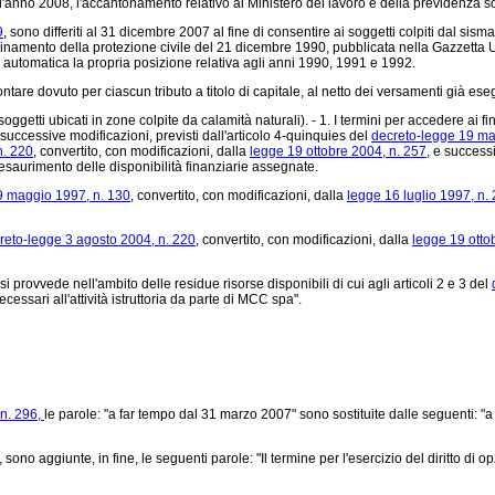
'anno 2008, l'accantonamento relativo al Ministero del lavoro e della previdenza so
9
, sono differiti al 31 dicembre 2007 al fine di consentire ai soggetti colpiti dal s
oordinamento della protezione civile del 21 dicembre 1990, pubblicata nella Gazzetta 
a automatica la propria posizione relativa agli anni 1990, 1991 e 1992.
 dovuto per ciascun tributo a titolo di capitale, al netto dei versamenti già eseguit
oggetti ubicati in zone colpite da calamità naturali). - 1. I termini per accedere ai fi
 successive modificazioni, previsti dall'articolo 4-quinquies del
decreto-legge 19 ma
n. 220
, convertito, con modificazioni, dalla
legge 19 ottobre 2004, n. 257
, e success
esaurimento delle disponibilità finanziarie assegnate.
9 maggio 1997, n. 130
, convertito, con modificazioni, dalla
legge 16 luglio 1997, n.
reto-legge 3 agosto 2004, n. 220
, convertito, con modificazioni, dalla
legge 19 otto
i provvede nell'ambito delle residue risorse disponibili di cui agli articoli 2 e 3 del
cessari all'attività istruttoria da parte di MCC spa".
n. 296,
le parole: "a far tempo dal 31 marzo 2007" sono sostituite dalle seguenti: "a
, sono aggiunte, in fine, le seguenti parole: "Il termine per l'esercizio del diritto d