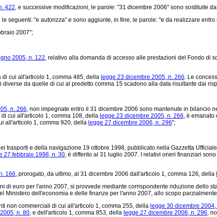
n. 422
, e successive modificazioni, le parole: "31 dicembre 2006" sono sostituite d
seguenti: "e autorizza" e sono aggiunte, in fine, le parole: "e da realizzare entro e 
bbraio 2007";
iugno 2005, n. 122
, relativo alla domanda di accesso alle prestazioni del Fondo di sol
di cui all'articolo 1, comma 485, della
legge 23 dicembre 2005, n. 266
. Le concess
 diverse da quelle di cui al predetto comma 15 scadono alla data risultante dai risp
05, n. 266
, non impegnate entro il 31 dicembre 2006 sono mantenute in bilancio nel 
 di cui all'articolo 1, comma 108, della
legge 23 dicembre 2005, n. 266
, è emanato 
i all'articolo 1, comma 920, della
legge 27 dicembre 2006, n. 296
";
i trasporti e della navigazione 19 ottobre 1998, pubblicato nella Gazzetta Ufficiale 
e 27 febbraio 1998, n. 30
, è differito al 31 luglio 2007. I relativi oneri finanziari s
n. 166
, prorogato, da ultimo, al 31 dicembre 2006 dall'articolo 1, comma 126, della
i di euro per l'anno 2007, si provvede mediante corrispondente riduzione dello stanz
 del Ministero dell'economia e delle finanze per l'anno 2007, allo scopo parzialment
ti non commerciali di cui all'articolo 1, comma 255, della
legge 30 dicembre 2004, 
2005, n. 80
, e dell'articolo 1, comma 853, della
legge 27 dicembre 2006, n. 296
, n