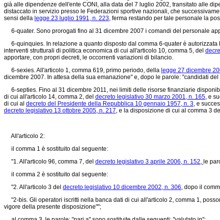
già alle dipendenze dell'ente CONI, alla data del 7 luglio 2002, transitato alle d
distaccato in servizio presso le Federazioni sportive nazionali, che successivame
sensi della
legge 23 luglio 1991, n. 223
, ferma restando per tale personale la poss
6-quater. Sono prorogati fino al 31 dicembre 2007 i comandi del personale appart
6-quinquies. In relazione a quanto disposto dal comma 6-quater è autorizzata la 
interventi strutturali di politica economica di cui all'articolo 10, comma 5, del
decre
apportare, con propri decreti, le occorrenti variazioni di bilancio.
6-sexies. All'articolo 1, comma 619, primo periodo, della
legge 27 dicembre 20
dicembre 2007.
In attesa della sua emanazione" e, dopo le parole: "candidati del
6-septies. Fino al 31 dicembre 2011, nei limiti delle risorse finanziarie disponibil
di cui all'articolo 14, comma 2, del
decreto legislativo 30 marzo 2001, n. 165
, e s
di cui al
decreto del Presidente della Repubblica 10 gennaio 1957, n. 3
, e succes
decreto legislativo 13 ottobre 2005, n. 217
, e la disposizione di cui al comma 3 d
All'articolo 2:
il comma 1 è sostituito dal seguente:
"1. All'articolo 96, comma 7, del
decreto legislativo 3 aprile 2006, n. 152,
le par
il comma 2 è sostituito dal seguente:
"2. All'articolo 3 del
decreto legislativo 10 dicembre 2002, n. 306
, dopo il comm
"2-bis. Gli operatori iscritti nella banca dati di cui all'articolo 2, comma 1, poss
vigore della presente disposizione"";
al comma 3, le parole: "pari a" sono sostituite dalle seguenti: "valutato in";