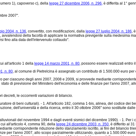
 numero 1), capoverso c), della
legge 27 dicembre 2006, n. 296,
è differita al 1° gen
embre 2007".
io 2004, n. 136
, convertito, con modificazioni, dalla
legge 27 luglio 2004, n. 186
, 
vi, avvalendosi della facoltà di applicare la normativa previgente sulla medesima mat
i fino alla data dell'intervenuto collaudo".
ui all'articolo 1 della
legge 14 marzo 2001, n. 80
, possono essere realizzati entro 
1, n. 80
, al comune di Pietrelcina è assegnato un contributo di 1.500.000 euro per
ro per ciascuno degli anni 2007, 2008 e 2009, si provvede mediante corrispondente r
lo stato di previsione del Ministero dell'economia e delle finanze per l'anno 2007,
decreti, le occorrenti variazioni di bilancio.
auratore di beni culturali). - 1. All'articolo 182, comma 1-bis, alinea, del codice dei b
ruzione, dell'università e della ricerca, entro il 30 ottobre 2006" sono sostituite dal
alluvionali del novembre 1994 e dagli eventi sismici del dicembre 1990). - 1. Per i cont
cui all'articolo 4, comma 90, della
legge 24 dicembre 2003, n. 350
, è differito al 
iante corrispondente riduzione dello stanziamento iscritto, ai fini del bilancio trie
inanze per l'anno 2007, allo scopo parzialmente utilizzando, quanto a 1.500.000 eur