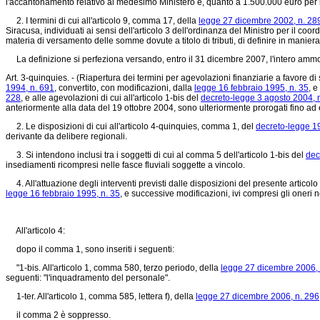
l'accantonamento relativo al medesimo Ministero e, quanto a 1.500.000 euro per l
2. I termini di cui all'articolo 9, comma 17, della
legge 27 dicembre 2002, n. 28
Siracusa, individuati ai sensi dell'articolo 3 dell'ordinanza del Ministro per il c
materia di versamento delle somme dovute a titolo di tributi, di definire in manier
La definizione si perfeziona versando, entro il 31 dicembre 2007, l'intero ammontare
Art. 3-quinquies. - (Riapertura dei termini per agevolazioni finanziarie a favore di s
1994, n. 691
, convertito, con modificazioni, dalla
legge 16 febbraio 1995, n. 35
, e
228
, e alle agevolazioni di cui all'articolo 1-bis del
decreto-legge 3 agosto 2004, 
anteriormente alla data del 19 ottobre 2004, sono ulteriormente prorogati fino ad 
2. Le disposizioni di cui all'articolo 4-quinquies, comma 1, del
decreto-legge 1
derivante da delibere regionali.
3. Si intendono inclusi tra i soggetti di cui al comma 5 dell'articolo 1-bis del
dec
insediamenti ricompresi nelle fasce fluviali soggette a vincolo.
4. All'attuazione degli interventi previsti dalle disposizioni del presente articolo s
legge 16 febbraio 1995, n. 35
, e successive modificazioni, ivi compresi gli oneri ne
All'articolo 4:
dopo il comma 1, sono inseriti i seguenti:
"1-bis. All'articolo 1, comma 580, terzo periodo, della
legge 27 dicembre 2006, 
seguenti: "l'inquadramento del personale".
1-ter. All'articolo 1, comma 585, lettera f), della
legge 27 dicembre 2006, n. 296
il comma 2 è soppresso.