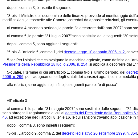
dopo il comma 3, è inserito il seguente:
"3-bis. Il Ministro dell'economia e delle finanze provvede al monitoraggio dell'att
modificazioni, e trasmette alle Camere, corredati da apposite relazioni, gli event
al comma 4, secondo periodo, le parole: "a decorrere dall'anno 2007" sono sostit
al comma 5, le parole: "31 luglio 2007" sono sostituite dalle seguenti: "30 sett
dopo il comma 5, sono aggiunti i seguenti:
"5-bis. All'articolo 5, comma 1, del
decreto-legge 10 gennaio 2006, n. 2
, conver
5-ter. Per i sinistri che coinvolgono le macchine agricole, come definite dall'art
Presidente della Repubblica 18 luglio 2006, n. 254,
si applica a decorrere dal 1°
5-quater. Il termine di cui all'articolo 1, comma 9-bis, ultimo periodo, del
decret
2006, n. 296
, per l'adeguamento degli statuti dei consorzi agrari, con le modalità 
alla rubrica, sono aggiunte, in fine, le seguenti parole: "e di pesca".
All'articolo 3:
al comma 1, le parole: "31 maggio 2007" sono sostituite dalle seguenti: "31 dice
sono abrogati il regolamento di cui al
decreto del Presidente della Repubblica 6 
46
, ad eccezione degli articoli 8, 14 e 16, le cui sanzioni trovano applicazione i
dopo il comma 3, sono inseriti i seguenti:
"3-bis. L'articolo 9, comma 2, del
decreto legislativo 20 settembre 1999, n. 354