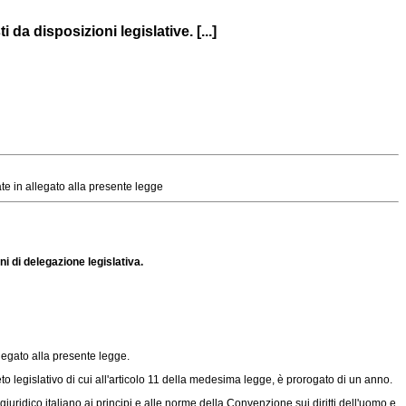
a disposizioni legislative. [...]
ate in allegato alla presente legge
i di delegazione legislativa.
llegato alla presente legge.
ecreto legislativo di cui all'articolo 11 della medesima legge, è prorogato di un anno.
giuridico italiano ai principi e alle norme della Convenzione sui diritti dell'uomo e