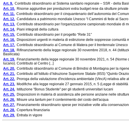
Art. 9.
Contributo straordinario al Sistema sanitario regionale – SSR - della Basili
Art. 10.
Risorse aggiuntive per prestazioni extra budget rese da strutture private
Art. 11.
Contributo straordinario per il cinquantenario dell’autonomia del Comun
Art. 12.
Candidatura a patrimonio mondiale Unesco “I Cammini di fede al Sacro
Art. 13.
Contributo straordinario per l'organizzazione campionato mondiale di m
Art. 14.
Piani integrati della cultura
Art. 15.
Contributo straordinario per il progetto “Rete 31”
Art. 16.
Disposizioni urgenti in materia di estinzione delle soppresse comunità
Art. 17.
Contributo straordinario al Comune di Matera per il trentennale Unesco
Art. 18.
Rifinanziamento della legge regionale 30 novembre 2018, n. 44 (Istituzio
Basilicata)
Art. 19.
Finanziamento della legge regionale 30 novembre 2021, n. 54 (Norme di dis
lucano). Contributo al Centro [...]
Art. 20.
Contributo straordinario al Comune di Brindisi di Montagna per la rigener
Art. 21.
Contributo all’Istituto d’Istruzione Superiore Statale (IISS) “Quinto Ora
Art. 22.
Proroga della valutazione d'incidenza ambientale (VIncA) relativa alle atti
Art. 23.
Modifiche alla legge regionale 27 gennaio 2015, n. 5 (Legge di stabilità
Art. 24.
Istituzione "Bonus Studente" per gli studenti universitari lucani
Art. 25.
Disposizioni in materia di assistenza alle persone anziane nelle strutture
Art. 26.
Misure una tantum per il contenimento del costo dell'acqua
Art. 27.
Finanziamento straordinario spese per iniziative volte alla conservazione
Art. 28.
Copertura finanziaria
Art. 29.
Entrata in vigore