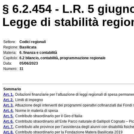
§ 6.2.454 - L.R. 5 giugn
Legge di stabilità regi
Settore:
Codici regionali
Regione:
Basilicata
Materia:
6. finanza e contabilità
Capitolo:
6.2 bilancio, contabilità, programmazione regionale
Data:
05/06/2023
Numero:
11
Sommario
Art. 1.
Dotazioni finanziarie per l’attuazione di leggi regionali di spesa permanen
Art. 2.
Limiti di impegno
Art. 3.
Attuazione degli interventi dei programmi operativi cofinanziati dai Fondi 
Art. 4.
Norme in materia di spesa
Art. 5.
Contributo straordinario per il Giro d’Italia
Art. 6.
Contributo straordinario all’Ente Parco naturale di Gallipoli Cognato – P
Art. 7.
Contributo alle province per l’assistenza degli alunni con disabilità fisiche
Art. 8.
Contributo straordinario per la Fondazione Matera Basilicata 2019