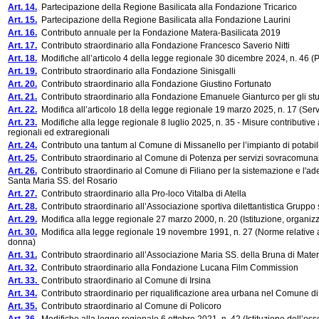
Art. 14.
Partecipazione della Regione Basilicata alla Fondazione Tricarico
Art. 15.
Partecipazione della Regione Basilicata alla Fondazione Laurini
Art. 16.
Contributo annuale per la Fondazione Matera-Basilicata 2019
Art. 17.
Contributo straordinario alla Fondazione Francesco Saverio Nitti
Art. 18.
Modifiche all’articolo 4 della legge regionale 30 dicembre 2024, n. 46 (
Art. 19.
Contributo straordinario alla Fondazione Sinisgalli
Art. 20.
Contributo straordinario alla Fondazione Giustino Fortunato
Art. 21.
Contributo straordinario alla Fondazione Emanuele Gianturco per gli studi
Art. 22.
Modifica all’articolo 18 della legge regionale 19 marzo 2025, n. 17 (Servi
Art. 23.
Modifiche alla legge regionale 8 luglio 2025, n. 35 - Misure contributive 
regionali ed extraregionali
Art. 24.
Contributo una tantum al Comune di Missanello per l’impianto di potabili
Art. 25.
Contributo straordinario al Comune di Potenza per servizi sovracomunal
Art. 26.
Contributo straordinario al Comune di Filiano per la sistemazione e l'ad
Santa Maria SS. del Rosario
Art. 27.
Contributo straordinario alla Pro-loco Vitalba di Atella
Art. 28.
Contributo straordinario all’Associazione sportiva dilettantistica Gruppo
Art. 29.
Modifica alla legge regionale 27 marzo 2000, n. 20 (Istituzione, organiz
Art. 30.
Modifica alla legge regionale 19 novembre 1991, n. 27 (Norme relative al
donna)
Art. 31.
Contributo straordinario all’Associazione Maria SS. della Bruna di Mate
Art. 32.
Contributo straordinario alla Fondazione Lucana Film Commission
Art. 33.
Contributo straordinario al Comune di Irsina
Art. 34.
Contributo straordinario per riqualificazione area urbana nel Comune di
Art. 35.
Contributo straordinario al Comune di Policoro