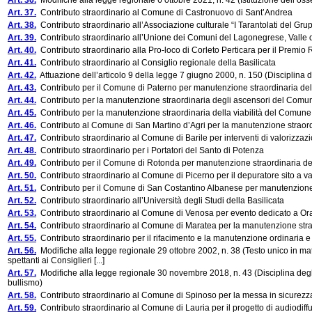
Art. 36.
Modifiche alla legge regionale 6 ottobre 2021, n. 42 (Istituzione dell’osse
Art. 37.
Contributo straordinario al Comune di Castronuovo di Sant’Andrea
Art. 38.
Contributo straordinario all’Associazione culturale “I Tarantolati del Grup
Art. 39.
Contributo straordinario all’Unione dei Comuni del Lagonegrese, Valle 
Art. 40.
Contributo straordinario alla Pro-loco di Corleto Perticara per il Premio
Art. 41.
Contributo straordinario al Consiglio regionale della Basilicata
Art. 42.
Attuazione dell’articolo 9 della legge 7 giugno 2000, n. 150 (Disciplina 
Art. 43.
Contributo per il Comune di Paterno per manutenzione straordinaria dell
Art. 44.
Contributo per la manutenzione straordinaria degli ascensori del Comu
Art. 45.
Contributo per la manutenzione straordinaria della viabilità del Comune
Art. 46.
Contributo al Comune di San Martino d’Agri per la manutenzione straordin
Art. 47.
Contributo straordinario al Comune di Barile per interventi di valorizzazio
Art. 48.
Contributo straordinario per i Portatori del Santo di Potenza
Art. 49.
Contributo per il Comune di Rotonda per manutenzione straordinaria dell
Art. 50.
Contributo straordinario al Comune di Picerno per il depuratore sito a va
Art. 51.
Contributo per il Comune di San Costantino Albanese per manutenzione s
Art. 52.
Contributo straordinario all’Università degli Studi della Basilicata
Art. 53.
Contributo straordinario al Comune di Venosa per evento dedicato a Ora
Art. 54.
Contributo straordinario al Comune di Maratea per la manutenzione stra
Art. 55.
Contributo straordinario per il rifacimento e la manutenzione ordinaria 
Art. 56.
Modifiche alla legge regionale 29 ottobre 2002, n. 38 (Testo unico in mate
spettanti ai Consiglieri [...]
Art. 57.
Modifiche alla legge regionale 30 novembre 2018, n. 43 (Disciplina degli
bullismo)
Art. 58.
Contributo straordinario al Comune di Spinoso per la messa in sicurezza e
Art. 59.
Contributo straordinario al Comune di Lauria per il progetto di audiodiffu