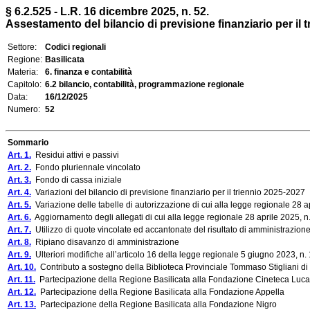
§ 6.2.525 - L.R. 16 dicembre 2025, n. 52.
Assestamento del bilancio di previsione finanziario per il 
Settore:
Codici regionali
Regione:
Basilicata
Materia:
6. finanza e contabilità
Capitolo:
6.2 bilancio, contabilità, programmazione regionale
Data:
16/12/2025
Numero:
52
Sommario
Art. 1.
Residui attivi e passivi
Art. 2.
Fondo pluriennale vincolato
Art. 3.
Fondo di cassa iniziale
Art. 4.
Variazioni del bilancio di previsione finanziario per il triennio 2025-2027
Art. 5.
Variazione delle tabelle di autorizzazione di cui alla legge regionale 28 a
Art. 6.
Aggiornamento degli allegati di cui alla legge regionale 28 aprile 2025, n. 
Art. 7.
Utilizzo di quote vincolate ed accantonate del risultato di amministrazione
Art. 8.
Ripiano disavanzo di amministrazione
Art. 9.
Ulteriori modifiche all’articolo 16 della legge regionale 5 giugno 2023, n. 
Art. 10.
Contributo a sostegno della Biblioteca Provinciale Tommaso Stigliani di
Art. 11.
Partecipazione della Regione Basilicata alla Fondazione Cineteca Luc
Art. 12.
Partecipazione della Regione Basilicata alla Fondazione Appella
Art. 13.
Partecipazione della Regione Basilicata alla Fondazione Nigro