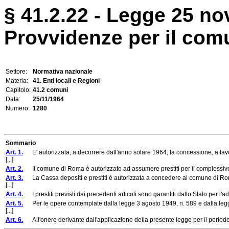
§ 41.2.22 - Legge 25 no
Provvidenze per il com
Settore:
Normativa nazionale
Materia:
41. Enti locali e Regioni
Capitolo:
41.2 comuni
Data:
25/11/1964
Numero:
1280
Sommario
Art. 1.
E' autorizzata, a decorrere dall'anno solare 1964, la concessione, a favor
[...]
Art. 2.
Il comune di Roma è autorizzato ad assumere prestiti per il complessivo 
Art. 3.
La Cassa depositi e prestiti è autorizzata a concedere al comune di Roma, 
[...]
Art. 4.
I prestiti previsti dai precedenti articoli sono garantiti dallo Stato per l'
Art. 5.
Per le opere contemplate dalla legge 3 agosto 1949, n. 589 e dalla legge 
[...]
Art. 6.
All'onere derivante dall'applicazione della presente legge per il periodo 1