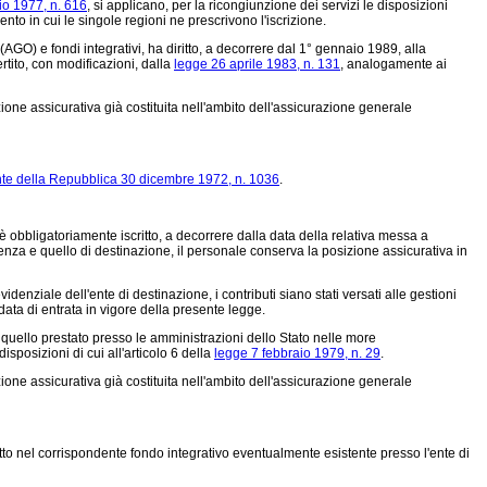
io 1977, n. 616
, si applicano, per la ricongiunzione dei servizi le disposizioni
ento in cui le singole regioni ne prescrivono l'iscrizione.
AGO) e fondi integrativi, ha diritto, a decorrere dal 1° gennaio 1989, alla
ertito, con modificazioni, dalla
legge 26 aprile 1983, n. 131
, analogamente ai
zione assicurativa già costituita nell'ambito dell'assicurazione generale
nte della Repubblica 30 dicembre 1972, n. 1036
.
o, è obbligatoriamente iscritto, a decorrere dalla data della relativa messa a
ienza e quello di destinazione, il personale conserva la posizione assicurativa in
denziale dell'ente di destinazione, i contributi siano stati versati alle gestioni
ata di entrata in vigore della presente legge.
n quello prestato presso le amministrazioni dello Stato nelle more
sposizioni di cui all'articolo 6 della
legge 7 febbraio 1979, n. 29
.
zione assicurativa già costituita nell'ambito dell'assicurazione generale
ritto nel corrispondente fondo integrativo eventualmente esistente presso l'ente di