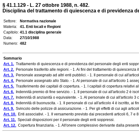
§ 41.1.129 - L. 27 ottobre 1988, n. 482.
Disciplina del trattamento di quiescenza e di previdenza del p
Settore:
Normativa nazionale
Materia:
41. Enti locali e Regioni
Capitolo:
41.1 disciplina generale
Data:
27/10/1988
Numero:
482
Sommario
Art. 1.
Trattamento di quiescenza e di previdenza del personale degli enti soppressi
Art. 2.
Personale trasferito alle regioni. - 1. Ai fini del trattamento di quiescenza i
Art. 3.
Personale assegnato ad altri enti pubblici. - 1. Il personale di cui all'articol
Art. 4.
Personale assegnato allo Stato. - 1. Al personale di cui all'articolo 1 asseg
Art. 5.
Trasferimento dei capitali di copertura. - 1. I capitali di copertura relativi all
Art. 6.
Indennità premio di fine servizio. - 1. Il personale di cui all'articolo 2 è isc
Art. 7.
Indennità di anzianità o equivalente. - 1. Al personale di cui all'articolo 3 c
Art. 8.
Indennità di buonuscita. - 1. Il personale di cui all'articolo 4 è iscritto, ai
Art. 9.
Svincolo delle polizze di assicurazione. - 1. Per gli effetti di cui agli artico
Art. 10.
Enti associativi. - 1. Il versamento previsto dai precedenti articoli 6, 7 e 
Art. 11.
Speciali disposizioni per il personale degli enti soppressi.
Art. 12.
Copertura finanziaria. - 1. All'onere complessivo derivante dalla presente l