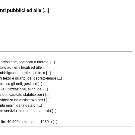
i pubblici ed alle [...]
ressione, scorporo o riforma, [...]
o agli enti locali ed alle [...]
bbligatoriamente iscritto, a [...]
 terzo e quarto, del decreto-legge [...]
esso gli enti, gestioni [...]
utilizzazione, ai fini del [...]
in capitale stabilito per i [...]
evidenza ed assistenza per i [...]
a giorni dalla data di [...]
 servizio in capitale, maturato [...]
re 40.500 milioni per il 1989 e [...]