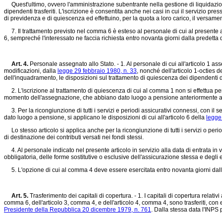
Quest'ultimo, ovvero l'amministrazione subentrante nella gestione di liquidazione, tr
dipendenti trasferiti. L'iscrizione è consentita anche nei casi in cui il servizio p
di previdenza e di quiescenza ed effettuino, per la quota a loro carico, il versament
7. Il trattamento previsto nel comma 6 è esteso al personale di cui al presente art
6, sempreché l'interessato ne faccia richiesta entro novanta giorni dalla predetta 
Art. 4.
Personale assegnato allo Stato. - 1. Al personale di cui all'articolo 1 as
modificazioni, dalla
legge 29 febbraio 1980, n. 33
, nonché dell'articolo 1-octies d
dell'inquadramento, le disposizioni sul trattamento di quiescenza dei dipendenti d
2. L'iscrizione al trattamento di quiescenza di cui al comma 1 non si effettua per i pe
momento dell'assegnazione, che abbiano dato luogo a pensione anteriormente alla
3. Per la ricongiunzione di tutti i servizi e periodi assicurativi connessi, con i
dato luogo a pensione, si applicano le disposizioni di cui all'articolo 6 della
legge
Lo stesso articolo si applica anche per la ricongiunzione di tutti i servizi o period
di destinazione dei contributi versati nei fondi stessi.
4. Al personale indicato nel presente articolo in servizio alla data di entrata in 
obbligatoria, delle forme sostitutive o esclusive dell'assicurazione stessa e degli e
5. L'opzione di cui al comma 4 deve essere esercitata entro novanta giorni dalla
Art. 5.
Trasferimento dei capitali di copertura. - 1. I capitali di copertura relativi 
comma 6, dell'articolo 3, comma 4, e dell'articolo 4, comma 4, sono trasferiti, con e
Presidente della Repubblica 20 dicembre 1979, n. 761
. Dalla stessa data l'INPS 