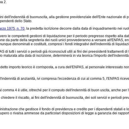
ma 2.
, ai fini dell'indennità di buonuscita, alla gestione previdenziale dell'Ente nazionale
ipendenti dello Stato.
rzo 1975, n. 70
, la predetta iscrizione decorre dalla data di inquadramento nei ruoli 
ero le competenti gestioni di liquidazione per il periodo pregresso rispetto alla da
e da parte della segreteria dei ruoli unici provvederanno a versare all'ENPAS, entro
comunque denominati e costituiti, compresi i fondi integrativi dell'indennità di liqui
 tutti i servizi o periodi già riconosciuti utili ai fini dei preesistenti trattamenti d
o maturata alla data di iscrizione, determinerà in via teorica l'importo dell'indennità
tto importo teorico è corrisposta, a cura dell'ENPAS, al personale interessato non o
ll'indennità di anzianità, ivi compresa l'eccedenza di cui al comma 5, l'ENPAS ricev
 comma 4 è utile, oltreché per il computo dell'indennità di buon uscita, anche per l'a
iedere il riscatto, ai fini dell'indennità di buonuscita, dei soli servizi e periodi pre
trazione che gestisce il fondo di previdenza e credito per i dipendenti statali e lor
cupero o rivalsa ammesse da particolari disposizioni di legge a garanzia dei rapporti