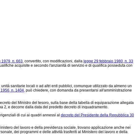
 1979, n. 663
, convertito, con modificazioni, dalla
legge 29 febbraio 1980, n. 33
ualifiche acquisite e secondo l'anzianità di servizio e di qualifica posseduta con
 unità sanitarie locali o ad altri enti pubblici, comunque utilizzato da almeno un
 1956, n. 1404
, può chiedere, con domanda da presentarsi all'amministrazione
eto del Ministro del tesoro, sulla base della tabella di equiparazione allegata
a 2, e decorre dalla data del predetto decreto di inquadramento.
igenziali di cui ai quadri annessi al
decreto del Presidente della Repubblica 30
l Ministero del lavoro e della previdenza sociale, trovano applicazione anche nei
nale, dei programmi e delle attività trasferiti al Ministero del lavoro e della