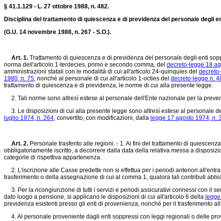
§ 41.1.129 - L. 27 ottobre 1988, n. 482.
Disciplina del trattamento di quiescenza e di previdenza del personale degli enti
(G.U. 14 novembre 1988, n. 267 - S.O.).
Art. 1.
Trattamento di quiescenza e di previdenza del personale degli enti soppres
norma dell'articolo 1-terdecies, primo e secondo comma, del
decreto-legge 18 ag
amministrazioni statali con le modalità di cui all'articolo 24-quinquies del
decreto
1980, n. 75
, nonché al personale di cui all'articolo 1-octies del
decreto-legge n. 4
trattamento di quiescenza e di previdenza, le norme di cui alla presente legge.
2. Tali norme sono altresì estese al personale dell'Ente nazionale per la prevenz
3. Le disposizioni di cui alla presente legge sono altresì estese al personale degli 
luglio 1974, n. 264
, convertito, con modificazioni, dalla
legge 17 agosto 1974, n. 
Art. 2.
Personale trasferito alle regioni. - 1. Ai fini del trattamento di quiescen
obbligatoriamente iscritto, a decorrere dalla data della relativa messa a disposizio
categorie di rispettiva appartenenza.
2. L'iscrizione alle Casse predette non si effettua per i periodi anteriori all'entrat
trasferimento o della assegnazione di cui al comma 1, qualora tali contributi abb
3. Per la ricongiunzione di tutti i servizi e periodi assicurativi connessi con il
dato luogo a pensione, si applicano le disposizioni di cui all'articolo 6 della
legge
previdenza esistenti presso gli enti di provenienza, nonché per il trasferimento all
4. Al personale proveniente dagli enti soppressi con leggi regionali o delle provi