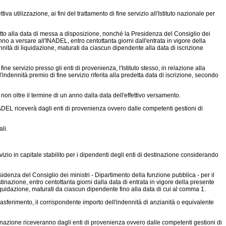
iva utilizzazione, ai fini del trattamento di fine servizio all'Istituto nazionale per
etto alla data di messa a disposizione, nonché la Presidenza del Consiglio dei
no a versare all'INADEL, entro centottanta giorni dall'entrata in vigore della
dennità di liquidazione, maturati da ciascun dipendente alla data di iscrizione
fine servizio presso gli enti di provenienza, l'Istituto stesso, in relazione alla
'indennità premio di fine servizio riferita alla predetta data di iscrizione, secondo
on oltre il termine di un anno dalla data dell'effettivo versamento.
NADEL riceverà dagli enti di provenienza ovvero dalle competenti gestioni di
li.
vizio in capitale stabilito per i dipendenti degli enti di destinazione considerando
idenza del Consiglio dei ministri - Dipartimento della funzione pubblica - per il
inazione, entro centottanta giorni dalla data di entrata in vigore della presente
i liquidazione, maturati da ciascun dipendente fino alla data di cui al comma 1.
asferimento, il corrispondente importo dell'indennità di anzianità o equivalente
stinazione riceveranno dagli enti di provenienza ovvero dalle competenti gestioni di