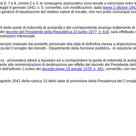
ticoli 6, 7 e 8, commi 2 e 3, le compagnie assicuratrici sono tenute a svincolare entro 
legge 8 gennaio 1942, n. 5
, convertito, con modificazioni, dalla
legge 2 ottobre 194
 gestioni di liquidazione del relativo valore di riscatto, che non potrà comunque esse
7 e 8 delle quote di indennità di anzianità o del corrispondente analogo trattamento d
 del
decreto del Presidente della Repubblica 24 luglio 1977, n. 616
, sarà effettuato
strazioni interessate.
servizio maturato dai predetto personale alla data di definitiva messa a disposizione
del Consiglio dei ministri - Dipartimento della funzione pubblica - in relazione alla
9
.
a - provvederà altresì a liquidare ed a corrispondere la quota di indennità di anzia
ferito alle amministrazioni di destinazione per effetto del decreto del Presidente d
 dell'articolo 1-octies del
decreto-legge 18 agosto 1978, n. 481
, convertito, con mo
pitolo 2041 della rubrica 10 dello stato di previsione della Presidenza del Consigl