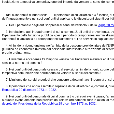
liquidazione tempestiva comunicazione dell'importo da versare ai sensi del com
Art. 8.
Indennità di buonuscita. - 1. Il personale di cui all'articolo 4 è iscritto
dell'inquadramento e nei suoi confronti si applicano le disposizioni vigenti per i d
2. Per il personale degli enti soppressi ai sensi dell'articolo 2 della
legge 20 ma
3. In relazione agli inquadramenti di cui al comma 2, gli enti di provenienza, ovv
Dipartimento della funzione pubblica - per il periodo di temporanea amministrazion
l'indennità di anzianità o i corrispondenti trattamenti di fine servizio in capitale 
4. Ai fini della ricongiunzione nell'ambito della gestione previdenziale dell'ENPAS di
giuridica ed economica rivestita dal personale interessato e all'anzianità di servizi
proprio ordinamento.
5. L'eventuale eccedenza tra l'importo versato per l'indennità maturata ed il prede
stesse, a norma del comma 3.
6. Nei confronti del personale cessato dal servizio, ai fini della liquidazione de
tempestiva comunicazione dell'importo da versare ai sensi del comma 3.
7. L'insieme dei servizi e periodi che concorre a determinare l'indennità di cui al
8. Il personale che abbia esercitato l'opzione di cui all'articolo 4, comma 4, può ch
Repubblica 29 dicembre 1973, n. 1032
.
9. Nei confronti del personale di cui al comma 8 o dei suoi aventi causa, l'amminis
a quanto eventualmente non previsto dai relativi ordinamenti, tutte le azioni di re
decreto del Presidente della Repubblica 29 dicembre 1973, n. 1032
.