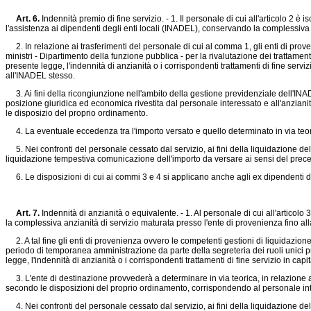
Art. 6.
Indennità premio di fine servizio. - 1. Il personale di cui all'articolo 2 è i
l'assistenza ai dipendenti degli enti locali (INADEL), conservando la complessiva
2. In relazione ai trasferimenti del personale di cui al comma 1, gli enti di prov
ministri - Dipartimento della funzione pubblica - per la rivalutazione dei trattame
presente legge, l'indennità di anzianità o i corrispondenti trattamenti di fine servi
all'INADEL stesso.
3. Ai fini della ricongiunzione nell'ambito della gestione previdenziale dell'INADEL di 
posizione giuridica ed economica rivestita dal personale interessato e all'anzianità 
le disposizio del proprio ordinamento.
4. La eventuale eccedenza tra l'importo versato e quello determinato in via teoric
5. Nei confronti del personale cessato dal servizio, ai fini della liquidazione de
liquidazione tempestiva comunicazione dell'importo da versare ai sensi del pre
6. Le disposizioni di cui ai commi 3 e 4 si applicano anche agli ex dipendenti de
Art. 7.
Indennità di anzianità o equivalente. - 1. Al personale di cui all'articolo
la complessiva anzianità di servizio maturata presso l'ente di provenienza fino al
2. A tal fine gli enti di provenienza ovvero le competenti gestioni di liquidazione
periodo di temporanea amministrazione da parte della segreteria dei ruoli unici pro
legge, l'indennità di anzianità o i corrispondenti trattamenti di fine servizio in ca
3. L'ente di destinazione provvederà a determinare in via teorica, in relazione al
secondo le disposizioni del proprio ordinamento, corrispondendo al personale int
4. Nei confronti del personale cessato dal servizio, ai fini della liquidazione del