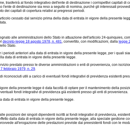
asferirà al fondo integrativo dell'ente di destinazione i corrispettivi capitali di co
resso l'ente di destinazione sia reso a seguito di nomina, purché gli interessati prov
o dei capitali di copertura relativi ai pregressi periodi.
icolo cessato dal servizio prima della data di entrata in vigore della presente legge
data.
segnato alle amministrazioni dello Stato in attuazione dell'articolo 24-quinquies, co
el
decreto-legge 18 agosto 1978, n. 481
, convertito, con modificazioni, dalla
legge 2
ello Stato.
riodi anteriori alla data di entrata in vigore della presente legge, per i quali siano s
 data di entrata in vigore della presente legge.
l servizio prestato presso le diverse amministrazioni o enti di provenienza, con iscr
 7 febbraio 1979, n. 29
.
i riconosciuti utili a carico di eventuali fondi integrativi di previdenza esistenti pr
vigore della presente legge è data facoltà di optare per il mantenimento della posizi
ventuali fondi integrativi di previdenza già esistenti presso gli enti di provenienza.
 data di entrata in vigore della presente legge.
alle posizioni dei singoli dipendenti iscritti ai fondi integrativi di previdenza, esistent
ffetto dalla data di entrata in vigore della presente legge, alla speciale gestione co
provvede all'erogazione delle prestazioni previste dai preesistenti fondi con le modali