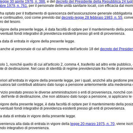
legge 30 aprile 1976, n. 386
, e del
decreto del Presidente della Repubblica 24 lugl
mbre 1979, n. 761
, per il personale delle unità sanitarie locali, con efficacia dal mom
a optato per il trattamento di quiescenza dell'assicurazione generale obbligatoria (
o e continuativo, così come previsto dal
decreto-legge 28 febbraio 1983, n. 55
, conv
o del tesoro.
 vigore della presente legge, è data facoltà di optare per il mantenimento della posi
ventuali fondi integrativi di previdenza esistenti presso gli enti di provenienza.
data di entrata in vigore della presente legge.
 anche al personale di cui all'ultimo comma dell'articolo 18 del
decreto del Preside
icolo 1, nonché quello di cui all'articolo 2, comma 4, trasferito ad altro ente pubblic
nte di destinazione. Nel caso di identità di regime previdenziale fra l'ente di proven
ori all'entrata in vigore della presente legge, per i quali, anziché alla gestione previ
 qualora tali contributi abbiano dato luogo a pensione anteriormente alla medesima d
servizio prestato presso le diverse amministrazioni o enti di provenienza, nonché co
 dell'ente di destinazione, che non abbiano dato luogo a pensione, si applicano le di
 vigore della presente legge, è data facoltà di optare per il mantenimento della posi
ventuali fondi integrativi di previdenza esistenti presso gli enti di provenienza.
 data di entrata in vigore della presente legge.
ovenienza alla data di entrata in vigore della
legge 20 marzo 1975, n. 70
, viene isc
fondo integrativo di provenienza.