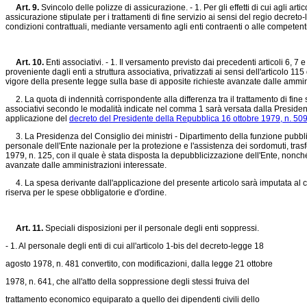
Art. 9.
Svincolo delle polizze di assicurazione. - 1. Per gli effetti di cui agli ar
assicurazione stipulate per i trattamenti di fine servizio ai sensi del regio
decreto-
condizioni contrattuali, mediante versamento agli enti contraenti o alle competenti
Art. 10.
Enti associativi. - 1. Il versamento previsto dai precedenti articoli 6, 
proveniente dagli enti a struttura associativa, privatizzati ai sensi dell'articolo 115
vigore della presente legge sulla base di apposite richieste avanzate dalle ammini
2. La quota di indennità corrispondente alla differenza tra il trattamento di fine 
associativi secondo le modalità indicate nel comma 1 sarà versata dalla Presidenza 
applicazione del
decreto del Presidente della Repubblica 16 ottobre 1979, n. 50
3. La Presidenza del Consiglio dei ministri - Dipartimento della funzione pubblic
personale dell'Ente nazionale per la protezione e l'assistenza dei sordomuti, tras
1979, n. 125, con il quale è stata disposta la depubblicizzazione dell'Ente, nonché
avanzate dalle amministrazioni interessate.
4. La spesa derivante dall'applicazione del presente articolo sarà imputata al ca
riserva per le spese obbligatorie e d'ordine.
Art. 11.
Speciali disposizioni per il personale degli enti soppressi.
- 1. Al personale degli enti di cui all'articolo 1-bis del decreto-legge 18
agosto 1978, n. 481 convertito, con modificazioni, dalla legge 21 ottobre
1978, n. 641, che all'atto della soppressione degli stessi fruiva del
trattamento economico equiparato a quello dei dipendenti civili dello