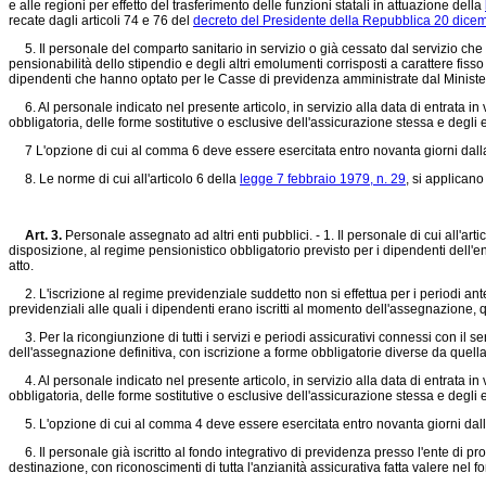
e alle regioni per effetto del trasferimento delle funzioni statali in attuazione della
recate dagli articoli 74 e 76 del
decreto del Presidente della Repubblica 20 dice
5. Il personale del comparto sanitario in servizio o già cessato dal servizio che h
pensionabilità dello stipendio e degli altri emolumenti corrisposti a carattere fiss
dipendenti che hanno optato per le Casse di previdenza amministrate dal Minister
6. Al personale indicato nel presente articolo, in servizio alla data di entrata in
obbligatoria, delle forme sostitutive o esclusive dell'assicurazione stessa e degli e
7 L'opzione di cui al comma 6 deve essere esercitata entro novanta giorni dalla 
8. Le norme di cui all'articolo 6 della
legge 7 febbraio 1979, n. 29
, si applicano
Art. 3.
Personale assegnato ad altri enti pubblici. - 1. Il personale di cui all'art
disposizione, al regime pensionistico obbligatorio previsto per i dipendenti dell'e
atto.
2. L'iscrizione al regime previdenziale suddetto non si effettua per i periodi anteri
previdenziali alle quali i dipendenti erano iscritti al momento dell'assegnazione,
3. Per la ricongiunzione di tutti i servizi e periodi assicurativi connessi con il 
dell'assegnazione definitiva, con iscrizione a forme obbligatorie diverse da quella
4. Al personale indicato nel presente articolo, in servizio alla data di entrata in
obbligatoria, delle forme sostitutive o esclusive dell'assicurazione stessa e degli e
5. L'opzione di cui al comma 4 deve essere esercitata entro novanta giorni dalla
6. Il personale già iscritto al fondo integrativo di previdenza presso l'ente di pr
destinazione, con riconoscimenti di tutta l'anzianità assicurativa fatta valere nel 