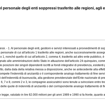
ersonale degli enti soppressi trasferito alle regioni, agli ent
. - 1. Al personale degli enti, gestioni e servizi interessati a provvedimenti di sopp
l personale di cui all'articolo 1 trasferito alle regioni, anche successivamente assegnat
o 1, nonché quello di cui all'articolo 2, comma 4, trasferito ad altro ente pubblico, è o
nato alle amministrazioni dello Stato in attuazione dell'articolo 24-quinquies, commi
e posizioni dei singoli dipendenti iscritti ai fondi integrativi di previdenza, esistenti pr
ritto, dalla data della relativa messa a disposizione, anche se antecedente alla effettiva 
ompete l'indennità di anzianità o il corrispondente analogo trattamento di fine servizio 
 fini dell'indennità di buonuscita, alla gestione previdenziale dell'Ente nazionale di pr
li 6, 7 e 8, commi 2 e 3, le compagnie assicuratrici sono tenute a svincolare entro trent
8 delle quote di indennità di anzianità o del corrispondente analogo trattamento di fine
egge, valutato in lire 82.000 milioni per gli anni 1989 e 1990 si fa fronte, quanto a li