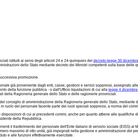
ali istituiti ai sensi degli articoli 24 e 24-quinquies del
decreto-legge 30 dicembre
ministrazioni dello Stato mediante decreto dei Ministri competenti sulla base delle q
 successiva promozione.
onale già proveniente dagli enti, casse, gestioni e servizi soppressi, assegnato alle
to della funzione pubblica - o dall'Ufficio liquidazioni di cui alla
legge 4 dicembre
rali della Ragioneria generale dello Stato e delle ragionerie provinciali.
 consiglio di amministrazione della Ragioneria generale dello Stato, mediante decr
 ruolo del personale facente parte dei ruoli speciali soppressi, a norma del comm
disposizioni di cui ai precedenti commi, anche per quanto attiene alle qualifiche dir
esidente della Repubblica.
rnenti il trasferimento del personale dell'Ente italiano di servizio sociale (EISS) a
umero massimo di otto unità, già impegnati nella gestione e amministrazione del perso
uto e alle funzioni effettivamente esercitate.