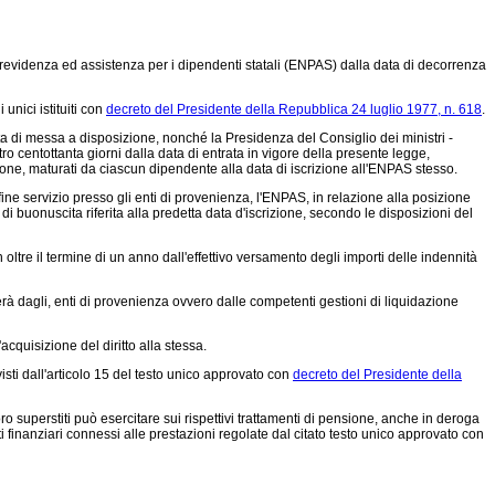
 di previdenza ed assistenza per i dipendenti statali (ENPAS) dalla data di decorrenza
unici istituiti con
decreto del Presidente della Repubblica 24 luglio 1977, n. 618
.
ta di messa a disposizione, nonché la Presidenza del Consiglio dei ministri -
 centottanta giorni dalla data di entrata in vigore della presente legge,
dazione, maturati da ciascun dipendente alla data di iscrizione all'ENPAS stesso.
i fine servizio presso gli enti di provenienza, l'ENPAS, in relazione alla posizione
 di buonuscita riferita alla predetta data d'iscrizione, secondo le disposizioni del
ltre il termine di un anno dall'effettivo versamento degli importi delle indennità
erà dagli, enti di provenienza ovvero dalle competenti gestioni di liquidazione
cquisizione del diritto alla stessa.
visti dall'articolo 15 del testo unico approvato con
decreto del Presidente della
o superstiti può esercitare sui rispettivi trattamenti di pensione, anche in deroga
 finanziari connessi alle prestazioni regolate dal citato testo unico approvato con