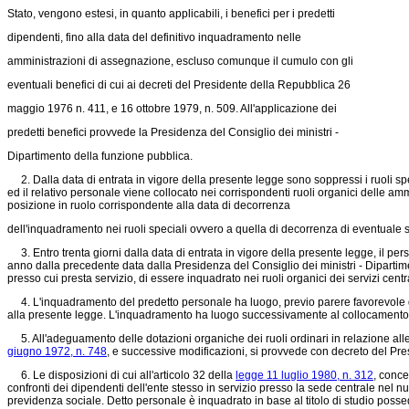
Stato, vengono estesi, in quanto applicabili, i benefici per i predetti
dipendenti, fino alla data del definitivo inquadramento nelle
amministrazioni di assegnazione, escluso comunque il cumulo con gli
eventuali benefici di cui ai decreti del Presidente della Repubblica 26
maggio 1976 n. 411, e 16 ottobre 1979, n. 509. All'applicazione dei
predetti benefici provvede la Presidenza del Consiglio dei ministri -
Dipartimento della funzione pubblica.
2. Dalla data di entrata in vigore della presente legge sono soppressi i ruoli speci
ed il relativo personale viene collocato nei corrispondenti ruoli organici delle am
posizione in ruolo corrispondente alla data di decorrenza
dell'inquadramento nei ruoli speciali ovvero a quella di decorrenza di eventuale
3. Entro trenta giorni dalla data di entrata in vigore della presente legge, il pers
anno dalla precedente data dalla Presidenza del Consiglio dei ministri - Dipartimen
presso cui presta servizio, di essere inquadrato nei ruoli organici dei servizi cent
4. L'inquadramento del predetto personale ha luogo, previo parere favorevole del
alla presente legge. L'inquadramento ha luogo successivamente al collocamento in
5. All'adeguamento delle dotazioni organiche dei ruoli ordinari in relazione alle 
giugno 1972, n. 748
, e successive modificazioni, si provvede con decreto del Pr
6. Le disposizioni di cui all'articolo 32 della
legge 11 luglio 1980, n. 312
, conce
confronti dei dipendenti dell'ente stesso in servizio presso la sede centrale nel n
previdenza sociale. Detto personale è inquadrato in base al titolo di studio possed