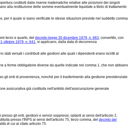
pertura costituiti dalie riserve matematiche relative alle posizioni dei singoli
vedano alla restituzione delle somme eventualmente liquidate a titolo di trattamento
, per il quale si siano verificate le stesse situazioni previste nel suddetto comma
mmi terzo e quarto, del
decreto-legge 30 dicembre 1979, n. 663
, convertito, con
1 ottobre 1978, n. 641
, si applicano, dalla data di decorrenza
tati versati i contributi alle gestioni alle quali i dipendenti erano iscritti al
izione a forme obbligatorie diverse da quelle indicate nel comma 1, che non abbiano
esso gli enti di provenienza, nonché per il trasferimento alla gestione previdenziale
one assicurativa già costituita nell'ambito dell'assicurazione generale
i presso gli enti, gestioni e servizi soppressi, optanti ai sensi dell'articolo 2,
stituita presso l'INPS ai sensi dell'articolo 75, terzo comma, del
decreto del
tà di cui al citato articolo 75.