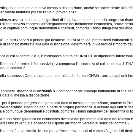
scritto, dalla data della relativa messa a disposizione, anche se antecedente alla effett
 anzianità maturata presso l'ente di provenienza.
enienza ovvero le competenti gestioni di liquidazione, per il periodo pregresso risp
nti di fine servizio connessi all'adeguamento del trattamento economico, provvederan
zio in capitale comunque denominati e costituiti, compresi i fondi integrativi dell'in
tutti i servizi o periodi già riconosciuti utili ai fini dei preesistenti trattamenti di 
di servizio maturata alla data di iscrizione, determinerà in via teorica l'importo dell
a di cui ai commi 2 e 3, è corrisposta a cura dell'INADEL ai dipendenti interessati n
ll'indennità premio di fine servizio, ivi compresa l'eccedenza di cui al comma 4, l'I
cedente comma 2.
lla soppressa Opera nazionale maternità ed infanzia (ONMI) transitati agli enti loca
 3 compete l'indennità di anzianità o il corrispondente analogo trattamento di fine ser
la data di messa a disposizione.
, per il periodo pregresso rispetto alla data di messa a disposizione, nonché la Pres
vvederanno, ciascuno per la parte di propria pertinenza, a versare agli enti di dest
pitale comunque denominati e costituiti, compresi i fondi integrativi dell'indennità d
la posizione giuridica ed economica rivestita dal personale alla data del relativo tr
eressato l'eventuale eccedenza rispetto all'importo versato ai sensi del comma 2.
l'indennità di anzianità, ivi compresa l'eccedenza di cui al comma 3, gli enti di de