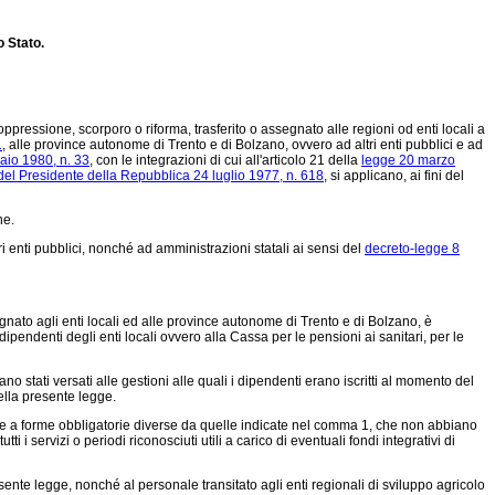
o Stato.
ppressione, scorporo o riforma, trasferito o assegnato alle regioni od enti locali a
1
, alle province autonome di Trento e di Bolzano, ovvero ad altri enti pubblici e ad
aio 1980, n. 33
, con le integrazioni di cui all'articolo 21 della
legge 20 marzo
del Presidente della Repubblica 24 luglio 1977, n. 618
, si applicano, ai fini del
ne.
ri enti pubblici, nonché ad amministrazioni statali ai sensi del
decreto-legge 8
segnato agli enti locali ed alle province autonome di Trento e di Bolzano, è
ipendenti degli enti locali ovvero alla Cassa per le pensioni ai sanitari, per le
ano stati versati alle gestioni alle quali i dipendenti erano iscritti al momento del
ella presente legge.
zione a forme obbligatorie diverse da quelle indicate nel comma 1, che non abbiano
ti i servizi o periodi riconosciuti utili a carico di eventuali fondi integrativi di
ente legge, nonché al personale transitato agli enti regionali di sviluppo agricolo