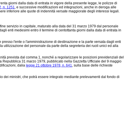
trenta giorni dalla data di entrata in vigore della presente legge, le polizze di
2, n. 1251
, e successive modificazioni ed integrazioni, anche in deroga alle
re inferiore alle quote di indennità versate maggiorate degli interessi legali.
i fine servizio in capitale, maturato alla data del 31 marzo 1979 dal personale
 dagli enti medesimi entro il termine di centottanta giorni dalla data di entrata in
 presso l'ente o l'amministrazione di destinazione e la parte versata dagli enti
 utilizzazione del personale da parte della segreteria dei ruoli unici ed alla
nità prevista dal comma 1, nonché a regolarizzare le posizioni previdenziali del
ella Repubblica 31 marzo 1979, pubblicato nella Gazzetta Ufficiale del 9 maggio
dificazioni, dalia
legge 21 ottobre 1978, n. 641
, sulla base delle richieste
io dei ministri, che potrà essere integrato mediante prelevamenti dal fondo di