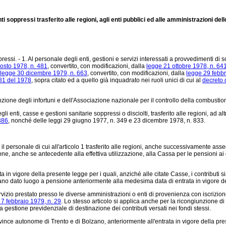
 soppressi trasferito alle regioni, agli enti pubblici ed alle amministrazioni dell
si. - 1. Al personale degli enti, gestioni e servizi interessati a provvedimenti di so
osto 1978, n. 481
, convertito, con modificazioni, dalla
legge 21 ottobre 1978, n. 64
-legge 30 dicembre 1979, n. 663
, convertito, con modificazioni, dalla
legge 29 febbr
81 del 1978
, sopra citato ed a quello già inquadrato nei ruoli unici di cui al
decreto 
ione degli infortuni e dell'Associazione nazionale per il controllo della combustio
enti, casse e gestioni sanitarie soppressi o disciolti, trasferito alle regioni, ad alt
386
, nonché delle leggi 29 giugno 1977, n. 349 e 23 dicembre 1978, n. 833.
za il personale di cui all'articolo 1 trasferito alle regioni, anche successivamente as
ne, anche se antecedente alla effettiva utilizzazione, alla Cassa per le pensioni ai d
a in vigore della presente legge per i quali, anziché alle citate Casse, i contributi si
iano dato luogo a pensione anteriormente alla medesima data di entrata in vigore d
 servizio prestato presso le diverse amministrazioni o enti di provenienza con iscri
 7 febbraio 1979, n. 29
. Lo stesso articolo si applica anche per la ricongiunzione di tut
a gestione previdenziale di destinazione dei contributi versati nei fondi stessi.
nce autonome di Trento e di Bolzano, anteriormente all'entrata in vigore della pres