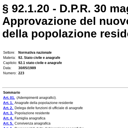
§ 92.1.20 - D.P.R. 30 ma
Approvazione del nuov
della popolazione resi
Settore:
Normativa nazionale
Materia:
92. Stato civile e anagrafe
Capitolo:
92.1 stato civile e anagrafe
Data:
30/05/1989
Numero:
223
Sommario
Art. 01.
(Adempimenti anagrafici).
Art. 1.
Anagrafe della popolazione residente
Art. 2.
Delega delle funzioni di ufficiale di anagrafe
Art. 3.
Popolazione residente
Art. 4.
Famiglia anagrafica
Art. 5.
Convivenza anagrafica