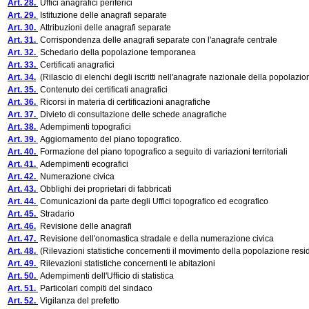
Art. 28.
Uffici anagrafici periferici
Art. 29.
Istituzione delle anagrafi separate
Art. 30.
Attribuzioni delle anagrafi separate
Art. 31.
Corrispondenza delle anagrafi separate con l'anagrafe centrale
Art. 32.
Schedario della popolazione temporanea
Art. 33.
Certificati anagrafici
Art. 34.
(Rilascio di elenchi degli iscritti nell'anagrafe nazionale della popolazione 
Art. 35.
Contenuto dei certificati anagrafici
Art. 36.
Ricorsi in materia di certificazioni anagrafiche
Art. 37.
Divieto di consultazione delle schede anagrafiche
Art. 38.
Adempimenti topografici
Art. 39.
Aggiornamento del piano topografico.
Art. 40.
Formazione del piano topografico a seguito di variazioni territoriali
Art. 41.
Adempimenti ecografici
Art. 42.
Numerazione civica
Art. 43.
Obblighi dei proprietari di fabbricati
Art. 44.
Comunicazioni da parte degli Uffici topografico ed ecografico
Art. 45.
Stradario
Art. 46.
Revisione delle anagrafi
Art. 47.
Revisione dell'onomastica stradale e della numerazione civica
Art. 48.
(Rilevazioni statistiche concernenti il movimento della popolazione resi
Art. 49.
Rilevazioni statistiche concernenti le abitazioni
Art. 50.
Adempimenti dell'Ufficio di statistica
Art. 51.
Particolari compiti del sindaco
Art. 52.
Vigilanza del prefetto