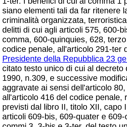
1-ter. I benefici di cui al comma 
siano elementi tali da far ritenere 
criminalità organizzata, terroristica
delitti di cui agli articoli 575, 60
comma, 600-quinquies, 628, terz
codice penale, all'articolo 291-ter d
Presidente della Repubblica 23 ge
citato testo unico di cui al decret
1990, n.309, e successive modifica
aggravate ai sensi dell'articolo 8
all'articolo 416 del codice penale, 
previsti dal libro II, titolo XII, cap
articoli 609-bis, 609-quater e 609-o
commi 3, 3-bis e 3-ter, del testo u