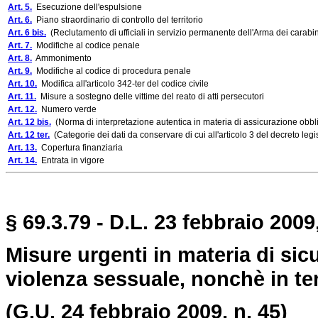
Art. 5.
Esecuzione dell'espulsione
Art. 6.
Piano straordinario di controllo del territorio
Art. 6 bis.
(Reclutamento di ufficiali in servizio permanente dell'Arma dei carabini
Art. 7.
Modifiche al codice penale
Art. 8.
Ammonimento
Art. 9.
Modifiche al codice di procedura penale
Art. 10.
Modifica all'articolo 342-ter del codice civile
Art. 11.
Misure a sostegno delle vittime del reato di atti persecutori
Art. 12.
Numero verde
Art. 12 bis.
(Norma di interpretazione autentica in materia di assicurazione obbligat
Art. 12 ter.
(Categorie dei dati da conservare di cui all'articolo 3 del decreto leg
Art. 13.
Copertura finanziaria
Art. 14.
Entrata in vigore
§ 69.3.79 - D.L. 23 febbraio 2009
Misure urgenti in materia di sic
violenza sessuale, nonchè in tem
(G.U. 24 febbraio 2009, n. 45)