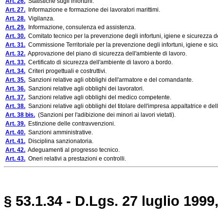
Art. 26.
Statistiche sugli infortuni.
Art. 27.
Informazione e formazione dei lavoratori marittimi.
Art. 28.
Vigilanza.
Art. 29.
Informazione, consulenza ed assistenza.
Art. 30.
Comitato tecnico per la prevenzione degli infortuni, igiene e sicurezza d
Art. 31.
Commissione Territoriale per la prevenzione degli infortuni, igiene e sic
Art. 32.
Approvazione del piano di sicurezza dell'ambiente di lavoro.
Art. 33.
Certificato di sicurezza dell'ambiente di lavoro a bordo.
Art. 34.
Criteri progettuali e costruttivi.
Art. 35.
Sanzioni relative agli obblighi dell'armatore e del comandante.
Art. 36.
Sanzioni relative agli obblighi dei lavoratori.
Art. 37.
Sanzioni relative agli obblighi del medico competente.
Art. 38.
Sanzioni relative agli obblighi del titolare dell'impresa appaltatrice e del
Art. 38 bis.
(Sanzioni per l'adibizione dei minori ai lavori vietati).
Art. 39.
Estinzione delle contravvenzioni.
Art. 40.
Sanzioni amministrative.
Art. 41.
Disciplina sanzionatoria.
Art. 42.
Adeguamenti al progresso tecnico.
Art. 43.
Oneri relativi a prestazioni e controlli.
§ 53.1.34 - D.Lgs. 27 luglio 1999,