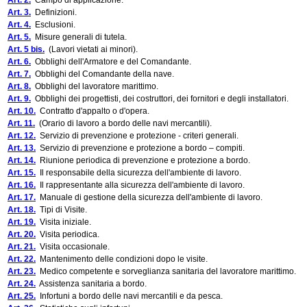
Art. 2.
Campo di applicazione.
Art. 3.
Definizioni.
Art. 4.
Esclusioni.
Art. 5.
Misure generali di tutela.
Art. 5 bis.
(Lavori vietati ai minori).
Art. 6.
Obblighi dell'Armatore e del Comandante.
Art. 7.
Obblighi del Comandante della nave.
Art. 8.
Obblighi del lavoratore marittimo.
Art. 9.
Obblighi dei progettisti, dei costruttori, dei fornitori e degli installatori.
Art. 10.
Contratto d'appalto o d'opera.
Art. 11.
(Orario di lavoro a bordo delle navi mercantili).
Art. 12.
Servizio di prevenzione e protezione - criteri generali.
Art. 13.
Servizio di prevenzione e protezione a bordo – compiti.
Art. 14.
Riunione periodica di prevenzione e protezione a bordo.
Art. 15.
Il responsabile della sicurezza dell'ambiente di lavoro.
Art. 16.
Il rappresentante alla sicurezza dell'ambiente di lavoro.
Art. 17.
Manuale di gestione della sicurezza dell'ambiente di lavoro.
Art. 18.
Tipi di Visite.
Art. 19.
Visita iniziale.
Art. 20.
Visita periodica.
Art. 21.
Visita occasionale.
Art. 22.
Mantenimento delle condizioni dopo le visite.
Art. 23.
Medico competente e sorveglianza sanitaria del lavoratore marittimo.
Art. 24.
Assistenza sanitaria a bordo.
Art. 25.
Infortuni a bordo delle navi mercantili e da pesca.