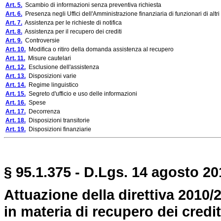
Art. 5.
Scambio di informazioni senza preventiva richiesta
Art. 6.
Presenza negli Uffici dell'Amministrazione finanziaria di funzionari di altri
Art. 7.
Assistenza per le richieste di notifica
Art. 8.
Assistenza per il recupero dei crediti
Art. 9.
Controversie
Art. 10.
Modifica o ritiro della domanda assistenza al recupero
Art. 11.
Misure cautelari
Art. 12.
Esclusione dell'assistenza
Art. 13.
Disposizioni varie
Art. 14.
Regime linguistico
Art. 15.
Segreto d'ufficio e uso delle informazioni
Art. 16.
Spese
Art. 17.
Decorrenza
Art. 18.
Disposizioni transitorie
Art. 19.
Disposizioni finanziarie
§ 95.1.375 - D.Lgs. 14 agosto 20
Attuazione della direttiva 2010/2
in materia di recupero dei credit