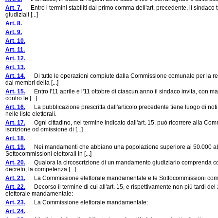
Art. 7.
Entro i termini stabiliti dal primo comma dell'art. precedente, il sindaco tra
giudiziali [...]
Art. 8.
Art. 9.
Art. 10.
Art. 11.
Art. 12.
Art. 13.
Art. 14.
Di tutte le operazioni compiute dalla Commissione comunale per la revisione
dai membri della [...]
Art. 15.
Entro l'11 aprile e l'11 ottobre di ciascun anno il sindaco invita, con man
contro le [...]
Art. 16.
La pubblicazione prescritta dall'articolo precedente tiene luogo di noti
nelle liste elettorali.
Art. 17.
Ogni cittadino, nel termine indicato dall'art. 15, può ricorrere alla Com
iscrizione od omissione di [...]
Art. 18.
Art. 19.
Nei mandamenti che abbiano una popolazione superiore ai 50.000 abita
Sottocommissioni elettorali in [...]
Art. 20.
Qualora la circoscrizione di un mandamento giudiziario comprenda comun
decreto, la competenza [...]
Art. 21.
La Commissione elettorale mandamentale e le Sottocommissioni compion
Art. 22.
Decorso il termine di cui all'art. 15, e rispettivamente non più tardi del
elettorale mandamentale:
Art. 23.
La Commissione elettorale mandamentale:
Art. 24.