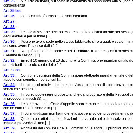
Art. 25.
Alle liste elettorali, rettificate in conformità dei precedenti articoli, no
conseguenza
Art. 25 bis.
Art. 26.
Ogni comune è diviso in sezioni elettorali.
Art. 27.
Art. 28.
Art. 29.
Le liste di sezione devono essere compilate distintamente per sesso, in 
degli elettori e per le firme [...]
Art. 30.
Possono avere sede nello stesso fabbricato sino a quattro sezioni; ma l
possono avere l'accesso dalla [...]
Art. 31.
Non più tardi dell'11 aprile e dell'11 ottobre, il sindaco, con il medesimo 
Comune in sezioni, [...]
Art. 32.
Entro il 10 giugno e il 10 dicembre la Commissione mandamentale decide 
preesistenti, tenendo conto delle [...]
Art. 32 bis.
Art. 33.
Contro le decisioni della Commissione elettorale mandamentale o delle 
appello con semplice ricorso, sul [...]
Art. 34.
Il ricorso coi relativi documenti dev'essere, a pena di decadenza, deposit
senza che occorra [...]
Art. 35.
Il ricorso può essere proposto anche dal procuratore della Repubblica pr
ai precedenti articoli 33 [...]
Art. 36.
Le sentenze della Corte d'appello sono comunicate immediatamente dall
che ne cura l'esecuzione e la [...]
Art. 37.
I ricorsi giudiziari non hanno effetto sospensivo dei provvedimenti o del
Art. 38.
Qualora per effetto di modificazioni intervenute nelle circoscrizioni co
tenuto a provvedervi, non [...]
Art. 39.
A richiesta dei comuni e delle Commissioni elettorali, i pubblici uffici dev