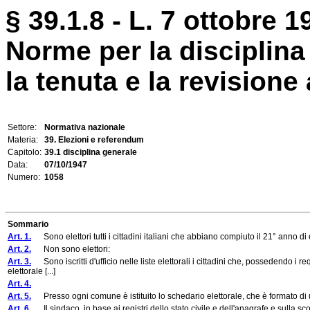
§ 39.1.8 - L. 7 ottobre 1
Norme per la disciplina 
la tenuta e la revisione 
Settore:
Normativa nazionale
Materia:
39. Elezioni e referendum
Capitolo:
39.1 disciplina generale
Data:
07/10/1947
Numero:
1058
Sommario
Art. 1.
Sono elettori tutti i cittadini italiani che abbiano compiuto il 21° anno di e
Art. 2.
Non sono elettori:
Art. 3.
Sono iscritti d'ufficio nelle liste elettorali i cittadini che, possedendo i r
elettorale [...]
Art. 4.
Art. 5.
Presso ogni comune è istituito lo schedario elettorale, che è formato di u
Art. 6.
Il sindaco, in base ai registri dello stato civile e dell'anagrafe e sulla sc