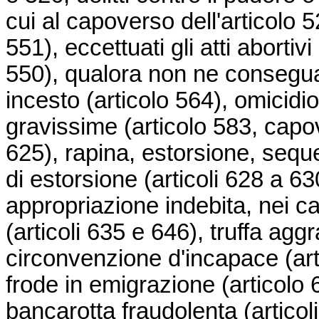
cui al capoverso dell'articolo 52
551), eccettuati gli atti abortiv
550), qualora non ne consegua
incesto (articolo 564), omicidio
gravissime (articolo 583, capov
625), rapina, estorsione, sequ
di estorsione (articoli 628 a 
appropriazione indebita, nei cas
(articoli 635 e 646), truffa agg
circonvenzione d'incapace (arti
frode in emigrazione (articolo 6
bancarotta fraudolenta (articol