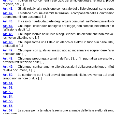
Art. 40.
Tutti gli atti concernenti l'esercizio del diritto elettorale, relativi al pro
registro, dal [...]
Art. 41.
Gli atti relativi alla revisione semestrale delle liste elettorali sono sem
Art. 42.
Il sindaco o chi ne esercita le funzioni, i componenti delle Commissioni e
adempimenti loro assegnati [...]
Art. 43.
In caso di ritardo, da parte degli organi comunali, nell'adempimento dei 
Art. 44.
Chiunque, essendovi obbligato per legge, non compie, nei termini e modi pr
l'affissione degli [...]
Art. 45.
Chiunque iscrive nelle liste o negli elenchi un elettore che non aveva il
iscrive un cittadino che [...]
Art. 46.
Chiunque forma una lista o un elenco di elettori in tutto o in parte falsi, ov
elettorali, è [...]
Art. 47.
Chiunque, con qualsiasi mezzo atto ad ingannare o sorprendere l'altrui b
effettuata una [...]
Art. 48.
Chiunque proponga, a termini dell'art. 33, un'impugnativa avverso le d
erronea rettificazione delle [...]
Art. 49.
Chiunque, contrariamente alle disposizioni della presente legge, rifiuta d
relativi documenti, è [...]
Art. 50.
Le condanne per i reati previsti dal presente titolo, ove venga dal giudic
tempo non minore di due [...]
Art. 51.
Art. 52.
Art. 53.
Art. 54.
Art. 55.
Art. 56.
Art. 57.
Le spese per la tenuta e la revisione annuale delle liste elettorali son