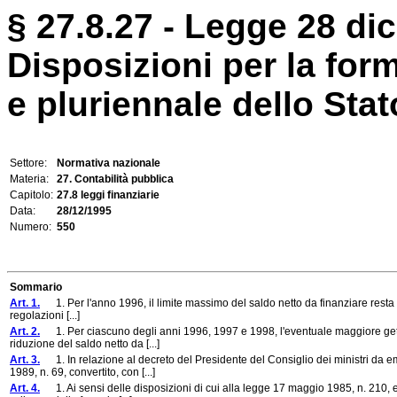
§ 27.8.27 - Legge 28 di
Disposizioni per la for
e pluriennale dello Stat
Settore:
Normativa nazionale
Materia:
27. Contabilità pubblica
Capitolo:
27.8 leggi finanziarie
Data:
28/12/1995
Numero:
550
Sommario
Art. 1.
1. Per l'anno 1996, il limite massimo del saldo netto da finanziare resta de
regolazioni [...]
Art. 2.
1. Per ciascuno degli anni 1996, 1997 e 1998, l'eventuale maggiore gettito 
riduzione del saldo netto da [...]
Art. 3.
1. In relazione al decreto del Presidente del Consiglio dei ministri da e
1989, n. 69, convertito, con [...]
Art. 4.
1. Ai sensi delle disposizioni di cui alla legge 17 maggio 1985, n. 210, e 