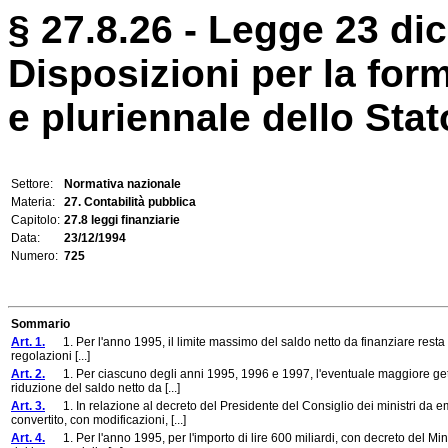
§ 27.8.26 - Legge 23 di
Disposizioni per la for
e pluriennale dello Stat
Settore:
Normativa nazionale
Materia:
27. Contabilità pubblica
Capitolo:
27.8 leggi finanziarie
Data:
23/12/1994
Numero:
725
Sommario
Art. 1.
1. Per l'anno 1995, il limite massimo del saldo netto da finanziare resta de
regolazioni [...]
Art. 2.
1. Per ciascuno degli anni 1995, 1996 e 1997, l'eventuale maggiore gettito 
riduzione del saldo netto da [...]
Art. 3.
1. In relazione al decreto del Presidente del Consiglio dei ministri da e
convertito, con modificazioni, [...]
Art. 4.
1. Per l'anno 1995, per l'importo di lire 600 miliardi, con decreto del Mini