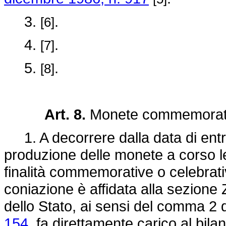
3.
.
[6]
4.
.
[7]
5.
.
[8]
Art. 8.
Monete commemorativ
1. A decorrere dalla data di entra
produzione delle monete a corso le
finalità commemorative o celebrative
coniazione è affidata alla sezione 
dello Stato, ai sensi del comma 2 de
154,
fa direttamente carico al bilan