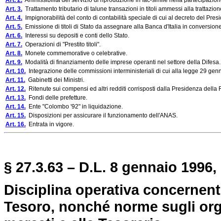
Art. 2.
Ammissibilità del servizio di riproduzione in fac-simile nella partecipazione a
Art. 3.
Trattamento tributario di talune transazioni in titoli ammessi alla trattazio
Art. 4.
Impignorabilità del conto di contabilità speciale di cui al decreto del Pre
Art. 5.
Emissione di titoli di Stato da assegnare alla Banca d'Italia in conversione 
Art. 6.
Interessi su depositi e conti dello Stato.
Art. 7.
Operazioni di "Prestito titoli".
Art. 8.
Monete commemorative o celebrative.
Art. 9.
Modalità di finanziamento delle imprese operanti nel settore della Difesa.
Art. 10.
Integrazione delle commissioni interministeriali di cui alla legge 29 gen
Art. 11.
Gabinetti dei Ministri.
Art. 12.
Ritenute sui compensi ed altri redditi corrisposti dalla Presidenza della
Art. 13.
Fondi delle prefetture.
Art. 14.
Ente "Colombo '92" in liquidazione.
Art. 15.
Disposizioni per assicurare il funzionamento dell'ANAS.
Art. 16.
Entrata in vigore.
§ 27.3.63 – D.L. 8 gennaio 1996, 
Disciplina operativa concernent
Tesoro, nonché norme sugli orga