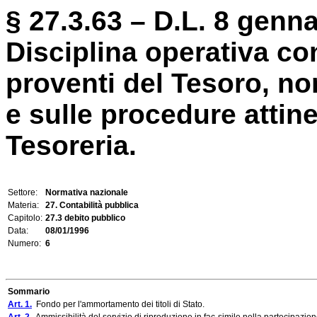
§ 27.3.63 – D.L. 8 genna
Disciplina operativa co
proventi del Tesoro, n
e sulle procedure attine
Tesoreria.
Settore:
Normativa nazionale
Materia:
27. Contabilità pubblica
Capitolo:
27.3 debito pubblico
Data:
08/01/1996
Numero:
6
Sommario
Art. 1.
Fondo per l'ammortamento dei titoli di Stato.