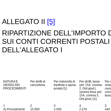
ALLEGATO II
[5]
RIPARTIZIONE DELL'IMPORTO
SUI CONTI CORRENTI POSTALI 
DELL'ALLEGATO I
NATURA E
Per diritti di
Per indennità di
Per diritti, tasse
Per d
GRADO DEI
cancelleria
trasferta e spese
(art. 154, comma
chia
PROCEDIMENTI
postali [1]
2, Ord.giud.)
caus
somma fissa (art.
cron
154, comma 5,
tass
Ord.giud.) [1]
1
2
3
4
5
A) Procedimenti
15.800
2.500
2.270
440