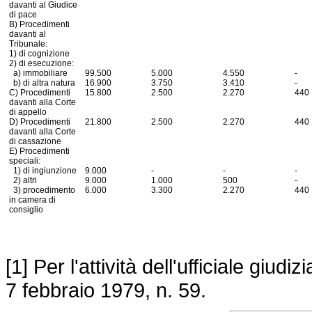
davanti al Giudice
di pace
B) Procedimenti
davanti al
Tribunale:
1) di cognizione
2) di esecuzione:
a) immobiliare
99.500
5.000
4.550
-
b) di altra natura
16.900
3.750
3.410
-
C) Procedimenti
15.800
2.500
2.270
440
davanti alla Corte
di appello
D) Procedimenti
21.800
2.500
2.270
440
davanti alla Corte
di cassazione
E) Procedimenti
speciali:
1) di ingiunzione
9.000
-
-
-
2) altri
9.000
1.000
500
-
3) procedimento
6.000
3.300
2.270
440
in camera di
consiglio
[1] Per l'attività dell'ufficiale giudi
7 febbraio 1979, n. 59
.