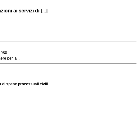
ni ai servizi di [...]
 1980
e per la [...]
 di spese processuali civili.