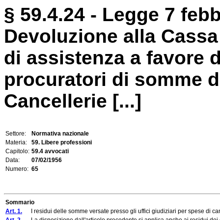
§ 59.4.24 - Legge 7 febb
Devoluzione alla Cassa
di assistenza a favore d
procuratori di somme d
Cancellerie [...]
Settore:
Normativa nazionale
Materia:
59. Libere professioni
Capitolo:
59.4 avvocati
Data:
07/02/1956
Numero:
65
Sommario
Art. 1.
I residui delle somme versate presso gli uffici giudiziari per spese di cancelle