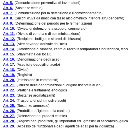
Art. 5.
(Comunicazione preventiva di lavorazioni)
Art. 6.
(Sostanze vietate)
Art. 7.
(Comunicazione per la detenzione e il confezionamento)
Art. 8.
(Succhi d'uva da mosti con tasso alcolometrico inferiore all'8 per cento)
Art. 9.
(Determinazione del periodo per le fermentazioni)
Art. 10.
(Divieto di detenzione a scopo di commercio)
Art. 11.
(Divieto di vendita e di somministrazione)
Art. 12.
(Recipienti, bottiglie e sistemi di chiusura)
Art. 13.
(Altre bevande derivate dall'uva)
Art. 14.
(Detenzione di vinacce, centri di raccolta temporanei fuori fabbrica, fecc
Art. 15.
(Planimetria dei locali)
Art. 16.
(Denominazione degli aceti)
Art. 17.
(Acetifici e depositi di aceto)
Art. 18.
(Divieti)
Art. 19.
(Registro)
Art. 20.
(Immissione in commercio)
Art. 21.
(Utilizzo delle denominazioni di origine riservate ai vini)
Art. 22.
(Pratiche e trattamenti enologici)
Art. 23.
(Sostanze aromatizzanti)
Art. 24.
(Trasporto di sidri, mosti e aceti)
Art. 25.
(Sostanze ammesse)
Art. 26.
(Prodotti per l'igiene della cantina)
Art. 27.
(Detenzione dei prodotti chimici)
Art. 28.
(Registri per i produttori, gli importatori ed i grossisti di saccarosio, gluc
Art. 29.
(Accesso dei funzionari e degli agenti delegati per la vigilanza)