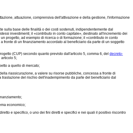
ettazione, attuazione, comprensiva dell'attivazione e della gestione, l'informazione
 sulla base delle finalità o dei costi sostenuti, indipendentemente dal
stessi investimenti; il «contributo in conto capitale», destinato all'incremento dei
i un progetto, ad esempio di ricerca o di formazione; il «contributo in conto
o a fronte di un finanziamento accordato al beneficiario da parte di un soggetto
 progetto (CUP) secondo quanto previsto dall'articolo 5, comma 6, del
decreto-
articolo 5;
etto a quello di mercato;
lla riassicurazione, a valere su risorse pubbliche, concessa a fronte di
a traslazione del rischio dell'inadempimento da parte del beneficiario dal
finanziamento;
stema economico;
o e specifico, o uno dei fini diretti e specifici e nei quali il positivo riscontro