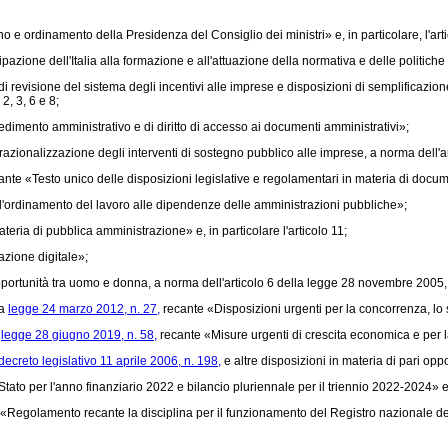
no e ordinamento della Presidenza del Consiglio dei ministri» e, in particolare, l'art
zione dell'Italia alla formazione e all'attuazione della normativa e delle politiche 
revisione del sistema degli incentivi alle imprese e disposizioni di semplificazion
2, 3, 6 e 8;
imento amministrativo e di diritto di accesso ai documenti amministrativi»;
azionalizzazione degli interventi di sostegno pubblico alle imprese, a norma dell'ar
nte «Testo unico delle disposizioni legislative e regolamentari in materia di docu
'ordinamento del lavoro alle dipendenze delle amministrazioni pubbliche»;
eria di pubblica amministrazione» e, in particolare l'articolo 11;
zione digitale»;
portunità tra uomo e donna, a norma dell'articolo 6 della
legge 28 novembre 2005,
la
legge 24 marzo 2012, n. 27,
recante «Disposizioni urgenti per la concorrenza, lo svi
a
legge 28 giugno 2019, n. 58,
recante «Misure urgenti di crescita economica e per la ri
decreto legislativo 11 aprile 2006, n. 198,
e altre disposizioni in materia di pari oppo
tato per l'anno finanziario 2022 e bilancio pluriennale per il triennio 2022-2024» e,
egolamento recante la disciplina per il funzionamento del Registro nazionale degli 