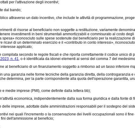
ati per l'attivazione degli incentivi;
ite dal bando;
ubblico attraverso un dato incentivo, che include le attività di programmazione, prog
enti di risorse al beneficiario non soggette a restituzione, variamente denominate
ostenere investimenti in beni strumentali ammortizzabili e commisurato al costo degli 
 alla spesa» riconosciuto sulle spese sostenute dal beneficiario per la realizzazione d
e ricavi di un determinato esercizio e il «contributo in conto interessi», riconosciut
di interesse applicato;
 compilata secondo le regole fiscali e che riporta correttamente il codice unico di
 2023, n. 41,
o è identificata da idonei elementi ai sensi del comma 7 del medesimo 
al beneficiario di un finanziamento soggetto a rimborso ad un tasso inferiore risp
una garanzia nelle forme tecniche della garanzia diretta, della controgaranzia e de
, che determina, per la parte corrispondente alla quota dell'operazione garantita, un
e medie imprese (PMI), come definite dalla lettera bb);
n'attività economica, indipendentemente dalla sua forma giuridica e dalla fonte di 
 delle imprese, adottate dalle amministrazioni responsabili per il sostegno del si
 nei quali l'incremento o la conservazione dei livelli occupazionali sono il fine dirett
fini dell'ammissione al beneficio;
;