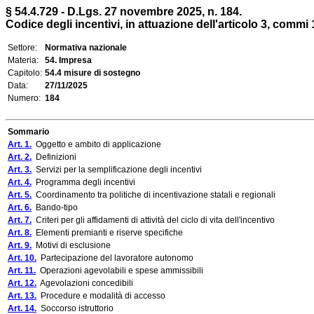
§ 54.4.729 - D.Lgs. 27 novembre 2025, n. 184.
Codice degli incentivi, in attuazione dell'articolo 3, commi 1
Settore:
Normativa nazionale
Materia:
54. Impresa
Capitolo:
54.4 misure di sostegno
Data:
27/11/2025
Numero:
184
Sommario
Art. 1.
Oggetto e ambito di applicazione
Art. 2.
Definizioni
Art. 3.
Servizi per la semplificazione degli incentivi
Art. 4.
Programma degli incentivi
Art. 5.
Coordinamento tra politiche di incentivazione statali e regionali
Art. 6.
Bando-tipo
Art. 7.
Criteri per gli affidamenti di attività del ciclo di vita dell'incentivo
Art. 8.
Elementi premianti e riserve specifiche
Art. 9.
Motivi di esclusione
Art. 10.
Partecipazione del lavoratore autonomo
Art. 11.
Operazioni agevolabili e spese ammissibili
Art. 12.
Agevolazioni concedibili
Art. 13.
Procedure e modalità di accesso
Art. 14.
Soccorso istruttorio