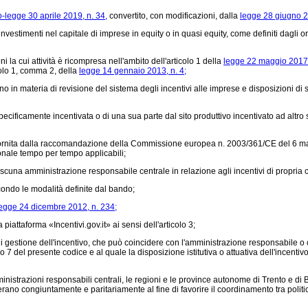
-legge 30 aprile 2019, n. 34,
convertito, con modificazioni, dalla
legge 28 giugno 2
nvestimenti nel capitale di imprese in equity o in quasi equity, come definiti dagli 
 la cui attività è ricompresa nell'ambito dell'articolo 1 della
legge 22 maggio 2017,
icolo 1, comma 2, della
legge 14 gennaio 2013, n. 4;
 in materia di revisione del sistema degli incentivi alle imprese e disposizioni di 
cificamente incentivata o di una sua parte dal sito produttivo incentivato ad altro s
rnita dalla raccomandazione della Commissione europea n. 2003/361/CE del 6 magg
onale tempo per tempo applicabili;
a amministrazione responsabile centrale in relazione agli incentivi di propria co
ondo le modalità definite dal bando;
egge 24 dicembre 2012, n. 234;
 piattaforma «Incentivi.gov.it» ai sensi dell'articolo 3;
 di gestione dell'incentivo, che può coincidere con l'amministrazione responsabile 
lo 7 del presente codice e al quale la disposizione istitutiva o attuativa dell'incenti
istrazioni responsabili centrali, le regioni e le province autonome di Trento e di B
ano congiuntamente e paritariamente al fine di favorire il coordinamento tra politiche