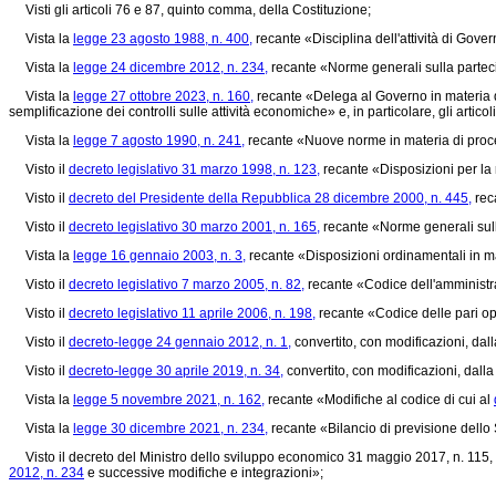
Visti gli articoli 76 e 87, quinto comma, della Costituzione;
Vista la
legge 23 agosto 1988, n. 400,
recante «Disciplina dell'attività di Gover
Vista la
legge 24 dicembre 2012, n. 234,
recante «Norme generali sulla partecipa
Vista la
legge 27 ottobre 2023, n. 160,
recante «Delega al Governo in materia di 
semplificazione dei controlli sulle attività economiche» e, in particolare, gli articoli 
Vista la
legge 7 agosto 1990, n. 241,
recante «Nuove norme in materia di proced
Visto il
decreto legislativo 31 marzo 1998, n. 123,
recante «Disposizioni per la r
Visto il
decreto del Presidente della Repubblica 28 dicembre 2000, n. 445,
reca
Visto il
decreto legislativo 30 marzo 2001, n. 165,
recante «Norme generali sull
Vista la
legge 16 gennaio 2003, n. 3,
recante «Disposizioni ordinamentali in mat
Visto il
decreto legislativo 7 marzo 2005, n. 82,
recante «Codice dell'amministra
Visto il
decreto legislativo 11 aprile 2006, n. 198,
recante «Codice delle pari op
Visto il
decreto-legge 24 gennaio 2012, n. 1,
convertito, con modificazioni, dal
Visto il
decreto-legge 30 aprile 2019, n. 34,
convertito, con modificazioni, dall
Vista la
legge 5 novembre 2021, n. 162,
recante «Modifiche al codice di cui al
Vista la
legge 30 dicembre 2021, n. 234,
recante «Bilancio di previsione dello S
Visto il decreto del Ministro dello sviluppo economico 31 maggio 2017, n. 115, «R
2012, n. 234
e successive modifiche e integrazioni»;