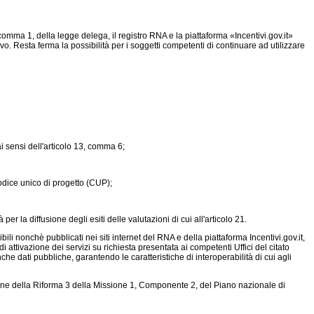
, comma 1, della legge delega, il registro RNA e la piattaforma «Incentivi.gov.it»
ntivo. Resta ferma la possibilità per i soggetti competenti di continuare ad utilizzare
ai sensi dell'articolo 13, comma 6;
codice unico di progetto (CUP);
per la diffusione degli esiti delle valutazioni di cui all'articolo 21.
ili nonchè pubblicati nei siti internet del RNA e della piattaforma Incentivi.gov.it,
i attivazione dei servizi su richiesta presentata ai competenti Uffici del citato
nche dati pubbliche, garantendo le caratteristiche di interoperabilità di cui agli
uazione della Riforma 3 della Missione 1, Componente 2, del Piano nazionale di