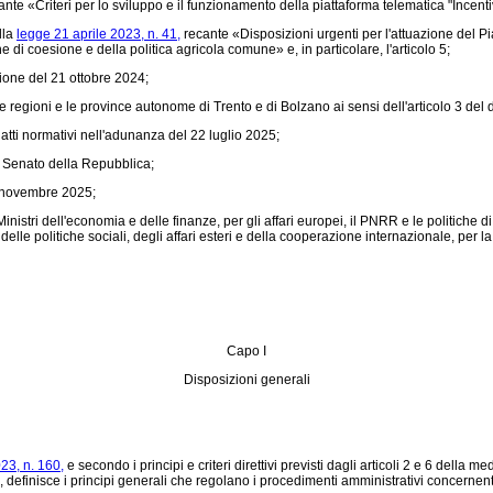
 «Criteri per lo sviluppo e il funzionamento della piattaforma telematica "Incentivi
lla
legge 21 aprile 2023, n. 41,
recante «Disposizioni urgenti per l'attuazione del P
di coesione e della politica agricola comune» e, in particolare, l'articolo 5;
nione del 21 ottobre 2024;
e regioni e le province autonome di Trento e di Bolzano ai sensi dell'articolo 3 del
atti normativi nell'adunanza del 22 luglio 2025;
l Senato della Repubblica;
0 novembre 2025;
istri dell'economia e delle finanze, per gli affari europei, il PNRR e le politiche di 
lle politiche sociali, degli affari esteri e della cooperazione internazionale, per la f
Capo I
Disposizioni generali
23, n. 160,
e secondo i principi e criteri direttivi previsti dagli articoli 2 e 6 della
e, definisce i principi generali che regolano i procedimenti amministrativi concernen