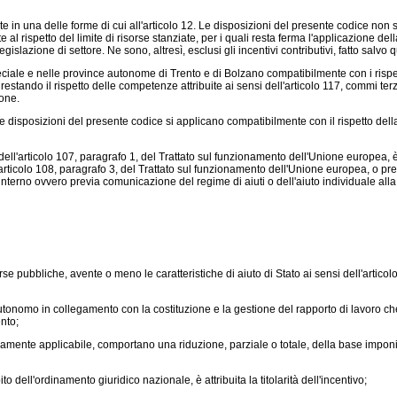
n una delle forme di cui all'articolo 12. Le disposizioni del presente codice non si
itte al rispetto del limite di risorse stanziate, per i quali resta ferma l'applicazione d
legislazione di settore. Ne sono, altresì, esclusi gli incentivi contributivi, fatto sa
ale e nelle province autonome di Trento e di Bolzano compatibilmente con i rispettiv
stando il rispetto delle competenze attribuite ai sensi dell'articolo 117, commi terzo
ione.
disposizioni del presente codice si applicano compatibilmente con il rispetto della 
dell'articolo 107, paragrafo 1, del Trattato sul funzionamento dell'Unione europea, è
 dell'articolo 108, paragrafo 3, del Trattato sul funzionamento dell'Unione europea, o 
interno ovvero previa comunicazione del regime di aiuti o dell'aiuto individuale a
pubbliche, avente o meno le caratteristiche di aiuto di Stato ai sensi dell'articol
utonomo in collegamento con la costituzione e la gestione del rapporto di lavoro c
nto;
amente applicabile, comportano una riduzione, parziale o totale, della base imponi
dell'ordinamento giuridico nazionale, è attribuita la titolarità dell'incentivo;