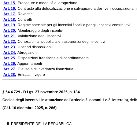
Art. 15.
Procedure e modalità di erogazione
Art. 16.
Contrasto alla delocalizzazione e salvaguardia dei livelli occupazionali n
Art. 17.
Revoche
Art. 18.
Controlli
Art. 19.
Regime speciale per gli incentivi fiscali e per gli incentivi contributivi
Art. 20.
Monitoraggio degli incentivi
Art. 21.
Valutazione degli incentivi
Art. 22.
Conoscibilità, pubblicità e trasparenza degli incentivi
Art. 23.
Ulteriori disposizioni
Art. 24.
Abrogazioni
Art. 25.
Disposizioni transitorie e di coordinamento
Art. 26.
Aggiornamenti
Art. 27.
Clausola di invarianza finanziaria
Art. 28.
Entrata in vigore
§ 54.4.729 - D.Lgs. 27 novembre 2025, n. 184.
Codice degli incentivi, in attuazione dell'articolo 3, commi 1 e 2, lettera b), del
(G.U. 10 dicembre 2025, n. 286)
IL PRESIDENTE DELLA REPUBBLICA