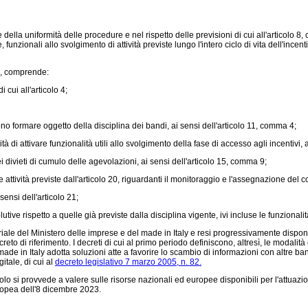
e della uniformità delle procedure e nel rispetto delle previsioni di cui all'articolo 8
 funzionali allo svolgimento di attività previste lungo l'intero ciclo di vita dell'ince
a», comprende:
cui all'articolo 4;
no formare oggetto della disciplina dei bandi, ai sensi dell'articolo 11, comma 4;
à di attivare funzionalità utili allo svolgimento della fase di accesso agli incentivi, 
ei divieti di cumulo delle agevolazioni, ai sensi dell'articolo 15, comma 9;
attività previste dall'articolo 20, riguardanti il monitoraggio e l'assegnazione del 
ensi dell'articolo 21;
ive rispetto a quelle già previste dalla disciplina vigente, ivi incluse le funzionalità 
riale del Ministero delle imprese e del made in Italy e resi progressivamente disponib
to di riferimento. I decreti di cui al primo periodo definiscono, altresì, le modalità d
 made in Italy adotta soluzioni atte a favorire lo scambio di informazioni con altre ba
itale, di cui al
decreto legislativo 7 marzo 2005, n. 82.
rticolo si provvede a valere sulle risorse nazionali ed europee disponibili per l'att
ropea dell'8 dicembre 2023.