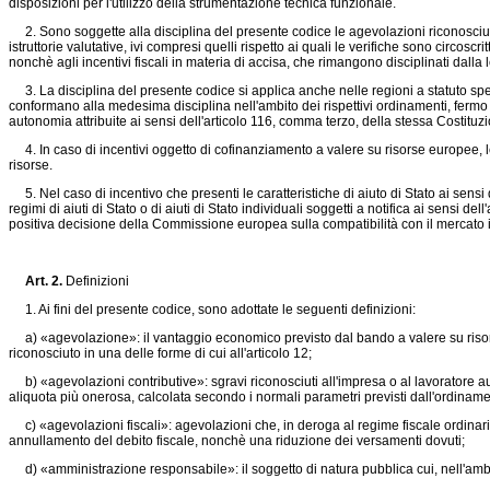
disposizioni per l'utilizzo della strumentazione tecnica funzionale.
2. Sono soggette alla disciplina del presente codice le agevolazioni riconosciute i
istruttorie valutative, ivi compresi quelli rispetto ai quali le verifiche sono circoscr
nonchè agli incentivi fiscali in materia di accisa, che rimangono disciplinati dalla 
3. La disciplina del presente codice si applica anche nelle regioni a statuto speci
conformano alla medesima disciplina nell'ambito dei rispettivi ordinamenti, fermo re
autonomia attribuite ai sensi dell'articolo 116, comma terzo, della stessa Costituz
4. In caso di incentivi oggetto di cofinanziamento a valere su risorse europee, le 
risorse.
5. Nel caso di incentivo che presenti le caratteristiche di aiuto di Stato ai sensi 
regimi di aiuti di Stato o di aiuti di Stato individuali soggetti a notifica ai sensi
positiva decisione della Commissione europea sulla compatibilità con il mercato 
Art. 2.
Definizioni
1. Ai fini del presente codice, sono adottate le seguenti definizioni:
a) «agevolazione»: il vantaggio economico previsto dal bando a valere su risorse 
riconosciuto in una delle forme di cui all'articolo 12;
b) «agevolazioni contributive»: sgravi riconosciuti all'impresa o al lavoratore a
aliquota più onerosa, calcolata secondo i normali parametri previsti dall'ordiname
c) «agevolazioni fiscali»: agevolazioni che, in deroga al regime fiscale ordinari
annullamento del debito fiscale, nonchè una riduzione dei versamenti dovuti;
d) «amministrazione responsabile»: il soggetto di natura pubblica cui, nell'ambito 