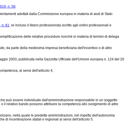
019, n. 58;
orientamenti adottati dalla Commissione europea in materia di aiuti di Stato
 n. 81,
ivi incluso il libero professionista iscritto agli ordini professionali e
semplificazione delle relative procedure nonchè in materia di termini di delega
ito, da parte della medesima impresa beneficiaria dell'incentivo o di altro
io 2003, pubblicata nella Gazzetta Ufficiale dell'Unione europea n. 124 del 20
mpetenza, ai sensi dell'articolo 4;
o che può essere individuato dall'amministrazione responsabile in un soggetto
vo o il relativo bando possono attribuire la competenza allo svolgimento di altre
olzano, nella quale le predette amministrazioni, nel rispetto dell'autonomia
 di incentivazione statali e regionali ai sensi dell'articolo 5.