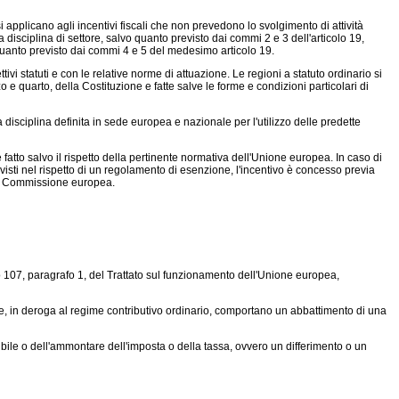
 applicano agli incentivi fiscali che non prevedono lo svolgimento di attività
ella disciplina di settore, salvo quanto previsto dai commi 2 e 3 dell'articolo 19,
lvo quanto previsto dai commi 4 e 5 del medesimo articolo 19.
i statuti e con le relative norme di attuazione. Le regioni a statuto ordinario si
 e quarto, della Costituzione e fatte salve le forme e condizioni particolari di
disciplina definita in sede europea e nazionale per l'utilizzo delle predette
 fatto salvo il rispetto della pertinente normativa dell'Unione europea. In caso di
previsti nel rispetto di un regolamento di esenzione, l'incentivo è concesso previa
lla Commissione europea.
o 107, paragrafo 1, del Trattato sul funzionamento dell'Unione europea,
he, in deroga al regime contributivo ordinario, comportano un abbattimento di una
bile o dell'ammontare dell'imposta o della tassa, ovvero un differimento o un