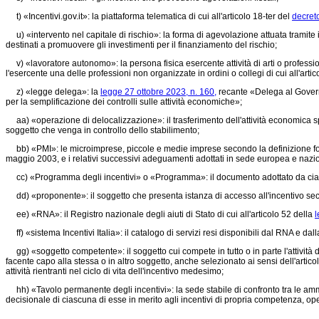
t) «Incentivi.gov.it»: la piattaforma telematica di cui all'articolo 18-ter del
decreto
u) «intervento nel capitale di rischio»: la forma di agevolazione attuata tramite i
destinati a promuovere gli investimenti per il finanziamento del rischio;
v) «lavoratore autonomo»: la persona fisica esercente attività di arti o professioni
l'esercente una delle professioni non organizzate in ordini o collegi di cui all'art
z) «legge delega»: la
legge 27 ottobre 2023, n. 160,
recante «Delega al Governo
per la semplificazione dei controlli sulle attività economiche»;
aa) «operazione di delocalizzazione»: il trasferimento dell'attività economica spe
soggetto che venga in controllo dello stabilimento;
bb) «PMI»: le microimprese, piccole e medie imprese secondo la definizione fo
maggio 2003, e i relativi successivi adeguamenti adottati in sede europea e nazi
cc) «Programma degli incentivi» o «Programma»: il documento adottato da ciascun
dd) «proponente»: il soggetto che presenta istanza di accesso all'incentivo sec
ee) «RNA»: il Registro nazionale degli aiuti di Stato di cui all'articolo 52 della
l
ff) «sistema Incentivi Italia»: il catalogo di servizi resi disponibili dal RNA e dalla
gg) «soggetto competente»: il soggetto cui compete in tutto o in parte l'attività
facente capo alla stessa o in altro soggetto, anche selezionato ai sensi dell'artico
attività rientranti nel ciclo di vita dell'incentivo medesimo;
hh) «Tavolo permanente degli incentivi»: la sede stabile di confronto tra le ammin
decisionale di ciascuna di esse in merito agli incentivi di propria competenza, oper