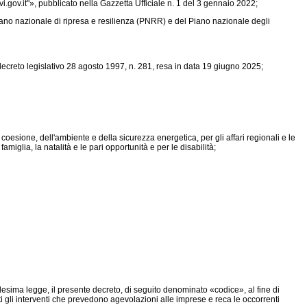
.gov.it"», pubblicato nella Gazzetta Ufficiale n. 1 del 3 gennaio 2022;
iano nazionale di ripresa e resilienza (PNRR) e del Piano nazionale degli
 decreto legislativo 28 agosto 1997, n. 281, resa in data 19 giugno 2025;
coesione, dell'ambiente e della sicurezza energetica, per gli affari regionali e le
amiglia, la natalità e le pari opportunità e per le disabilità;
 medesima legge, il presente decreto, di seguito denominato «codice», al fine di
ti gli interventi che prevedono agevolazioni alle imprese e reca le occorrenti