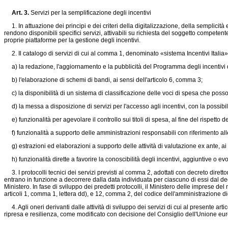
Art. 3.
Servizi per la semplificazione degli incentivi
1. In attuazione dei principi e dei criteri della digitalizzazione, della semplicità 
rendono disponibili specifici servizi, attivabili su richiesta del soggetto competente,
proprie piattaforme per la gestione degli incentivi.
2. Il catalogo di servizi di cui al comma 1, denominato «sistema Incentivi Itali
a) la redazione, l'aggiornamento e la pubblicità del Programma degli incentivi di 
b) l'elaborazione di schemi di bandi, ai sensi dell'articolo 6, comma 3;
c) la disponibilità di un sistema di classificazione delle voci di spesa che posso
d) la messa a disposizione di servizi per l'accesso agli incentivi, con la possibilit
e) funzionalità per agevolare il controllo sui titoli di spesa, al fine del rispetto d
f) funzionalità a supporto delle amministrazioni responsabili con riferimento alle 
g) estrazioni ed elaborazioni a supporto delle attività di valutazione ex ante, ai s
h) funzionalità dirette a favorire la conoscibilità degli incentivi, aggiuntive o evolut
3. I protocolli tecnici dei servizi previsti al comma 2, adottati con decreto diretto
entrano in funzione a decorrere dalla data individuata per ciascuno di essi dal decre
Ministero. In fase di sviluppo dei predetti protocolli, il Ministero delle imprese del
articoli 1, comma 1, lettera dd), e 12, comma 2, del codice dell'amministrazione dig
4. Agli oneri derivanti dalle attività di sviluppo dei servizi di cui al presente a
ripresa e resilienza, come modificato con decisione del Consiglio dell'Unione eu