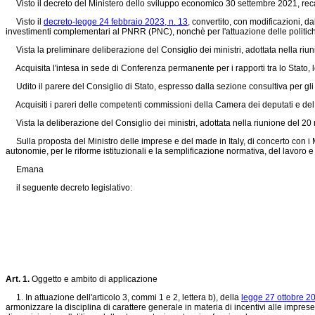
Visto il decreto del Ministero dello sviluppo economico 30 settembre 2021, recante
Visto il
decreto-legge 24 febbraio 2023, n. 13,
convertito, con modificazioni, da
investimenti complementari al PNRR (PNC), nonchè per l'attuazione delle politiche 
Vista la preliminare deliberazione del Consiglio dei ministri, adottata nella riu
Acquisita l'intesa in sede di Conferenza permanente per i rapporti tra lo Stato, l
Udito il parere del Consiglio di Stato, espresso dalla sezione consultiva per gli 
Acquisiti i pareri delle competenti commissioni della Camera dei deputati e de
Vista la deliberazione del Consiglio dei ministri, adottata nella riunione del 2
Sulla proposta del Ministro delle imprese e del made in Italy, di concerto con i Min
autonomie, per le riforme istituzionali e la semplificazione normativa, del lavoro e de
Emana
il seguente decreto legislativo:
Art. 1.
Oggetto e ambito di applicazione
1. In attuazione dell'articolo 3, commi 1 e 2, lettera b), della
legge 27 ottobre 20
armonizzare la disciplina di carattere generale in materia di incentivi alle impres