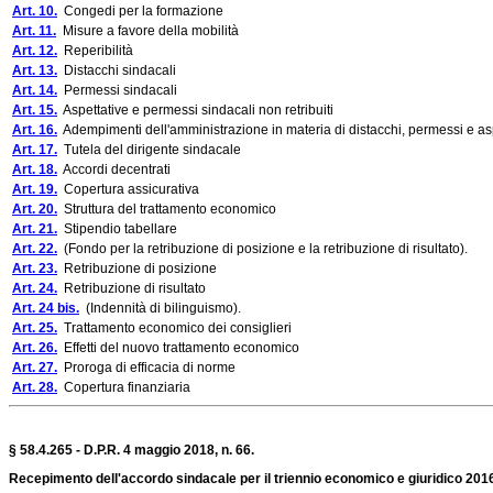
Art. 10.
Congedi per la formazione
Art. 11.
Misure a favore della mobilità
Art. 12.
Reperibilità
Art. 13.
Distacchi sindacali
Art. 14.
Permessi sindacali
Art. 15.
Aspettative e permessi sindacali non retribuiti
Art. 16.
Adempimenti dell'amministrazione in materia di distacchi, permessi e asp
Art. 17.
Tutela del dirigente sindacale
Art. 18.
Accordi decentrati
Art. 19.
Copertura assicurativa
Art. 20.
Struttura del trattamento economico
Art. 21.
Stipendio tabellare
Art. 22.
(Fondo per la retribuzione di posizione e la retribuzione di risultato).
Art. 23.
Retribuzione di posizione
Art. 24.
Retribuzione di risultato
Art. 24 bis.
(Indennità di bilinguismo).
Art. 25.
Trattamento economico dei consiglieri
Art. 26.
Effetti del nuovo trattamento economico
Art. 27.
Proroga di efficacia di norme
Art. 28.
Copertura finanziaria
§ 58.4.265 - D.P.R. 4 maggio 2018, n. 66.
Recepimento dell'accordo sindacale per il triennio economico e giuridico 2016-