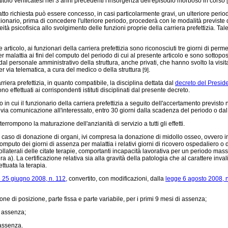
tolo verificatesi nei 3 anni precedenti l'insorgenza dell'episodio morboso in corso
atto richiesta può essere concesso, in casi particolarmente gravi, un ulteriore per
nzionario, prima di concedere l'ulteriore periodo, procederà con le modalità previste
eità psicofisica allo svolgimento delle funzioni proprie della carriera prefettizia. T
articolo, ai funzionari della carriera prefettizia sono riconosciuti tre giorni di perm
 malattia ai fini del computo del periodo di cui al presente articolo e sono sotto
 personale amministrativo della struttura, anche privati, che hanno svolto la visita 
r via telematica, a cura del medico o della struttura
.
[9]
riera prefettizia, in quanto compatibile, la disciplina dettata dal
decreto del Preside
 effettuati ai corrispondenti istituti disciplinati dal presente decreto.
o in cui il funzionario della carriera prefettizia a seguito dell'accertamento previ
revia comunicazione all'interessato, entro 30 giorni dalla scadenza del periodo o dal
rompono la maturazione dell'anzianità di servizio a tutti gli effetti.
 caso di donazione di organi, ivi compresa la donazione di midollo osseo, ovvero in 
to dei giorni di assenza per malattia i relativi giorni di ricovero ospedaliero o di 
llaterali delle citate terapie, comportanti incapacità lavorativa per un periodo massi
tera a). La certificazione relativa sia alla gravità della patologia che al carattere inv
ttuata la terapia.
 25 giugno 2008, n. 112,
convertito, con modificazioni, dalla
legge 6 agosto 2008, n
e di posizione, parte fissa e parte variabile, per i primi 9 mesi di assenza;
i assenza;
 assenza.