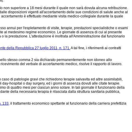
.
[8]
iodo non superiore a 18 mesi durante il quale non sarà dovuta alcuna retribuzione.
 dalle disposizioni vigenti all'accertamento delle sue condizioni di salute anche al
ale accertamento è effettuato mediante visita medico-collegiale durante la quale
esso annui per l'espletamento di visite, terapie, prestazioni specialistiche o esami
poste al medesimo regime economico. Le giornate di assenza di cui al presente
o la prestazione. L'attestazione è inoltrata all'Amministrazione dal funzionario
nte della Repubblica 27 luglio 2011, n. 171.
A tal fine, i riferimenti ai contratti
sto nello stesso comma 2 sia dichiarato permanentemente non idoneo allo
 ricevimento del verbale di accertamento medico, risolve il rapporto di lavoro.
caso di patologie gravi che richiedono terapie salvavita ed altre assimilabili,
day-hospital o day surgery, ed i giorni di assenza dovuti alle citate terapie.
mo di quattro mesi per ciascun anno solare. In tali giornate il funzionario della
alidante della necessaria terapia è rilasciata dalla struttura sanitaria pubblica,
. 133,
il trattamento economico spettante al funzionario della carriera prefettizia