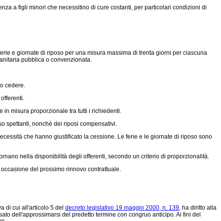
nza a figli minori che necessitino di cure costanti, per particolari condizioni di
 ferie e giornate di riposo per una misura massima di trenta giorni per ciascuna
sanitaria pubblica o convenzionata.
no cedere.
offerenti.
e in misura proporzionale tra tutti i richiedenti.
sso spettanti, nonchè dei riposi compensativi.
ecessità che hanno giustificato la cessione. Le ferie e le giornate di riposo sono
ornano nella disponibilità degli offerenti, secondo un criterio di proporzionalità.
n occasione del prossimo rinnovo contrattuale.
 di cui all'articolo 5 del
decreto legislativo 19 maggio 2000, n. 139,
ha diritto alla
ato dell'approssimarsi del predetto termine con congruo anticipo. Ai fini del