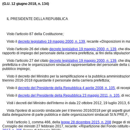
(G.U. 12 giugno 2018, n. 134)
IL PRESIDENTE DELLA REPUBBLICA
Visto l'articolo 87 della Costituzione;
Visto il
decreto legislativo 19 maggio 2000, n. 139,
recante «Disposizioni in mat
Visto l'articolo 26 del citato
decreto legislativo 19 maggio 2000, n. 139,
che disc
rapporto di impiego del personale della carriera prefettizia, ai fini della stipulaz
Visto l'articolo 27 del citato
decreto legislativo 19 maggio 2000, n. 139,
che dis
prefettizia e che le organizzazioni sindacali rappresentative del personale della car
pubblico impiego;
Visto il decreto del Ministro per la semplificazione e la pubblica amministrazion
triennio 2016-2018 riguardante il personale della carriera prefettizia;
Visto il
decreto del Presidente della Repubblica 4 aprile 2008, n. 105,
di recep
Visto il
decreto del Presidente della Repubblica 23 maggio 2011, n. 105,
di rec
Visti i decreti del Ministro dell'interno in data 22 ottobre 2012, 19 luglio 2013,
Vista l'ipotesi di accordo sindacale per il triennio 2016/2018 per gli aspetti giurid
dalla delegazione di parte pubblica e dalle organizzazioni sindacali SI.N.PRE.F., S
Visti l'articolo 1, comma 466, della
legge 28 dicembre 2015, n. 208
(legge di st
Consiglio dei ministri 27 febbraio 2017, recante: «Ripartizione del Fondo istituito