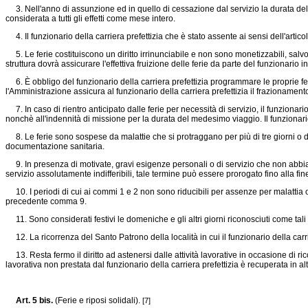
3. Nell'anno di assunzione ed in quello di cessazione dal servizio la durata dell
considerata a tutti gli effetti come mese intero.
4. Il funzionario della carriera prefettizia che è stato assente ai sensi dell'articolo 
5. Le ferie costituiscono un diritto irrinunciabile e non sono monetizzabili, salvo l
struttura dovrà assicurare l'effettiva fruizione delle ferie da parte del funzionario 
6. È obbligo del funzionario della carriera prefettizia programmare le proprie fer
l'Amministrazione assicura al funzionario della carriera prefettizia il frazionamento
7. In caso di rientro anticipato dalle ferie per necessità di servizio, il funzionario
nonchè all'indennità di missione per la durata del medesimo viaggio. Il funzionario 
8. Le ferie sono sospese da malattie che si protraggano per più di tre giorni o d
documentazione sanitaria.
9. In presenza di motivate, gravi esigenze personali o di servizio che non abbiano
servizio assolutamente indifferibili, tale termine può essere prorogato fino alla fi
10. I periodi di cui ai commi 1 e 2 non sono riducibili per assenze per malattia o i
precedente comma 9.
11. Sono considerati festivi le domeniche e gli altri giorni riconosciuti come tali dall
12. La ricorrenza del Santo Patrono della località in cui il funzionario della carr
13. Resta fermo il diritto ad astenersi dalle attività lavorative in occasione di ric
lavorativa non prestata dal funzionario della carriera prefettizia è recuperata in al
Art. 5 bis.
(Ferie e riposi solidali).
[7]