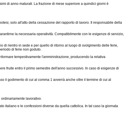
imi di anno maturati. La frazione di mese superiore a quindici giorni è
potesi, solo all'atto della cessazione del rapporto di lavoro. Il responsabile della
garantirne la necessaria operatività. Compatibilmente con le esigenze di servizio,
o di rientro in sede e per quello di ritorno al luogo di svolgimento delle ferie,
periodo di ferie non goduto.
a informare tempestivamente l'amministrazione, producendo la relativa
re fruite entro il primo semestre dell'anno successivo. In caso di esigenze di
aso il godimento di cui al comma 1 avverrà anche oltre il termine di cui al
o ordinariamente lavorativo.
to italiano e le confessioni diverse da quella cattolica. In tal caso la giornata