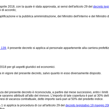
prile 2018, con la quale è stata approvata, ai sensi dell'articolo 29 del
decreto leg
i di accordo;
lificazione e la pubblica amministrazione, del Ministro dell'interno e del Ministro 
. 139,
il presente decreto si applica al personale appartenente alla carriera prefettiz
18 per gli aspetti giuridici ed economici.
rata in vigore del presente decreto, salvo quanto in esso diversamente disposto.
el presente decreto è riconosciuta, a partire dal mese successivo, entro i limiti pre
ranno attribuiti all'atto del rinnovo. L'importo di tale copertura è pari al 30% della
 mesi di vacanza contrattuale, detto importo sarà pari al 50% del predetto indice.
 si applica la procedura di cui all'articolo 29 del
decreto legislativo 19 maggio 20
iva.