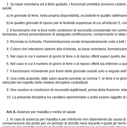
1. Su base volontaria ed a titolo gratuito, i funzionari prefettizi possono cedere, i
salute:
a) le giornate di ferie, nella propria disponibilità, eccedenti le quattro settiman
b) le quattro giornate di riposo per le festività soppresse di cui all'articolo 5, c
2. Il funzionario che si trovi nelle condizioni di necessità considerate nel comma 
domanda, previa presentazione di adeguata certificazione, comprovante lo stato di
3. Ricevuta la richiesta, l'Amministrazione rende tempestivamente nota a tutti i 
4. Coloro che intendono aderire alla richiesta, su base volontaria, formalizzano l
5. Nel caso in cui il numero di giorni di ferie o di riposo offerti superi quello dei gi
6. Nel caso in cui il numero di giorni di ferie o di riposo offerti sia inferiore a que
7. Il funzionario richiedente può fruire delle giornate cedute solo a seguito dell'
8. Una volta acquisite, fatto salvo quanto previsto al comma 7, le ferie e le giorn
utilizzate nel rispetto delle relative discipline contrattuali.
9. Ove cessino le condizioni di necessità legittimanti, prima della fruizione, totale
10. La presente disciplina ha carattere sperimentale e potrà essere oggetto di rev
Art. 6.
Assenze per malattia e motivi di salute
1. In caso di assenza per malattia e per infortunio non dipendente da causa di servi
conservazione del posto per un periodo di diciotto mesi durante il quale gli verrà 