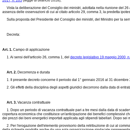
2017, n. 205
(legge di bilancio 2018);
Vista la deliberazione del Consiglio dei ministri, adottata nella riunione del 26 a
assenza delle osservazioni di cui al citato articolo 29, comma 3, la predetta ipotes
Sulla proposta del Presidente del Consiglio dei ministri, del Ministro per la semp
Decreta:
Art. 1.
Campo di applicazione
1. Ai sensi dell'articolo 26, comma 1, del
decreto legislativo 19 maggio 2000, n
Art. 2.
Decorrenza e durata
1. Il presente decreto concerne il periodo dal 1° gennaio 2016 al 31 dicembre 20
2. Gli effetti della disciplina degli aspetti giuridici decorrono dalla data di ent
Art. 3.
Vacanza contrattuale
1. Dopo un periodo di vacanza contrattuale pari a tre mesi dalla data di scadenza d
copertura economica che costituisce un'anticipazione dei benefici complessivi che sa
dei prezzi dei beni energetici importati applicata agli stipendi tabellari. Dopo sei
2. Per l'erogazione dell'elemento provvisorio della retribuzione di cui al comma 1
della richiesta prodotta anche da una sola organizzazione sindacale rappresentat