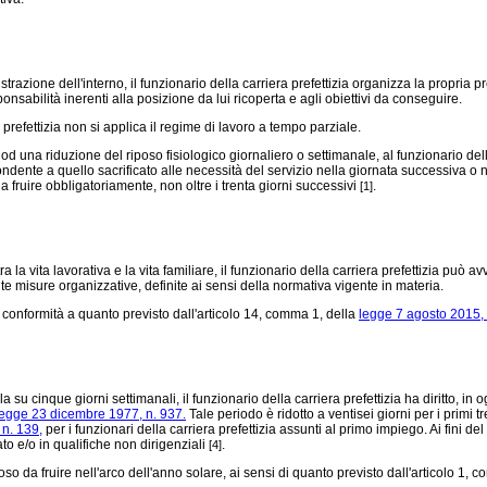
trazione dell'interno, il funzionario della carriera prefettizia organizza la propria p
nsabilità inerenti alla posizione da lui ricoperta e agli obiettivi da conseguire.
prefettizia non si applica il regime di lavoro a tempo parziale.
 una riduzione del riposo fisiologico giornaliero o settimanale, al funzionario dell
ondente a quello sacrificato alle necessità del servizio nella giornata successiva o
a fruire obbligatoriamente, non oltre i trenta giorni successivi
.
[1]
vita lavorativa e la vita familiare, il funzionario della carriera prefettizia può avv
e misure organizzative, definite ai sensi della normativa vigente in materia.
conformità a quanto previsto dall'articolo 14, comma 1, della
legge 7 agosto 2015,
su cinque giorni settimanali, il funzionario della carriera prefettizia ha diritto, in og
legge 23 dicembre 1977, n. 937.
Tale periodo è ridotto a ventisei giorni per i primi 
 n. 139,
per i funzionari della carriera prefettizia assunti al primo impiego. Ai fini d
o e/o in qualifiche non dirigenziali
.
[4]
oso da fruire nell'arco dell'anno solare, ai sensi di quanto previsto dall'articolo 1, c