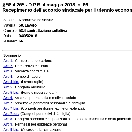
§ 58.4.265 - D.P.R. 4 maggio 2018, n. 66.
Recepimento dell'accordo sindacale per il triennio economic
Settore:
Normativa nazionale
Materia:
58. Lavoro
Capitolo:
58.4 contrattazione collettiva
Data:
04/05/2018
Numero:
66
Sommario
Art. 1.
Campo di applicazione
Art. 2.
Decorrenza e durata
Art. 3.
Vacanza contrattuale
Art. 4.
Tempo di lavoro
Art. 4 bis.
(Lavoro agile).
Art. 5.
Congedo ordinario
Art. 5 bis.
(Ferie e riposi solidali).
Art. 6.
Assenze per malattia e motivi di salute
Art. 7.
Aspettativa per motivi personali e di famiglia
Art. 7 bis.
(Congedi per donne vittime di violenza).
Art. 7 ter.
(Congedi per motivi di famiglia).
Art. 8.
Congedi parentali e disposizioni a tutela della maternità e della paternità
Art. 9.
Permessi per esigenze personali
Art. 9 bis.
(Accesso alla formazione).