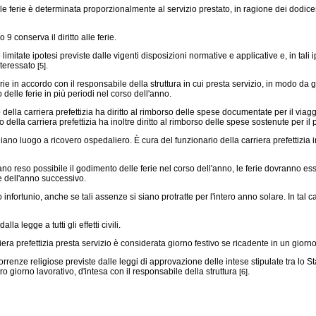
e ferie è determinata proporzionalmente al servizio prestato, in ragione dei dodices
9 conserva il diritto alle ferie.
imitate ipotesi previste dalle vigenti disposizioni normative e applicative e, in tali i
interessato
.
[5]
ie in accordo con il responsabile della struttura in cui presta servizio, in modo da 
 delle ferie in più periodi nel corso dell'anno.
 della carriera prefettizia ha diritto al rimborso delle spese documentate per il viaggi
della carriera prefettizia ha inoltre diritto al rimborso delle spese sostenute per il 
iano luogo a ricovero ospedaliero. È cura del funzionario della carriera prefettizi
 reso possibile il godimento delle ferie nel corso dell'anno, le ferie dovranno esse
ne dell'anno successivo.
nfortunio, anche se tali assenze si siano protratte per l'intero anno solare. In tal c
a legge a tutti gli effetti civili.
iera prefettizia presta servizio è considerata giorno festivo se ricadente in un giorn
orrenze religiose previste dalle leggi di approvazione delle intese stipulate tra lo Sta
tro giorno lavorativo, d'intesa con il responsabile della struttura
.
[6]