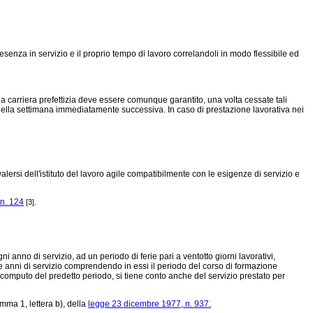
resenza in servizio e il proprio tempo di lavoro correlandoli in modo flessibile ed
a carriera prefettizia deve essere comunque garantito, una volta cessate tali
 nella settimana immediatamente successiva. In caso di prestazione lavorativa nei
alersi dell'istituto del lavoro agile compatibilmente con le esigenze di servizio e
 n. 124
.
[3]
ni anno di servizio, ad un periodo di ferie pari a ventotto giorni lavorativi,
tre anni di servizio comprendendo in essi il periodo del corso di formazione
el computo del predetto periodo, si tiene conto anche del servizio prestato per
omma 1, lettera b), della
legge 23 dicembre 1977, n. 937.