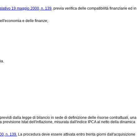
islativo 19 maggio 2000, n. 139,
previa verifica delle compatibilità finanziarie ed in
dell'economia e delle finanze;
ia.
visti dalla legge di bilancio in sede di definizione delle risorse contrattuali, una
 previsione Istat dell'inflazione, misurata dall'indice IPCA al netto della dinamica
00, n. 139.
La procedura deve essere attivata entro trenta giorni dall'acquisizione