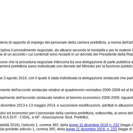
eria di rapporto di impiego del personale della carriera prefettizia, a norma dell'ar
iplina il procedimento negoziale, da attuarsi secondo le modalità e per le materie in
ione di un accordo i cui contenuti sono recepiti in un decreto del Presidente della Re
pone che la procedura negoziale intercorra tra una delegazione di parte pubblica 
riera prefettizia siano individuate con decreto del Ministro per la funzione pubblica 
e 3 agosto 2016, con il quale è stata individuata la delegazione sindacale che part
imento dell'accordo sindacale relativo al quadriennio normativo 2006-2009 ed al bi
epimento dell'accordo sindacale relativo al biennio economico 2008-2009, riguardant
 6 dicembre 2013 e 13 maggio 2014, e successive modificazioni, adottati in attuazion
ici ed economici per il personale della carriera prefettizia, sottoscritta, ai sensi d
.N.A.DI.P. - CISAL, e AP - Associazione Sind. Prefettizi;
abilità 2016), l'articolo 1, comma 365, della
legge 11 dicembre 2016 n. 232
(legge d
 dal predetto articolo 1, comma 365, della
legge 11 dicembre 2016, n. 232
(legge di 