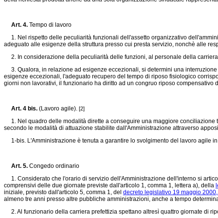
Art. 4.
Tempo di lavoro
1. Nel rispetto delle peculiarità funzionali dell'assetto organizzativo dell'amminis
adeguato alle esigenze della struttura presso cui presta servizio, nonchè alle respo
2. In considerazione della peculiarità delle funzioni, al personale della carriera 
3. Qualora, in relazione ad esigenze eccezionali, si determini una interruzione od
esigenze eccezionali, l'adeguato recupero del tempo di riposo fisiologico corrisp
giorni non lavorativi, il funzionario ha diritto ad un congruo riposo compensativo d
Art. 4 bis.
(Lavoro agile).
[2]
1. Nel quadro delle modalità dirette a conseguire una maggiore conciliazione tra la 
secondo le modalità di attuazione stabilite dall'Amministrazione attraverso apposit
1-bis. L'Amministrazione è tenuta a garantire lo svolgimento del lavoro agile in 
Art. 5.
Congedo ordinario
1. Considerato che l'orario di servizio dell'Amministrazione dell'interno si articola 
comprensivi delle due giornate previste dall'articolo 1, comma 1, lettera a), della
iniziale, previsto dall'articolo 5, comma 1, del
decreto legislativo 19 maggio 2000,
almeno tre anni presso altre pubbliche amministrazioni, anche a tempo determinat
2. Al funzionario della carriera prefettizia spettano altresì quattro giornate di rip