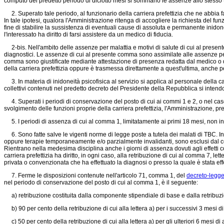
computo del predetto periodo di diciotto mesi si sommano le assenze allo stesso ti
2. Superato tale periodo, al funzionario della carriera prefettizia che ne abbia f
In tale ipotesi, qualora l'Amministrazione ritenga di accogliere la richiesta del fu
fine di stabilire la sussistenza di eventuali cause di assoluta e permanente inidon
l'interessato ha diritto di farsi assistere da un medico di fiducia.
2-bis. Nell'ambito delle assenze per malattia e motivi di salute di cui al presente 
diagnostici. Le assenze di cui al presente comma sono assimilate alle assenze per
comma sono giustificate mediante attestazione di presenza redatta dal medico o dal
della carriera prefettizia oppure è trasmessa direttamente a quest'ultima, anche pe
3. In materia di inidoneità psicofisica al servizio si applica al personale della car
collettivi contenuti nel predetto decreto del Presidente della Repubblica si intendono
4. Superati i periodi di conservazione del posto di cui ai commi 1 e 2, o nel cas
svolgimento delle funzioni proprie della carriera prefettizia, l'Amministrazione, p
5. I periodi di assenza di cui al comma 1, limitatamente ai primi 18 mesi, non inter
6. Sono fatte salve le vigenti norme di legge poste a tutela dei malati di TBC. In
oppure terapie temporaneamente e/o parzialmente invalidanti, sono esclusi dal compu
Rientrano nella medesima disciplina anche i giorni di assenza dovuti agli effetti co
carriera prefettizia ha diritto, in ogni caso, alla retribuzione di cui al comma 7, let
privata o convenzionata che ha effettuato la diagnosi o presso la quale è stata effe
7. Ferme le disposizioni contenute nell'articolo 71, comma 1, del
decreto-legge
nel periodo di conservazione del posto di cui al comma 1, è il seguente:
a) retribuzione costituita dalla componente stipendiale di base e dalla retribuzion
b) 90 per cento della retribuzione di cui alla lettera a) per i successivi 3 mesi d
c) 50 per cento della retribuzione di cui alla lettera a) per gli ulteriori 6 mesi di