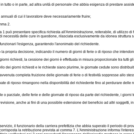
n tutto o in parte, ad altra unità di personale che abbia esigenza di prestare assiste
e annuali di cui il lavoratore deve necessariamente fruire;
omma 2.
1 può presentare specifica richiesta all'Amministrazione, reiterabile, di utilizzo di
 necessità delle cure in questione, rilasciata esclusivamente da idonea struttura 
funzionari l'esigenza, garantendo l'anonimato del richiedente.
a propria decisione, indicando il numero di giorni di ferie o di riposo che intendo
orni richiesti, la cessione dei giorni è effettuata in misura proporzionale tra tutti gli 
llo dei giorni richiesti e le richieste siano plurime, le giornate cedute sono distribuit
avvenuta completa fruizione delle giornate di ferie o di festività soppresse allo ste
ate di riposo rimangono nella disponibilità del richiedente fino al perdurare delle n
 o parziale, delle ferie e delle giornate di riposo da parte del richiedente, i giorni t
isione, anche ai fini di una possibile estensione del beneficio ad altri soggetti, i
zio, il funzionario della carriera prefettizia che abbia superato il periodo di prova
corrisposta la retribuzione prevista al comma 7. L'Amministrazione informa l'interess