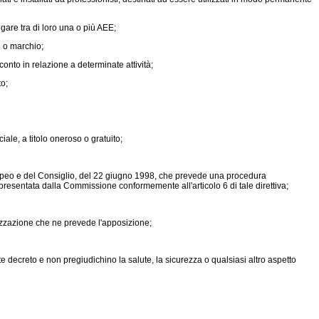
gare tra di loro una o più AEE;
e o marchio;
onto in relazione a determinate attività;
to;
ale, a titolo oneroso o gratuito;
peo e del Consiglio, del 22 giugno 1998, che prevede una procedura
 presentata dalla Commissione conformemente all'articolo 6 di tale direttiva;
nizzazione che ne prevede l'apposizione;
nte decreto e non pregiudichino la salute, la sicurezza o qualsiasi altro aspetto