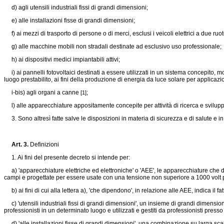
d) agli utensili industriali fissi di grandi dimensioni;
e) alle installazioni fisse di grandi dimensioni;
f) ai mezzi di trasporto di persone o di merci, esclusi i veicoli elettrici a due ru
g) alle macchine mobili non stradali destinate ad esclusivo uso professionale;
h) ai dispositivi medici impiantabili attivi;
i) ai pannelli fotovoltaici destinati a essere utilizzati in un sistema concepito, mon
luogo prestabilito, ai fini della produzione di energia da luce solare per applicazio
i-bis) agli organi a canne
;
[1]
l) alle apparecchiature appositamente concepite per attività di ricerca e svilup
3. Sono altresì fatte salve le disposizioni in materia di sicurezza e di salute e in
Art. 3.
Definizioni
1. Ai fini del presente decreto si intende per:
a) 'apparecchiature elettriche ed elettroniche' o 'AEE', le apparecchiature che di
campi e progettate per essere usate con una tensione non superiore a 1000 volt per
b) ai fini di cui alla lettera a), 'che dipendono', in relazione alle AEE, indica il
c) 'utensili industriali fissi di grandi dimensioni', un insieme di grandi dimens
professionisti in un determinato luogo e utilizzati e gestiti da professionisti press
d) 'alle installazioni fisse di grandi dimensioni', una combinazione su larga scala