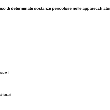
l'uso di determinate sostanze pericolose nelle apparecchiatur
egato II
tributori