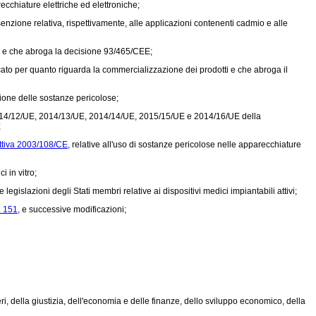
cchiature elettriche ed elettroniche;
nzione relativa, rispettivamente, alle applicazioni contenenti cadmio e alle
i e che abroga la decisione 93/465/CEE;
ato per quanto riguarda la commercializzazione dei prodotti e che abroga il
zione delle sostanze pericolose;
014/12/UE, 2014/13/UE, 2014/14/UE, 2015/15/UE e 2014/16/UE della
;
ttiva 2003/108/CE,
relative all'uso di sostanze pericolose nelle apparecchiature
i in vitro;
gislazioni degli Stati membri relative ai dispositivi medici impiantabili attivi;
. 151,
e successive modificazioni;
eri, della giustizia, dell'economia e delle finanze, dello sviluppo economico, della