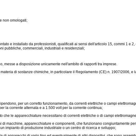
ote non omologati;
tato e installato da professionisti, qualificati ai sensi dell'articolo 15, commi 1 e 2,
ni pubbliche, commerciali, industriali e residenziali;
po, messe a disposizione unicamente nell'ambito di rapporti tra imprese.
 materia di sostanze chimiche, in particolare il
Regolamento (CE) n. 1907/2006,
e l
pendono, per un corretto funzionamento, da correnti elettriche o campi elettromagne
 la corrente alternata e a 1.500 volt per la corrente continua;
 fatto che le apparecchiature necessitano di correnti elettriche o di campi elettromagn
ioni di macchine, apparecchiature e componenti, che funzionano congiuntamente per u
o un impianto di produzione industriale o un centro di ricerca e sviluppo;
 di apparecchi di vario tipo ed eventualmente di altri dispositivi, che sono assembla