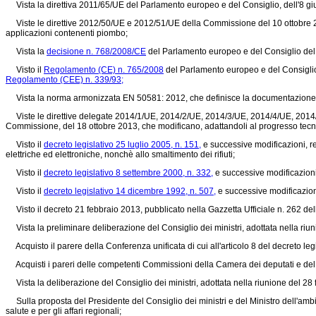
Vista la direttiva 2011/65/UE del Parlamento europeo e del Consiglio, dell'8 giug
Viste le direttive 2012/50/UE e 2012/51/UE della Commissione del 10 ottobre 2012 
applicazioni contenenti piombo;
Vista la
decisione n. 768/2008/CE
del Parlamento europeo e del Consiglio del 
Visto il
Regolamento (CE) n. 765/2008
del Parlamento europeo e del Consiglio 
Regolamento (CEE) n. 339/93;
Vista la norma armonizzata EN 50581: 2012, che definisce la documentazione tecnic
Viste le direttive delegate 2014/1/UE, 2014/2/UE, 2014/3/UE, 2014/4/UE, 201
Commissione, del 18 ottobre 2013, che modificano, adattandoli al progresso tecnico
Visto il
decreto legislativo 25 luglio 2005, n. 151,
e successive modificazioni, r
elettriche ed elettroniche, nonchè allo smaltimento dei rifiuti;
Visto il
decreto legislativo 8 settembre 2000, n. 332,
e successive modificazioni
Visto il
decreto legislativo 14 dicembre 1992, n. 507,
e successive modificazioni,
Visto il decreto 21 febbraio 2013, pubblicato nella Gazzetta Ufficiale n. 262 del
Vista la preliminare deliberazione del Consiglio dei ministri, adottata nella riu
Acquisto il parere della Conferenza unificata di cui all'articolo 8 del decreto le
Acquisti i pareri delle competenti Commissioni della Camera dei deputati e del
Vista la deliberazione del Consiglio dei ministri, adottata nella riunione del 28
Sulla proposta del Presidente del Consiglio dei ministri e del Ministro dell'ambient
salute e per gli affari regionali;