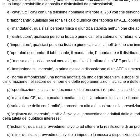
in un luogo prestabilito e apposito e disinstallati da professionisti;
e) 'cavi', tutti i cavi con una tensione nominale inferiore ai 250 volt che servon
f) 'fabbricante', qualsiasi persona fisica o giuridica che fabbrica un'AEE, oppur
g) 'mandatario', qualsiasi persona fisica o giuridica stabilita nell'Unione che ab
h) 'distributore', qualsiasi persona fisica o giuridica nella catena di fornitura, 
i) 'importatore', qualsiasi persona fisica o giuridica stabilita nell'Unione che i
l) 'operatori economici', il fabbricante, il mandatario, l'importatore e il distributor
m) 'messa a disposizione sul mercato', qualsiasi fornitura di un'AEE per la distrib
n) 'immissione sul mercato', la prima messa a disposizione di un'AEE sul merca
o) 'norma armonizzata', una norma adottata da uno degli organismi europei di no
d'informazione nel settore delle norme e delle regolamentazioni tecniche e delle re
p) 'specificazione tecnica', un documento che prescrive i requisiti tecnici che u
q) 'marcatura CE', una marcatura mediante cui il fabbricante indica che il prodot
r) 'valutazione della conformità', la procedura atta a dimostrare se le prescrizioni
s) 'vigilanza del mercato', le attività svolte e i provvedimenti adottati dalle autor
della tutela del pubblico interesse;
t) 'richiamo', qualsiasi provvedimento volto ad ottenere la restituzione di un prod
u) 'ritiro', qualsiasi provvedimento volto a impedire la messa a disposizione sul 