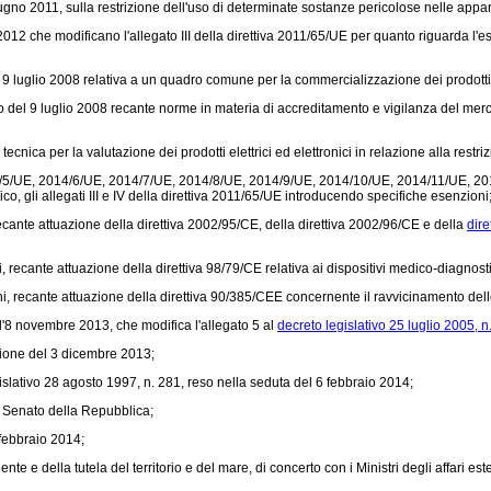
no 2011, sulla restrizione dell'uso di determinate sostanze pericolose nelle appare
che modificano l'allegato III della direttiva 2011/65/UE per quanto riguarda l'ese
9 luglio 2008 relativa a un quadro comune per la commercializzazione dei prodott
del 9 luglio 2008 recante norme in materia di accreditamento e vigilanza del merc
a per la valutazione dei prodotti elettrici ed elettronici in relazione alla restri
4/5/UE, 2014/6/UE, 2014/7/UE, 2014/8/UE, 2014/9/UE, 2014/10/UE, 2014/11/UE, 2
, gli allegati III e IV della direttiva 2011/65/UE introducendo specifiche esenzioni
ecante attuazione della
direttiva 2002/95/CE,
della
direttiva 2002/96/CE
e della
dire
, recante attuazione della
direttiva 98/79/CE
relativa ai dispositivi medico-diagnostic
 recante attuazione della direttiva 90/385/CEE concernente il ravvicinamento delle le
l'8 novembre 2013, che modifica l'allegato 5 al
decreto legislativo 25 luglio 2005, n
nione del 3 dicembre 2013;
gislativo 28 agosto 1997, n. 281, reso nella seduta del 6 febbraio 2014;
 Senato della Repubblica;
 febbraio 2014;
e e della tutela del territorio e del mare, di concerto con i Ministri degli affari est