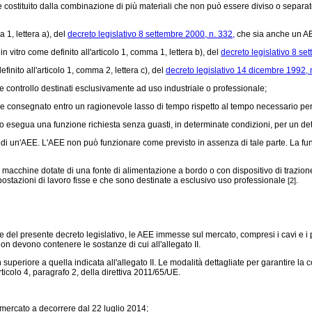
stituito dalla combinazione di più materiali che non può essere diviso o separato 
 1, lettera a), del
decreto legislativo 8 settembre 2000, n. 332,
che sia anche un A
 vitro come definito all'articolo 1, comma 1, lettera b), del
decreto legislativo 8 se
inito all'articolo 1, comma 2, lettera c), del
decreto legislativo 14 dicembre 1992, 
 e controllo destinati esclusivamente ad uso industriale o professionale;
o e consegnato entro un ragionevole lasso di tempo rispetto al tempo necessario per la
ituto esegua una funzione richiesta senza guasti, in determinate condizioni, per un d
 di un'AEE. L'AEE non può funzionare come previsto in assenza di tale parte. La funzi
macchine dotate di una fonte di alimentazione a bordo o con dispositivo di trazione
postazioni di lavoro fisse e che sono destinate a esclusivo uso professionale
.
[2]
 del presente decreto legislativo, le AEE immesse sul mercato, compresi i cavi e i pezz
on devono contenere le sostanze di cui all'allegato II.
riore a quella indicata all'allegato II. Le modalità dettagliate per garantire la 
ticolo 4, paragrafo 2, della direttiva 2011/65/UE.
 mercato a decorrere dal 22 luglio 2014;