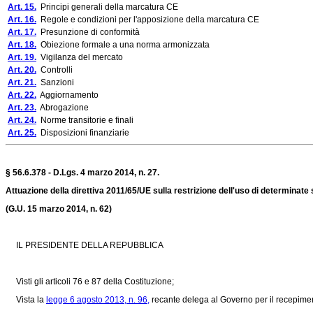
Art. 15.
Principi generali della marcatura CE
Art. 16.
Regole e condizioni per l'apposizione della marcatura CE
Art. 17.
Presunzione di conformità
Art. 18.
Obiezione formale a una norma armonizzata
Art. 19.
Vigilanza del mercato
Art. 20.
Controlli
Art. 21.
Sanzioni
Art. 22.
Aggiornamento
Art. 23.
Abrogazione
Art. 24.
Norme transitorie e finali
Art. 25.
Disposizioni finanziarie
§ 56.6.378 - D.Lgs. 4 marzo 2014, n. 27.
Attuazione della direttiva 2011/65/UE sulla restrizione dell'uso di determinate
(G.U. 15 marzo 2014, n. 62)
IL PRESIDENTE DELLA REPUBBLICA
Visti gli articoli 76 e 87 della Costituzione;
Vista la
legge 6 agosto 2013, n. 96,
recante delega al Governo per il recepiment