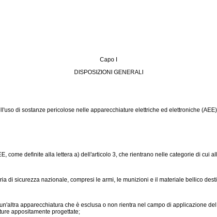
Capo I
DISPOSIZIONI GENERALI
ll'uso di sostanze pericolose nelle apparecchiature elettriche ed elettroniche (AEE) 
ome definite alla lettera a) dell'articolo 3, che rientrano nelle categorie di cui all'
 di sicurezza nazionale, compresi le armi, le munizioni e il materiale bellico destina
un'altra apparecchiatura che è esclusa o non rientra nel campo di applicazione del
ture appositamente progettate;