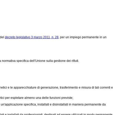
 del
decreto legislativo 3 marzo 2011, n. 28,
per un impiego permanente in un
a normativa specifica dell'Unione sulla gestione dei rifiuti.
tici e le apparecchiature di generazione, trasferimento e misura di tali correnti e
etici per espletare almeno una delle funzioni previste;
n'applicazione specifica, installati e disinstallati in maniera permanente da
ti e installati da professionisti, destinati ad essere utilizzati in modo permanente