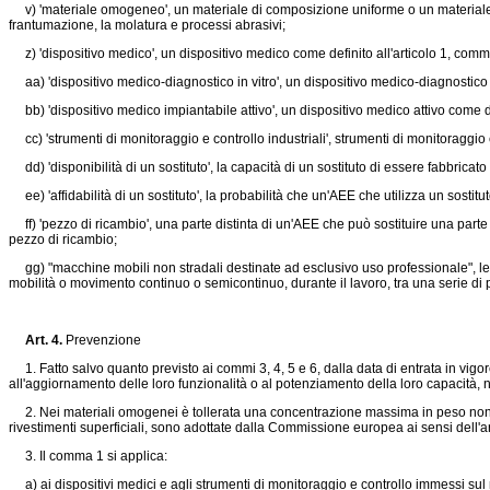
v) 'materiale omogeneo', un materiale di composizione uniforme o un materiale co
frantumazione, la molatura e processi abrasivi;
z) 'dispositivo medico', un dispositivo medico come definito all'articolo 1, comma
aa) 'dispositivo medico-diagnostico in vitro', un dispositivo medico-diagnostico in
bb) 'dispositivo medico impiantabile attivo', un dispositivo medico attivo come def
cc) 'strumenti di monitoraggio e controllo industriali', strumenti di monitoraggio
dd) 'disponibilità di un sostituto', la capacità di un sostituto di essere fabbricat
ee) 'affidabilità di un sostituto', la probabilità che un'AEE che utilizza un sost
ff) 'pezzo di ricambio', una parte distinta di un'AEE che può sostituire una parte
pezzo di ricambio;
gg) "macchine mobili non stradali destinate ad esclusivo uso professionale", le 
mobilità o movimento continuo o semicontinuo, durante il lavoro, tra una serie di 
Art. 4.
Prevenzione
1. Fatto salvo quanto previsto ai commi 3, 4, 5 e 6, dalla data di entrata in vigore
all'aggiornamento delle loro funzionalità o al potenziamento della loro capacità, n
2. Nei materiali omogenei è tollerata una concentrazione massima in peso non supe
rivestimenti superficiali, sono adottate dalla Commissione europea ai sensi dell'ar
3. Il comma 1 si applica:
a) ai dispositivi medici e agli strumenti di monitoraggio e controllo immessi sul