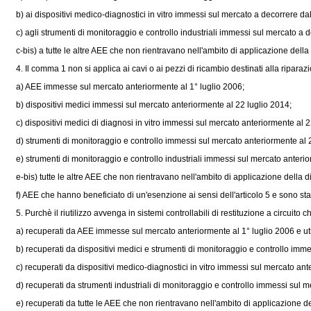
b) ai dispositivi medico-diagnostici in vitro immessi sul mercato a decorrere dal
c) agli strumenti di monitoraggio e controllo industriali immessi sul mercato a d
c-bis) a tutte le altre AEE che non rientravano nell'ambito di applicazione della
4. Il comma 1 non si applica ai cavi o ai pezzi di ricambio destinati alla riparazio
a) AEE immesse sul mercato anteriormente al 1° luglio 2006;
b) dispositivi medici immessi sul mercato anteriormente al 22 luglio 2014;
c) dispositivi medici di diagnosi in vitro immessi sul mercato anteriormente al 2
d) strumenti di monitoraggio e controllo immessi sul mercato anteriormente al 2
e) strumenti di monitoraggio e controllo industriali immessi sul mercato anterio
e-bis) tutte le altre AEE che non rientravano nell'ambito di applicazione della
d
f) AEE che hanno beneficiato di un'esenzione ai sensi dell'articolo 5 e sono st
5. Purchè il riutilizzo avvenga in sistemi controllabili di restituzione a circuito
a) recuperati da AEE immesse sul mercato anteriormente al 1° luglio 2006 e util
b) recuperati da dispositivi medici e strumenti di monitoraggio e controllo immes
c) recuperati da dispositivi medico-diagnostici in vitro immessi sul mercato ante
d) recuperati da strumenti industriali di monitoraggio e controllo immessi sul me
e) recuperati da tutte le AEE che non rientravano nell'ambito di applicazione d