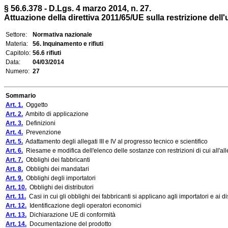
§ 56.6.378 - D.Lgs. 4 marzo 2014, n. 27.
Attuazione della direttiva 2011/65/UE sulla restrizione del
Settore:
Normativa nazionale
Materia:
56. Inquinamento e rifiuti
Capitolo:
56.6 rifiuti
Data:
04/03/2014
Numero:
27
Sommario
Art. 1.
Oggetto
Art. 2.
Ambito di applicazione
Art. 3.
Definizioni
Art. 4.
Prevenzione
Art. 5.
Adattamento degli allegati III e IV al progresso tecnico e scientifico
Art. 6.
Riesame e modifica dell'elenco delle sostanze con restrizioni di cui all'all
Art. 7.
Obblighi dei fabbricanti
Art. 8.
Obblighi dei mandatari
Art. 9.
Obblighi degli importatori
Art. 10.
Obblighi dei distributori
Art. 11.
Casi in cui gli obblighi dei fabbricanti si applicano agli importatori e ai dis
Art. 12.
Identificazione degli operatori economici
Art. 13.
Dichiarazione UE di conformità
Art. 14.
Documentazione del prodotto