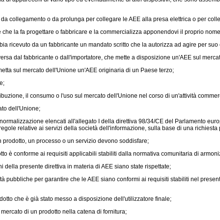
o da collegamento o da prolunga per collegare le AEE alla presa elettrica o per colle
e che la fa progettare o fabbricare e la commercializza apponendovi il proprio nom
bia ricevuto da un fabbricante un mandato scritto che la autorizza ad agire per suo c
diversa dal fabbricante o dall'importatore, che mette a disposizione un'AEE sul merca
mmetta sul mercato dell'Unione un'AEE originaria di un Paese terzo;
e;
uzione, il consumo o l'uso sul mercato dell'Unione nel corso di un'attività commerci
to dell'Unione;
rmalizzazione elencati all'allegato I della
direttiva 98/34/CE
del Parlamento euro
gole relative ai servizi della società dell'informazione, sulla base di una richiesta
n prodotto, un processo o un servizio devono soddisfare;
to è conforme ai requisiti applicabili stabiliti dalla normativa comunitaria di armo
 della presente direttiva in materia di AEE siano state rispettate;
ità pubbliche per garantire che le AEE siano conformi ai requisiti stabiliti nel prese
otto che è già stato messo a disposizione dell'utilizzatore finale;
mercato di un prodotto nella catena di fornitura;