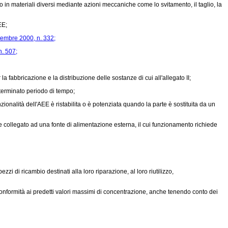
in materiali diversi mediante azioni meccaniche come lo svitamento, il taglio, la
EE;
ttembre 2000, n. 332;
n. 507;
 fabbricazione e la distribuzione delle sostanze di cui all'allegato II;
eterminato periodo di tempo;
onalità dell'AEE è ristabilita o è potenziata quando la parte è sostituita da un
 collegato ad una fonte di alimentazione esterna, il cui funzionamento richiede
i di ricambio destinati alla loro riparazione, al loro riutilizzo,
conformità ai predetti valori massimi di concentrazione, anche tenendo conto dei