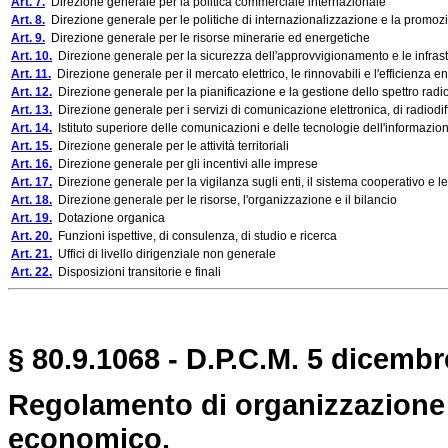
Art. 7.
Direzione generale per la politica commerciale internazionale
Art. 8.
Direzione generale per le politiche di internazionalizzazione e la promoz
Art. 9.
Direzione generale per le risorse minerarie ed energetiche
Art. 10.
Direzione generale per la sicurezza dell'approvvigionamento e le infrast
Art. 11.
Direzione generale per il mercato elettrico, le rinnovabili e l'efficienza en
Art. 12.
Direzione generale per la pianificazione e la gestione dello spettro radio
Art. 13.
Direzione generale per i servizi di comunicazione elettronica, di radiodif
Art. 14.
Istituto superiore delle comunicazioni e delle tecnologie dell'informazio
Art. 15.
Direzione generale per le attività territoriali
Art. 16.
Direzione generale per gli incentivi alle imprese
Art. 17.
Direzione generale per la vigilanza sugli enti, il sistema cooperativo e l
Art. 18.
Direzione generale per le risorse, l'organizzazione e il bilancio
Art. 19.
Dotazione organica
Art. 20.
Funzioni ispettive, di consulenza, di studio e ricerca
Art. 21.
Uffici di livello dirigenziale non generale
Art. 22.
Disposizioni transitorie e finali
§ 80.9.1068 - D.P.C.M. 5 dicembr
Regolamento di organizzazione 
economico.