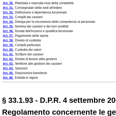
Art. 30.
Ritardata o mancata resa della contabilità
Art. 31.
Consegnatari delle sedi all'estero
Art. 32.
Definizione e dipendenza funzionale
Art. 33.
Compiti dei cassieri
Art. 34.
Delega per la riscossione delle competenze al personale
Art. 35.
Nomina dei cassieri e dei loro sostituti
Art. 36.
Durata dell'incarico e qualifica funzionale
Art. 37.
Pagamento delle spese
Art. 38.
Divieto di custodia
Art. 39.
Compiti particolari
Art. 40.
Custodia dei valori
Art. 41.
Scritture dei cassieri
Art. 42.
Divieto di tenere altre gestioni
Art. 43.
Verifiche alle gestioni dei cassieri
Art. 44.
Sanzioni
Art. 45.
Disposizioni transitorie
Art. 46.
Entrata in vigore
§ 33.1.93 - D.P.R. 4 settembre 20
Regolamento concernente le gest