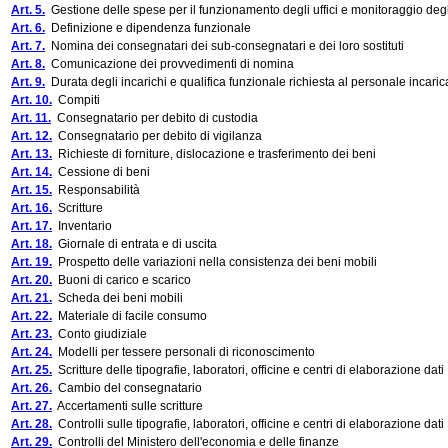
Art. 5.
Gestione delle spese per il funzionamento degli uffici e monitoraggio degl
Art. 6.
Definizione e dipendenza funzionale
Art. 7.
Nomina dei consegnatari dei sub-consegnatari e dei loro sostituti
Art. 8.
Comunicazione dei provvedimenti di nomina
Art. 9.
Durata degli incarichi e qualifica funzionale richiesta al personale incaric
Art. 10.
Compiti
Art. 11.
Consegnatario per debito di custodia
Art. 12.
Consegnatario per debito di vigilanza
Art. 13.
Richieste di forniture, dislocazione e trasferimento dei beni
Art. 14.
Cessione di beni
Art. 15.
Responsabilità
Art. 16.
Scritture
Art. 17.
Inventario
Art. 18.
Giornale di entrata e di uscita
Art. 19.
Prospetto delle variazioni nella consistenza dei beni mobili
Art. 20.
Buoni di carico e scarico
Art. 21.
Scheda dei beni mobili
Art. 22.
Materiale di facile consumo
Art. 23.
Conto giudiziale
Art. 24.
Modelli per tessere personali di riconoscimento
Art. 25.
Scritture delle tipografie, laboratori, officine e centri di elaborazione dati
Art. 26.
Cambio del consegnatario
Art. 27.
Accertamenti sulle scritture
Art. 28.
Controlli sulle tipografie, laboratori, officine e centri di elaborazione dati
Art. 29.
Controlli del Ministero dell'economia e delle finanze