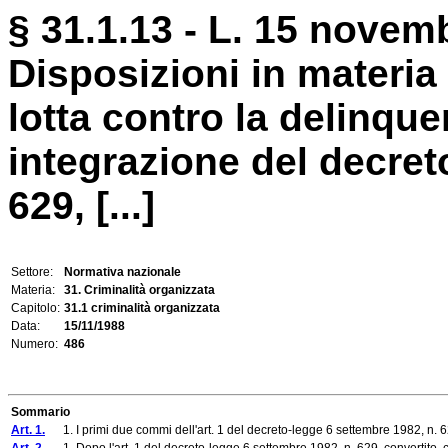
§ 31.1.13 - L. 15 novemb
Disposizioni in materia
lotta contro la delinque
integrazione del decret
629, [...]
Settore:
Normativa nazionale
Materia:
31. Criminalità organizzata
Capitolo:
31.1 criminalità organizzata
Data:
15/11/1988
Numero:
486
Sommario
Art. 1.
1. I primi due commi dell'art. 1 del decreto-legge 6 settembre 1982, n. 629