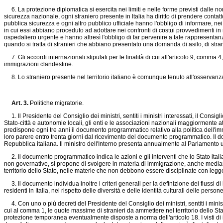
6. La protezione diplomatica si esercita nei limiti e nelle forme previsti dalle norm
sicurezza nazionale, ogni straniero presente in Italia ha diritto di prendere contatt
pubblica sicurezza e ogni altro pubblico ufficiale hanno l'obbligo di informare, n
in cui essi abbiano proceduto ad adottare nei confronti di costui provvedimenti in m
ospedaliero urgente e hanno altresì l'obbligo di far pervenire a tale rappresentan
quando si tratta di stranieri che abbiano presentato una domanda di asilo, di strani
7. Gli accordi internazionali stipulati per le finalità di cui all'articolo 9, comma 4
immigrazioni clandestine.
8. Lo straniero presente nel territorio italiano è comunque tenuto all'osservanza 
Art. 3.
Politiche migratorie.
1. Il Presidente del Consiglio dei ministri, sentiti i ministri interessati, il Con
Stato-città e autonomie locali, gli enti e le associazioni nazionali maggiormente a
predispone ogni tre anni il documento programmatico relativo alla politica dell'i
loro parere entro trenta giorni dal ricevimento del documento programmatico. Il 
Repubblica italiana. Il ministro dell'Interno presenta annualmente al Parlamento u
2. Il documento programmatico indica le azioni e gli interventi che lo Stato itali
non governative, si propone di svolgere in materia di immigrazione, anche mediante
territorio dello Stato, nelle materie che non debbono essere disciplinate con legg
3. Il documento individua inoltre i criteri generali per la definizione dei flussi di in
residenti in Italia, nel rispetto delle diversità e delle identità culturali delle pe
4. Con uno o più decreti del Presidente del Consiglio dei ministri, sentiti i mini
cui al comma 1, le quote massime di stranieri da ammettere nel territorio dello St
protezione temporanea eventualmente disposte a norma dell'articolo 18. I visti di 