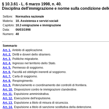
§ 10.3.61 - L. 6 marzo 1998, n. 40.
Disciplina dell'immigrazione e norme sulla condizione dell
Settore:
Normativa nazionale
Materia:
10. Assistenza e servizi sociali
Capitolo:
10.3 emigrazione e immigrazione
Data:
06/03/1998
Numero:
40
Sommario
Art. 1.
Ambito di applicazione.
Art. 2.
Diritti e doveri dello straniero.
Art. 3.
Politiche migratorie.
Art. 4.
Ingresso nel territorio dello Stato.
Art. 5.
Permesso di soggiorno.
Art. 6.
Facoltà ed obblighi inerenti al soggiorno.
Art. 7.
Carta di soggiorno.
Art. 8.
Respingimento.
Art. 9.
Potenziamento e coordinamento dei controlli di frontiera.
Art. 10.
Disposizioni contro le immigrazioni clandestine.
Art. 11.
Espulsione amministrativa.
Art. 12.
Esecuzione dell'espulsione.
Art. 13.
Espulsione a titolo di misura di sicurezza.
Art. 14.
Espulsione a titolo di sanzione sostitutiva della detenzione.