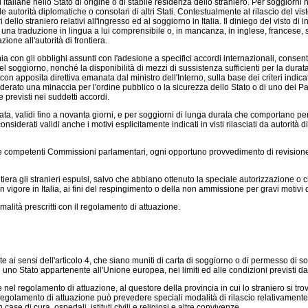
taliane nello Stato di origine o di stabile residenza dello straniero. Per soggiorni n
le autorità diplomatiche o consolari di altri Stati. Contestualmente al rilascio del vi
eri dello straniero relativi all'ingresso ed al soggiorno in Italia. Il diniego del vist
una traduzione in lingua a lui comprensibile o, in mancanza, in inglese, francese,
zione all'autorità di frontiera.
a con gli obblighi assunti con l'adesione a specifici accordi internazionali, consentir
oggiorno, nonché la disponibilità di mezzi di sussistenza sufficienti per la durata 
 con apposita direttiva emanata dal ministro dell'Interno, sulla base dei criteri ind
derato una minaccia per l'ordine pubblico o la sicurezza dello Stato o di uno dei Paes
e previsti nei suddetti accordi.
ata, validi fino a novanta giorni, e per soggiorni di lunga durata che comportano per
siderati validi anche i motivi esplicitamente indicati in visti rilasciati da autorità d
 competenti Commissioni parlamentari, ogni opportuno provvedimento di revisione o m
iera gli stranieri espulsi, salvo che abbiano ottenuto la speciale autorizzazione o ch
 vigore in Italia, ai fini del respingimento o della non ammissione per gravi motivi d
lità prescritti con il regolamento di attuazione.
e ai sensi dell'articolo 4, che siano muniti di carta di soggiorno o di permesso di 
 uno Stato appartenente all'Unione europea, nei limiti ed alle condizioni previsti da 
 regolamento di attuazione, al questore della provincia in cui lo straniero si trova e
 Il regolamento di attuazione può prevedere speciali modalità di rilascio relativamente 
case di cura, ospedali, istituti civili e religiosi e altre convivenze.