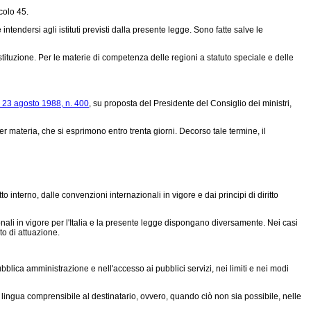
colo 45.
tendersi agli istituti previsti dalla presente legge. Sono fatte salve le
tituzione. Per le materie di competenza delle regioni a statuto speciale e delle
 23 agosto 1988, n. 400
, su proposta del Presidente del Consiglio dei ministri,
ateria, che si esprimono entro trenta giorni. Decorso tale termine, il
 interno, dalle convenzioni internazionali in vigore e dai principi di diritto
ionali in vigore per l'Italia e la presente legge dispongano diversamente. Nei casi
to di attuazione.
pubblica amministrazione e nell'accesso ai pubblici servizi, nei limiti e nei modi
a lingua comprensibile al destinatario, ovvero, quando ciò non sia possibile, nelle