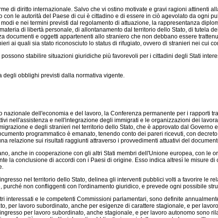
e di diritto internazionale. Salvo che vi ostino motivate e gravi ragioni attinenti all
o con le autorità del Paese di cui è cittadino e di essere in ciò agevolato da ogni pubb
ei modi e nei termini previsti dal regolamento di attuazione, la rappresentanza diplo
ateria di libertà personale, di allontanamento dal territorio dello Stato, di tutela d
za documenti e oggetti appartenenti allo straniero che non debbano essere trattenuti
eri ai quali sia stato riconosciuto lo status di rifugiato, ovvero di stranieri nei cui
, possono stabilire situazioni giuridiche più favorevoli per i cittadini degli Stati in
degli obblighi previsti dalla normativa vigente.
siglio nazionale dell'economia e del lavoro, la Conferenza permanente per i rapporti t
ttivi nell'assistenza e nell'integrazione degli immigrati e le organizzazioni dei lavo
mmigrazione e degli stranieri nel territorio dello Stato, che è approvato dal Gover
documento programmatico è emanato, tenendo conto dei pareri ricevuti, con decreto 
na relazione sui risultati raggiunti attraverso i provvedimenti attuativi del docume
ano, anche in cooperazione con gli altri Stati membri dell'Unione europea, con le or
 la conclusione di accordi con i Paesi di origine. Esso indica altresì le misure di c
e.
gresso nel territorio dello Stato, delinea gli interventi pubblici volti a favorire le rel
rsone, purché non confliggenti con l'ordinamento giuridico, e prevede ogni possibile s
stri interessati e le competenti Commissioni parlamentari, sono definite annualmente
ato, per lavoro subordinato, anche per esigenze di carattere stagionale, e per lavor
ingresso per lavoro subordinato, anche stagionale, e per lavoro autonomo sono rilas