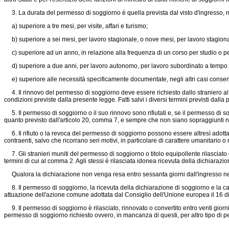
3. La durata del permesso di soggiorno è quella prevista dal visto d'ingresso, nei
a) superiore a tre mesi, per visite, affari e turismo;
b) superiore a sei mesi, per lavoro stagionale, o nove mesi, per lavoro stagional
c) superiore ad un anno, in relazione alla frequenza di un corso per studio o per
d) superiore a due anni, per lavoro autonomo, per lavoro subordinato a tempo in
e) superiore alle necessità specificamente documentate, negli altri casi consent
4. Il rinnovo del permesso di soggiorno deve essere richiesto dallo straniero al qu
condizioni previste dalla presente legge. Fatti salvi i diversi termini previsti dall
5. Il permesso di soggiorno o il suo rinnovo sono rifiutati e, se il permesso di so
quanto previsto dall'articolo 20, comma 7, e sempre che non siano sopraggiunti nuov
6. Il rifiuto o la revoca del permesso di soggiorno possono essere altresì adottati 
contraenti, salvo che ricorrano seri motivi, in particolare di carattere umanitario o r
7. Gli stranieri muniti del permesso di soggiorno o titolo equipollente rilasciato 
termini di cui al comma 2. Agli stessi è rilasciata idonea ricevuta della dichiara
Qualora la dichiarazione non venga resa entro sessanta giorni dall'ingresso nel 
8. Il permesso di soggiorno, la ricevuta della dichiarazione di soggiorno e la carta 
attuazione dell'azione comune adottata dal Consiglio dell'Unione europea il 16 
9. Il permesso di soggiorno è rilasciato, rinnovato o convertito entro venti giorni
permesso di soggiorno richiesto ovvero, in mancanza di questi, per altro tipo di 