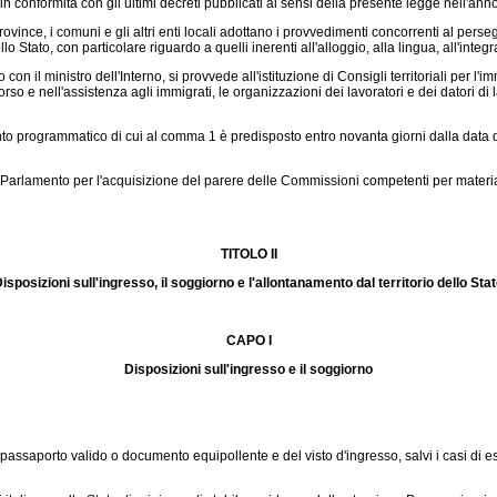
 conformità con gli ultimi decreti pubblicati ai sensi della presente legge nell'an
province, i comuni e gli altri enti locali adottano i provvedimenti concorrenti al pers
dello Stato, con particolare riguardo a quelli inerenti all'alloggio, alla lingua, all'in
n il ministro dell'Interno, si provvede all'istituzione di Consigli territoriali per l'
occorso e nell'assistenza agli immigrati, le organizzazioni dei lavoratori e dei datori 
to programmatico di cui al comma 1 è predisposto entro novanta giorni dalla data d
amento per l'acquisizione del parere delle Commissioni competenti per materia, c
TITOLO II
isposizioni sull'ingresso, il soggiorno e l'allontanamento dal territorio dello Sta
CAPO I
Disposizioni sull'ingresso e il soggiorno
passaporto valido o documento equipollente e del visto d'ingresso, salvi i casi di es