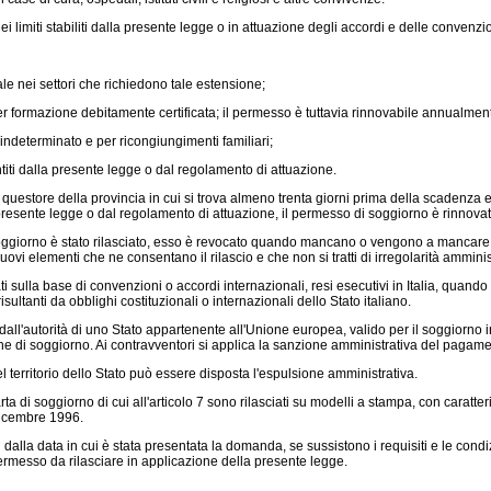
 limiti stabiliti dalla presente legge o in attuazione degli accordi e delle conven
e nei settori che richiedono tale estensione;
 formazione debitamente certificata; il permesso è tuttavia rinnovabile annualmente
determinato e per ricongiungimenti familiari;
iti dalla presente legge o dal regolamento di attuazione.
estore della provincia in cui si trova almeno trenta giorni prima della scadenza ed è
a presente legge o dal regolamento di attuazione, il permesso di soggiorno è rinnovato
ggiorno è stato rilasciato, esso è revocato quando mancano o vengono a mancare i requi
i elementi che ne consentano il rilascio e che non si tratti di irregolarità amminist
sulla base di convenzioni o accordi internazionali, resi esecutivi in Italia, quando l
isultanti da obblighi costituzionali o internazionali dello Stato italiano.
dall'autorità di uno Stato appartenente all'Unione europea, valido per il soggiorno in
zione di soggiorno. Ai contravventori si applica la sanzione amministrativa del paga
territorio dello Stato può essere disposta l'espulsione amministrativa.
di soggiorno di cui all'articolo 7 sono rilasciati su modelli a stampa, con caratterist
dicembre 1996.
 dalla data in cui è stata presentata la domanda, se sussistono i requisiti e le condi
permesso da rilasciare in applicazione della presente legge.