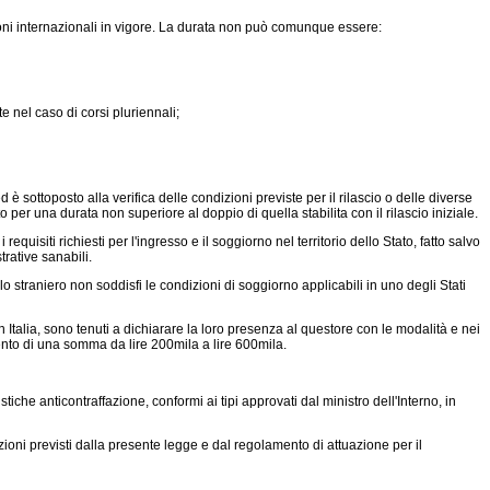
zioni internazionali in vigore. La durata non può comunque essere:
 nel caso di corsi pluriennali;
 sottoposto alla verifica delle condizioni previste per il rilascio o delle diverse
 per una durata non superiore al doppio di quella stabilita con il rilascio iniziale.
siti richiesti per l'ingresso e il soggiorno nel territorio dello Stato, fatto salvo
rative sanabili.
o straniero non soddisfi le condizioni di soggiorno applicabili in uno degli Stati
 Italia, sono tenuti a dichiarare la loro presenza al questore con le modalità e nei
mento di una somma da lire 200mila a lire 600mila.
iche anticontraffazione, conformi ai tipi approvati dal ministro dell'Interno, in
zioni previsti dalla presente legge e dal regolamento di attuazione per il