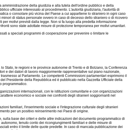
a amministrazione della giustizia e alla tutela dell'ordine pubblico e della
lico ufficiale interessato al procedimento. L'autorità giudiziaria, l'autorità di
matica o consolare più vicina del Paese a cui appartiene lo straniero in ogni caso
ei minori di status personale ovvero in caso di decesso dello straniero o di ricovero
 per motivi previsti dalla legge. Non si fa luogo alla predetta informazione
 confronti sono state adottate misure di protezione temporanea per motivi umanitari.
teressati a speciali programmi di cooperazione per prevenire o limitare le
ra lo Stato, le regioni e le province autonome di Trento e di Bolzano, la Conferenza
ratori e dei datori di lavoro maggiormente rappresentative sul piano nazionale,
no e trasmesso al Parlamento. Le competenti Commissioni parlamentari esprimono il
del Presidente della Repubblica ed è pubblicato nella Gazzetta Ufficiale della
nto programmatico.
ganizzazioni internazionali, con le istituzioni comunitarie e con organizzazioni
arattere economico e sociale nei confronti degli stranieri soggiornanti nel
azioni familiari, l'inserimento sociale e l'integrazione culturale degli stranieri
trumento per un positivo reinserimento nei Paesi di origine.
, sulla base dei criteri e delle altre indicazioni del documento programmatico di
o autonomo, tenuto conto dei ricongiungimenti familiari e delle misure di
ciati entro il limite delle quote predette. In caso di mancata pubblicazione dei