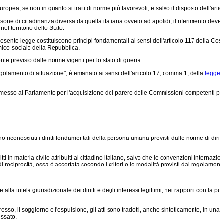
pea, se non in quanto si tratti di norme più favorevoli, e salvo il disposto dell'arti
ne di cittadinanza diversa da quella italiana ovvero ad apolidi, il riferimento deve in
el territorio dello Stato.
esente legge costituiscono principi fondamentali ai sensi dell'articolo 117 della Cos
ico-sociale della Repubblica.
e previsto dalle norme vigenti per lo stato di guerra.
olamento di attuazione", è emanato ai sensi dell'articolo 17, comma 1, della
legge
so al Parlamento per l'acquisizione del parere delle Commissioni competenti per m
riconosciuti i diritti fondamentali della persona umana previsti dalle norme di diritto
i in materia civile attribuiti al cittadino italiano, salvo che le convenzioni internaz
 reciprocità, essa è accertata secondo i criteri e le modalità previsti dal regolamen
alla tutela giurisdizionale dei diritti e degli interessi legittimi, nei rapporti con la 
sso, il soggiorno e l'espulsione, gli atti sono tradotti, anche sinteticamente, in un
essato.