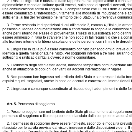
2. Il visto di ingresso è rilasciato dalle rappresentanze diplomatiche o consolari i
diplomatiche e consolari italiane quelli emessi, sulla base di specifici accordi, dal
una comunicazione scritta in lingua a lui comprensibile che illustri i diritti e i dov
essere comunicato all'interessato unitamente alle modalità di impugnazione e ad 
sufficiente, ai fini del reingresso nel territorio dello Stato, una preventiva comunica
3. Ferme restando le disposizioni di cui all'articolo 3, comma 4, l'Italia, in armoni
possesso di idonea documentazione atta a confermare lo scopo e le condizioni del s
anche per il ritorno nel Paese di provenienza. I mezzi di sussistenza sono definiti
essere ammesso in Italia lo straniero che non soddisfi tali requisiti o che sia consi
alle frontiere interne e la libera circolazione delle persone, con i limiti e le derogh
4. L'ingresso in Italia può essere consentito con visti per soggiorni di breve dur
identica a quella menzionata nel visto. Per soggiorni inferiori a tre mesi saranno con
sottoscritti e ratificati dall'Italia ovvero a norme comunitarie.
5. Il Ministero degli affari esteri adotta, dandone tempestiva comunicazione alle
anche in attuazione di obblighi derivanti da accordi internazionali in vigore.
6. Non possono fare ingresso nel territorio dello Stato e sono respinti dalla front
espulsi e quelli segnalati, anche in base ad accordi o convenzioni internazionali in
7. L'ingresso è comunque subordinato al rispetto degli adempimenti e delle forma
Art. 5.
Permesso di soggiorno.
1. Possono soggiornare nel territorio dello Stato gli stranieri entrati regolarment
permesso di soggiorno o titolo equipollente rilasciato dalla competente autorità di
2. Il permesso di soggiorno deve essere richiesto, secondo le modalità previste nel
rilasciato per le attività previste dal visto d'ingresso o dalle disposizioni vigenti.
altro Stato e per l'esercizio delle funzioni di ministro di culto nonché ai soggiorni in 