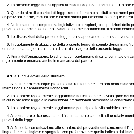
2. La presente legge non si applica ai cittadini degli Stati membri dell'Unione euro
3. Quando altre disposizioni di legge fanno riferimento a istituti concernenti perso
disposizioni interne, comunitarie e internazionali più favorevoli comunque vigenti n
4. Nelle materie di competenza legislativa delle regioni, le disposizioni della pr
province autonome esse hanno il valore di norme fondamentali di riforma econom
5. Le disposizioni della presente legge non si applicano qualora sia diversament
6. Il regolamento di attuazione della presente legge, di seguito denominato "reg
entro centottanta giorni dalla data di entrata in vigore della presente legge.
7. Prima dell'emanazione, lo schema del regolamento di cui al comma 6 è trasmes
regolamento è emanato anche in mancanza del parere.
Art. 2.
Diritti e doveri dello straniero.
1. Allo straniero comunque presente alla frontiera o nel territorio dello Stato sono 
internazionale generalmente riconosciuti.
2. Lo straniero regolarmente soggiornante nel territorio dello Stato gode dei diritt
in cui la presente legge o le convenzioni internazionali prevedano la condizione di
3. Lo straniero regolarmente soggiornante partecipa alla vita pubblica locale.
4. Allo straniero è riconosciuta parità di trattamento con il cittadino relativamente 
previsti dalla legge.
5. Ai fini della comunicazione allo straniero dei provvedimenti concernenti l'ingre
lingue francese, inglese o spagnola, con preferenza per quella indicata dall'inter