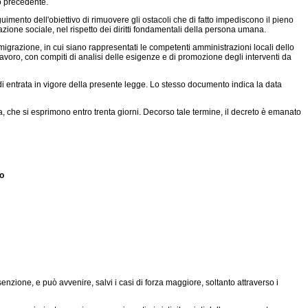
no precedente.
eguimento dell'obiettivo di rimuovere gli ostacoli che di fatto impediscono il pieno
tegrazione sociale, nel rispetto dei diritti fondamentali della persona umana.
immigrazione, in cui siano rappresentati le competenti amministrazioni locali dello
di lavoro, con compiti di analisi delle esigenze e di promozione degli interventi da
i entrata in vigore della presente legge. Lo stesso documento indica la data
he si esprimono entro trenta giorni. Decorso tale termine, il decreto è emanato
to
enzione, e può avvenire, salvi i casi di forza maggiore, soltanto attraverso i