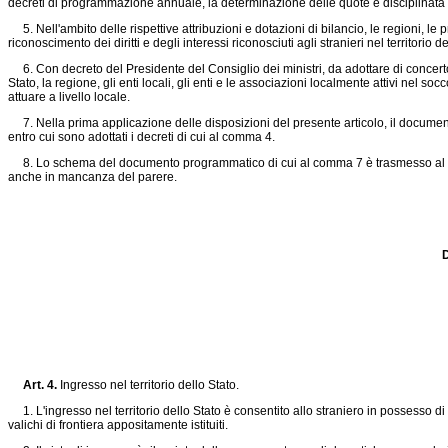
decreti di programmazione annuale, la determinazione delle quote è disciplinata in
5. Nell'ambito delle rispettive attribuzioni e dotazioni di bilancio, le regioni, le 
riconoscimento dei diritti e degli interessi riconosciuti agli stranieri nel territorio 
6. Con decreto del Presidente del Consiglio dei ministri, da adottare di concerto co
Stato, la regione, gli enti locali, gli enti e le associazioni localmente attivi nel s
attuare a livello locale.
7. Nella prima applicazione delle disposizioni del presente articolo, il documen
entro cui sono adottati i decreti di cui al comma 4.
8. Lo schema del documento programmatico di cui al comma 7 è trasmesso al Parl
anche in mancanza del parere.
D
Art. 4.
Ingresso nel territorio dello Stato.
1. L'ingresso nel territorio dello Stato è consentito allo straniero in possesso di 
valichi di frontiera appositamente istituiti.