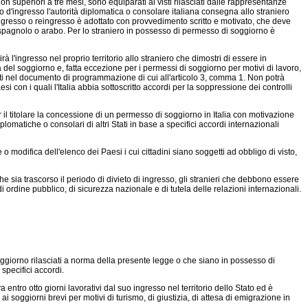
on superiori a tre mesi, sono equiparati ai visti rilasciati dalle rappresentanze
sto d'ingresso l'autorità diplomatica o consolare italiana consegna allo straniero
o di ingresso o reingresso è adottato con provvedimento scritto e motivato, che deve
 spagnolo o arabo. Per lo straniero in possesso di permesso di soggiorno è
à l'ingresso nel proprio territorio allo straniero che dimostri di essere in
del soggiorno e, fatta eccezione per i permessi di soggiorno per motivi di lavoro,
icati nel documento di programmazione di cui all'articolo 3, comma 1. Non potrà
i con i quali l'Italia abbia sottoscritto accordi per la soppressione dei controlli
 il titolare la concessione di un permesso di soggiorno in Italia con motivazione
iplomatiche o consolari di altri Stati in base a specifici accordi internazionali
odifica dell'elenco dei Paesi i cui cittadini siano soggetti ad obbligo di visto,
e sia trascorso il periodo di divieto di ingresso, gli stranieri che debbono essere
i ordine pubblico, di sicurezza nazionale e di tutela delle relazioni internazionali.
soggiorno rilasciati a norma della presente legge o che siano in possesso di
specifici accordi.
ntro otto giorni lavorativi dal suo ingresso nel territorio dello Stato ed è
ai soggiorni brevi per motivi di turismo, di giustizia, di attesa di emigrazione in