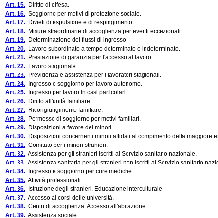
Art. 15.
Diritto di difesa.
Art. 16.
Soggiorno per motivi di protezione sociale.
Art. 17.
Divieti di espulsione e di respingimento.
Art. 18.
Misure straordinarie di accoglienza per eventi eccezionali.
Art. 19.
Determinazione dei flussi di ingresso.
Art. 20.
Lavoro subordinato a tempo determinato e indeterminato.
Art. 21.
Prestazione di garanzia per l'accesso al lavoro.
Art. 22.
Lavoro stagionale.
Art. 23.
Previdenza e assistenza per i lavoratori stagionali.
Art. 24.
Ingresso e soggiorno per lavoro autonomo.
Art. 25.
Ingresso per lavoro in casi particolari.
Art. 26.
Diritto all'unità familiare.
Art. 27.
Ricongiungimento familiare.
Art. 28.
Permesso di soggiorno per motivi familiari.
Art. 29.
Disposizioni a favore dei minori.
Art. 30.
Disposizioni concernenti minori affidati al compimento della maggiore et
Art. 31.
Comitato per i minori stranieri.
Art. 32.
Assistenza per gli stranieri iscritti al Servizio sanitario nazionale.
Art. 33.
Assistenza sanitaria per gli stranieri non iscritti al Servizio sanitario nazi
Art. 34.
Ingresso e soggiorno per cure mediche.
Art. 35.
Attività professionali.
Art. 36.
Istruzione degli stranieri. Educazione interculturale.
Art. 37.
Accesso ai corsi delle università.
Art. 38.
Centri di accoglienza. Accesso all'abitazione.
Art. 39.
Assistenza sociale.