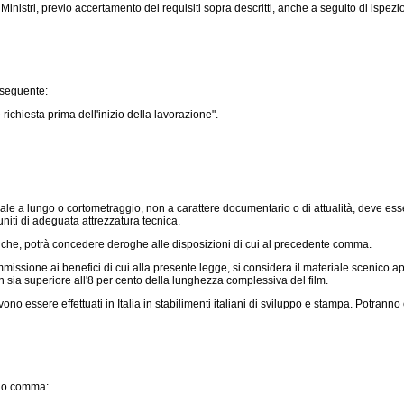
nistri, previo accertamento dei requisiti sopra descritti, anche a seguito di ispezion
l seguente:
richiesta prima dell'inizio della lavorazione".
e a lungo o cortometraggio, non a carattere documentario o di attualità, deve essere
uniti di adeguata attrezzatura tecnica.
che, potrà concedere deroghe alle disposizioni di cui al precedente comma.
ssione ai benefici di cui alla presente legge, si considera il materiale scenico ap
on sia superiore all'8 per cento della lunghezza complessiva del film.
 essere effettuati in Italia in stabilimenti italiani di sviluppo e stampa. Potranno 
ndo comma: