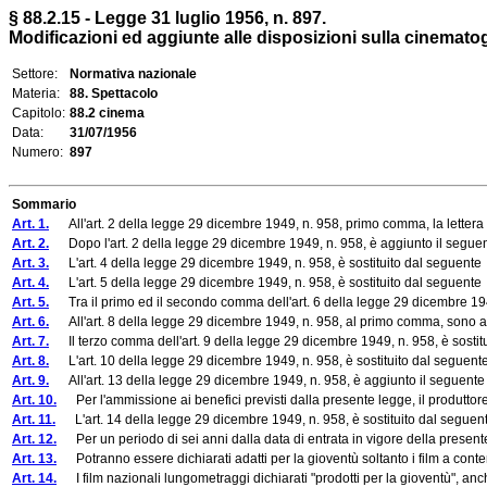
§ 88.2.15 - Legge 31 luglio 1956, n. 897.
Modificazioni ed aggiunte alle disposizioni sulla cinematog
Settore:
Normativa nazionale
Materia:
88. Spettacolo
Capitolo:
88.2 cinema
Data:
31/07/1956
Numero:
897
Sommario
Art. 1.
All'art. 2 della legge 29 dicembre 1949, n. 958, primo comma, la lettera h
Art. 2.
Dopo l'art. 2 della legge 29 dicembre 1949, n. 958, è aggiunto il segue
Art. 3.
L'art. 4 della legge 29 dicembre 1949, n. 958, è sostituito dal seguente
Art. 4.
L'art. 5 della legge 29 dicembre 1949, n. 958, è sostituito dal seguente
Art. 5.
Tra il primo ed il secondo comma dell'art. 6 della legge 29 dicembre 194
Art. 6.
All'art. 8 della legge 29 dicembre 1949, n. 958, al primo comma, sono ag
Art. 7.
Il terzo comma dell'art. 9 della legge 29 dicembre 1949, n. 958, è sostit
Art. 8.
L'art. 10 della legge 29 dicembre 1949, n. 958, è sostituito dal seguent
Art. 9.
All'art. 13 della legge 29 dicembre 1949, n. 958, è aggiunto il seguen
Art. 10.
Per l'ammissione ai benefici previsti dalla presente legge, il produttore de
Art. 11.
L'art. 14 della legge 29 dicembre 1949, n. 958, è sostituito dal seguen
Art. 12.
Per un periodo di sei anni dalla data di entrata in vigore della presente 
Art. 13.
Potranno essere dichiarati adatti per la gioventù soltanto i film a contenut
Art. 14.
I film nazionali lungometraggi dichiarati "prodotti per la gioventù", anc