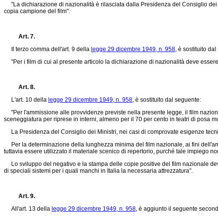
"La dichiarazione di nazionalità è rilasciata dalla Presidenza del Consiglio dei Mi
copia campione del film".
Art. 7.
Il terzo comma dell'art. 9 della
legge 29 dicembre 1949, n. 958
, è sostituito da
"Per i film di cui al presente articolo la dichiarazione di nazionalità deve essere 
Art. 8.
L'art. 10 della
legge 29 dicembre 1949, n. 958
, è sostituito dal seguente:
"Per l'ammissione alle provvidenze previste nella presente legge, il film nazional
sceneggiatura per riprese in interni, almeno per il 70 per cento in teatri di posa m
La Presidenza del Consiglio dei Ministri, nei casi di comprovate esigenze tecni
Per la determinazione della lunghezza minima del film nazionale, ai fini dell'ammi
tuttavia essere utilizzato il materiale scenico di repertorio, purché tale impiego n
Lo sviluppo del negativo e la stampa delle copie positive del film nazionale devono
di speciali sistemi per i quali manchi in Italia la necessaria attrezzatura".
Art. 9.
All'art. 13 della
legge 29 dicembre 1949, n. 958
, è aggiunto il seguente seco