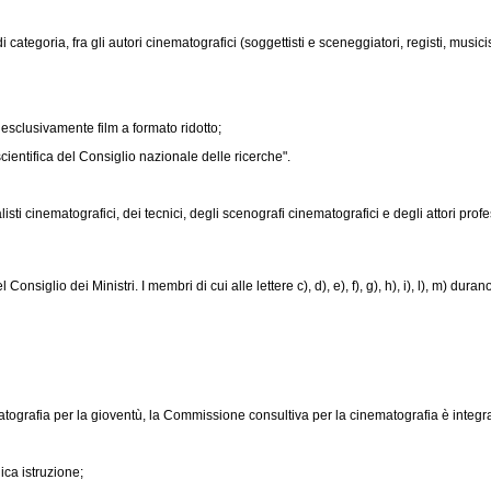
categoria, fra gli autori cinematografici (soggettisti e sceneggiatori, registi, musicist
esclusivamente film a formato ridotto;
ntifica del Consiglio nazionale delle ricerche".
rnalisti cinematografici, dei tecnici, degli scenografi cinematografici e degli attori prof
lio dei Ministri. I membri di cui alle lettere c), d), e), f), g), h), i), l), m) dura
atografia per la gioventù, la Commissione consultiva per la cinematografia è integra
ica istruzione;