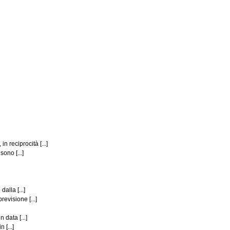
 reciprocità [...]
ono [...]
alla [...]
evisione [...]
 data [...]
 [...]