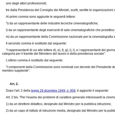
uno dagli attori professionisti;
tre dalla Presidenza del Consiglio dei Ministri, scelti, sentite le organizzazioni di 
Al primo comma sono aggiunte le seguenti lettere:
"i) da un rappresentante delle industrie tecniche cinematografiche;
l) da un rappresentante degli esercenti di sale cinematografiche che proiettino 
m) da un rappresentante della Commissione nazionale per la cinematografia scie
Il secondo comma è sostituito dal seguente:
"I rappresentanti di cui alle lettere d), e), f), g), i), l), e i rappresentanti dei gio
categoria per il tramite del Ministero del lavoro e della previdenza sociale".
L'ultimo comma è sostituito dal seguente:
"I componenti della Commissione sono nominati con decreto del Presidente del Consig
membro supplente".
Art. 2.
Dopo l'art. 2 della
legge 29 dicembre 1949, n. 958
, è aggiunto il seguente:
Art. 2 bis. "Per l'esame dei problemi di carattere generale interessanti la cinem
1) da un direttore didattico, designato dal Ministro per la pubblica istruzione;
2) da un capo di Istituto di istruzione media, designato dal Ministro per la pubbl