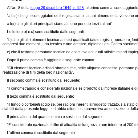
All'art. 8 della
legge 29 dicembre 1949, n. 958
, al primo comma, sono aggiunte 
"a bis) che gli sceneggiatori ed il regista siano italiani almeno nella versione or
a ter) che gli attori principali siano almeno per due terzi italiani".
Le lettere b) e c) sono sostituite dalle seguenti:
"b) che gli altri elementi tecnico-artistici qualificati (aiuto regista, operatore, fo
compresi due elementi, uno tecnico e uno artistico, diplomati dal Centro speriment
c) che il restante personale tecnico ed esecutivo ed i ruoli artistici minori impiega
Dopo il primo comma è aggiunto il seguente comma:
"Gli elementi tecnico-artistici stranieri che, nelle aliquote concesse, potranno pa
realizzazione di film della loro nazionalità".
Il secondo comma è sostituito dal seguente:
"Il cortometraggio è considerato nazionale se prodotto da imprese italiane e girat
Il terzo comma è sostituito dal seguente:
"Il lungo o cortometraggio se, per ragioni inerenti all'oggetto trattato, sia stato girat
stabiliti dalla presente legge, ed abbia ottenuto la preventiva autorizzazione dell
Il primo alinea del quarto comma è sostituito dal seguente:
"E' considerato nazionale il film di attualità di lunghezza non inferiore ai 200 metri 
L'ultimo comma è sostituito dal seguente: