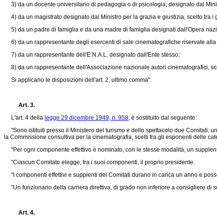
3) da un docente universitario di pedagogia o di psicologia, designato dal Minis
4) da un magistrato designato dal Ministro per la grazia e giustizia, scelto tra i 
5) da un padre di famiglia e da una madre di famiglia designati dall'Opera nazi
6) da un rappresentante degli esercenti di sale cinematografiche riservate alla
7) da un rappresentante dell'E.N.A.L. designato dall'Ente stesso;
8) da un rappresentante dell'Associazione nazionale autori cinematografici, scelto
Si applicano le disposizioni dell'art. 2, ultimo comma".
Art. 3.
L'art. 4 della
legge 29 dicembre 1949, n. 958
, è sostituito dal seguente:
"Sono istituiti presso il Ministero del turismo e dello spettacolo due Comitati, uno
la Commissione consultiva per la cinematografia, scelti fra gli esponenti delle cat
"Per ogni componente effettivo è nominato, con le stesse modalità, un supplen
"Ciascun Comitato elegge, tra i suoi componenti, il proprio presidente.
"I componenti effettivi e supplenti dei Comitati durano in carica un anno e pos
"Un funzionario della carriera direttiva, di grado non inferiore a consigliere di s
Art. 4.