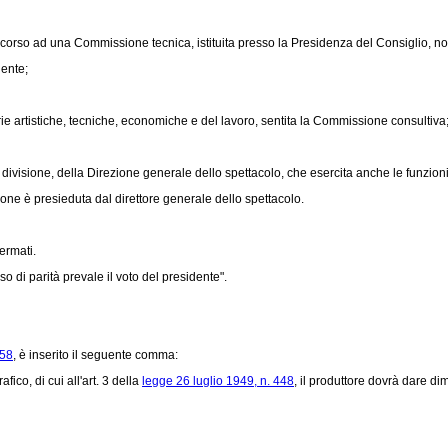
corso ad una Commissione tecnica, istituita presso la Presidenza del Consiglio, no
dente;
rie artistiche, tecniche, economiche e del lavoro, sentita la Commissione consultiva
 divisione, della Direzione generale dello spettacolo, che esercita anche le funzioni
ne è presieduta dal direttore generale dello spettacolo.
ermati.
di parità prevale il voto del presidente".
958
, è inserito il seguente comma:
ico, di cui all'art. 3 della
legge 26 luglio 1949, n. 448
, il produttore dovrà dare d