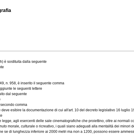
rafia
) è sostituita dalla seguente
nte
9, n. 958, è inserito il seguente comma
giunte le seguenti lettere
uito dal seguente
e
te secondo comma
ve esibire la documentazione di cui all'art. 10 del decreto legislativo 16 luglio 1947
te
legge, agli esercenti delle sale cinematografiche che proiettino, oltre ai normali co
o morale, culturale o ricreativo, i quali siano adeguati alla mentalità dei minori deg
he se di lunghezza inferiore ai 2000 metri ma non a 1200, possono essere ammessi a