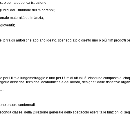
tro per la pubblica istruzione;
giudici del Tribunale dei minorenni;
onale maternità ed infanzia;
 gioventù;
 tra gli autori che abbiano ideato, sceneggiato o diretto uno o più film prodotti pe
 per i film a lungometraggio e uno per i film di attualità, ciascuno composto di cinq
egorie artistiche, tecniche, economiche e del lavoro, designati dalle rispettive orga
te.
sono essere confermati.
econda classe, della Direzione generale dello spettacolo esercita le funzioni di segr