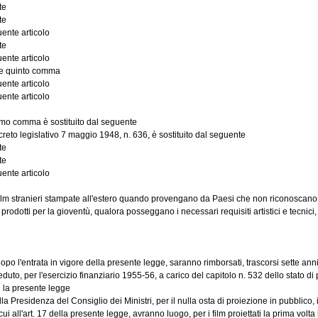
te
te
ente articolo
te
ente articolo
nte quinto comma
ente articolo
ente articolo
rimo comma è sostituito dal seguente
reto legislativo 7 maggio 1948, n. 636, è sostituito dal seguente
te
te
ente articolo
m stranieri stampate all'estero quando provengano da Paesi che non riconoscano, in
odotti per la gioventù, qualora posseggano i necessari requisiti artistici e tecnici, s
o l'entrata in vigore della presente legge, saranno rimborsati, trascorsi sette anni d
, per l'esercizio finanziario 1955-56, a carico del capitolo n. 532 dello stato di pr
 la presente legge
 Presidenza del Consiglio dei Ministri, per il nulla osta di proiezione in pubblico, in
l'art. 17 della presente legge, avranno luogo, per i film proiettati la prima volta in