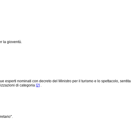
r la gioventù.
ue esperti nominati con decreto del Ministro per il turismo e lo spettacolo, sentita
nizzazioni di categoria
[2]
.
etario".