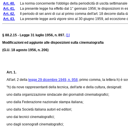
Art. 40.
La norma concernente l'obbligo della periodicità di uscita settimanale dei fi
Art. 41.
La presente legge ha effetto dal 1° gennaio 1956; le disposizioni in essa 
Art. 42.
Il periodo di sei anni di cui al primo comma dell'art. 18 decorre dalla da
Art. 43.
La presente legge avrà vigore sino al 30 giugno 1959, ad eccezione de
§ 88.2.15 - Legge 31 luglio 1956, n. 897.
[1]
Modificazioni ed aggiunte alle disposizioni sulla cinematografia
(G.U. 18 agosto 1956, n. 206)
Art. 1.
All'art. 2 della
legge 29 dicembre 1949, n. 958
, primo comma, la lettera h) è sos
"h) da nove rappresentanti della tecnica, dell'arte e della cultura, designati:
uno dalla organizzazione sindacale dei giornalisti cinematografici;
uno dalla Federazione nazionale stampa italiana;
uno dalla Società italiana autori ed editori;
uno dai tecnici cinematografici;
uno dagli scenografi cinematografici;