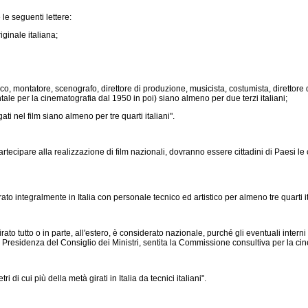
le seguenti lettere:
iginale italiana;
nico, montatore, scenografo, direttore di produzione, musicista, costumista, direttore de
ale per la cinematografia dal 1950 in poi) siano almeno per due terzi italiani;
ti nel film siano almeno per tre quarti italiani".
rtecipare alla realizzazione di film nazionali, dovranno essere cittadini di Paesi le 
o integralmente in Italia con personale tecnico ed artistico per almeno tre quarti it
o tutto o in parte, all'estero, è considerato nazionale, purché gli eventuali interni cost
a Presidenza del Consiglio dei Ministri, sentita la Commissione consultiva per la ci
di cui più della metà girati in Italia da tecnici italiani".