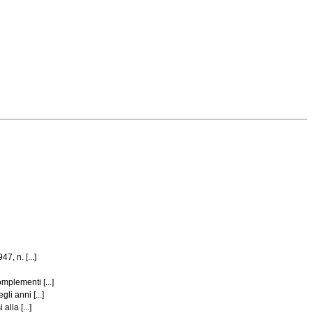
, n. [...]
mplementi [...]
li anni [...]
lla [...]