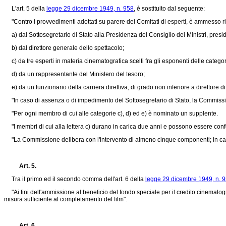
L'art. 5 della
legge 29 dicembre 1949, n. 958
, è sostituito dal seguente:
"Contro i provvedimenti adottati su parere dei Comitati di esperti, è ammesso ri
a) dal Sottosegretario di Stato alla Presidenza del Consiglio dei Ministri, presi
b) dal direttore generale dello spettacolo;
c) da tre esperti in materia cinematografica scelti fra gli esponenti delle catego
d) da un rappresentante del Ministero del tesoro;
e) da un funzionario della carriera direttiva, di grado non inferiore a direttore di
"In caso di assenza o di impedimento del Sottosegretario di Stato, la Commissio
"Per ogni membro di cui alle categorie c), d) ed e) è nominato un supplente.
"I membri di cui alla lettera c) durano in carica due anni e possono essere conf
"La Commissione delibera con l'intervento di almeno cinque componenti; in caso 
Art. 5.
Tra il primo ed il secondo comma dell'art. 6 della
legge 29 dicembre 1949, n. 
"Ai fini dell'ammissione al beneficio del fondo speciale per il credito cinematograf
misura sufficiente al completamento del film".
Art. 6.