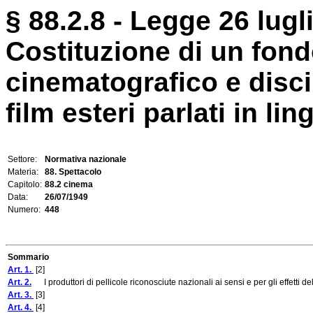
§ 88.2.8 - Legge 26 lugl
Costituzione di un fondo
cinematografico e disci
film esteri parlati in lin
Settore:
Normativa nazionale
Materia:
88. Spettacolo
Capitolo:
88.2 cinema
Data:
26/07/1949
Numero:
448
Sommario
Art. 1.
[2]
Art. 2.
I produttori di pellicole riconosciute nazionali ai sensi e per gli effetti dell
Art. 3.
[3]
Art. 4.
[4]