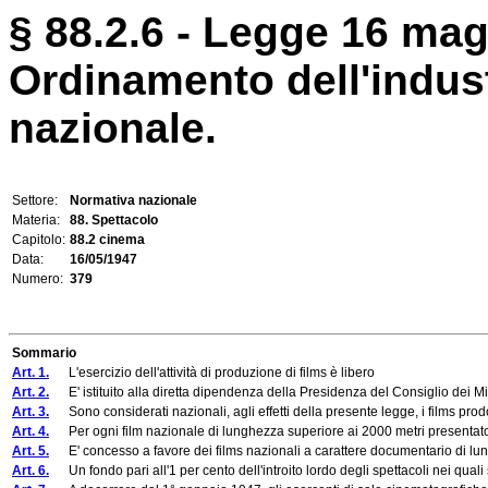
§ 88.2.6 - Legge 16 mag
Ordinamento dell'indus
nazionale.
Settore:
Normativa nazionale
Materia:
88. Spettacolo
Capitolo:
88.2 cinema
Data:
16/05/1947
Numero:
379
Sommario
Art. 1.
L'esercizio dell'attività di produzione di films è libero
Art. 2.
E' istituito alla diretta dipendenza della Presidenza del Consiglio dei Min
Art. 3.
Sono considerati nazionali, agli effetti della presente legge, i films prodotti
Art. 4.
Per ogni film nazionale di lunghezza superiore ai 2000 metri presentato all'
Art. 5.
E' concesso a favore dei films nazionali a carattere documentario di lunghez
Art. 6.
Un fondo pari all'1 per cento dell'introito lordo degli spettacoli nei quali 