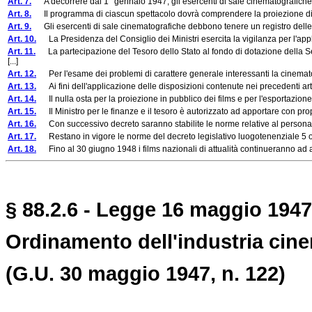
Art. 7.
A decorrere dal 1° gennaio 1947, gli esercenti di sale cinematografiche debb
Art. 8.
Il programma di ciascun spettacolo dovrà comprendere la proiezione di a
Art. 9.
Gli esercenti di sale cinematografiche debbono tenere un registro delle pr
Art. 10.
La Presidenza del Consiglio dei Ministri esercita la vigilanza per l'appl
Art. 11.
La partecipazione del Tesoro dello Stato al fondo di dotazione della Se
[...]
Art. 12.
Per l'esame dei problemi di carattere generale interessanti la cinematogra
Art. 13.
Ai fini dell'applicazione delle disposizioni contenute nei precedenti artic
Art. 14.
Il nulla osta per la proiezione in pubblico dei films e per l'esportazione è
Art. 15.
Il Ministro per le finanze e il tesoro è autorizzato ad apportare con propr
Art. 16.
Con successivo decreto saranno stabilite le norme relative al personale 
Art. 17.
Restano in vigore le norme del decreto legislativo luogotenenziale 5 ot
Art. 18.
Fino al 30 giugno 1948 i films nazionali di attualità continueranno ad avere 
§ 88.2.6 - Legge 16 maggio 1947
Ordinamento dell'industria cine
(G.U. 30 maggio 1947, n. 122)