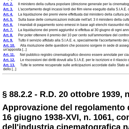
Art. 2.
Il ministero della cultura popolare (direzione generale per la cinematogra
Art. 3.
L'accertamento degli incassi lordi dei film viene eseguito dalla S.I.A.E. coi 
Art. 4.
La liquidazione dei premi viene effettuata dal ministero della cultura pop
Art. 5.
Sulla base delle comunicazioni indicate nell'art. 3 il ministero della cult
Art. 6.
I mandati di pagamento sono emessi in base agli elenchi riassuntivi rilascia
Art. 7.
La liquidazione dei premi aggiuntivi si effettua al 30 giugno di ogni anno s
Art. 8.
Per poter ottenere il premio del 10 per cento sull'ammontare del controvalore
Art. 9.
Tutto il servizio affidato alla S.I.A.E. e, specialmente l'accertamento dei p
Art. 10.
Alla risoluzione delle questioni che possono sorgere in sede di assegn
un'apposita [...]
Art. 11.
Nel pubblico registro cinematografico devono essere annotate per ciascun 
Art. 12.
Le riscossioni dei diritti dovuti alla S.I.A.E. per le iscrizioni e il rilascio
Art. 13.
Tutte le somme recuperate sulle anticipazioni accordate dallo Stato ai 
dello [...]
§ 88.2.2 - R.D. 20 ottobre 1939, 
Approvazione del regolamento d
16 giugno 1938-XVI, n. 1061, co
dell'industria cinematografica n