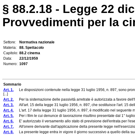
§ 88.2.18 - Legge 22 di
Provvedimenti per la c
Settore:
Normativa nazionale
Materia:
88. Spettacolo
Capitolo:
88.2 cinema
Data:
22/12/1959
Numero:
1097
Sommario
Art. 1.
Le disposizioni contenute nella legge 31 luglio 1956, n. 897, sono proroga
[...]
Art. 2.
Per la sistemazione delle passività arretrate è autorizzata a favore dell'Is
Art. 3.
All'art. 15 della legge 31 luglio 1956, n. 897, che sostituisce l'art. 15 
Art. 4.
L'art. 17 della legge 31 luglio 1956, n. 897, è modificato nel seguente
Art. 5.
Per i film le cui denunce di lavorazione risultino presentate dal 1° luglio 1
Art. 6.
E' autorizzato il versamento allo stato di previsione dell'entrata per l'es
Art. 7.
All'onere derivante dall'applicazione della presente legge nell'esercizio 1
Art. 8.
La presente legge entra in vigore il giorno successivo a quello della sua