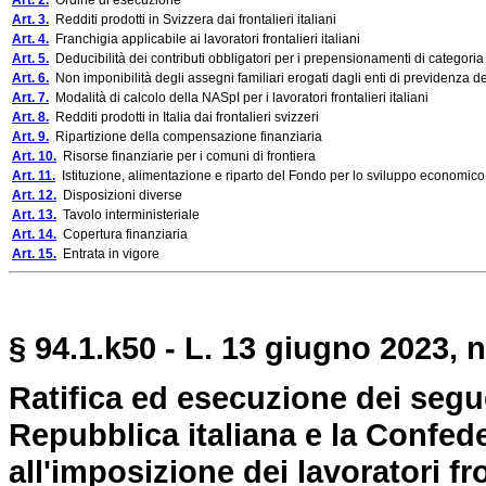
Art. 2.
Ordine di esecuzione
Art. 3.
Redditi prodotti in Svizzera dai frontalieri italiani
Art. 4.
Franchigia applicabile ai lavoratori frontalieri italiani
Art. 5.
Deducibilità dei contributi obbligatori per i prepensionamenti di categoria d
Art. 6.
Non imponibilità degli assegni familiari erogati dagli enti di previdenza dell
Art. 7.
Modalità di calcolo della NASpI per i lavoratori frontalieri italiani
Art. 8.
Redditi prodotti in Italia dai frontalieri svizzeri
Art. 9.
Ripartizione della compensazione finanziaria
Art. 10.
Risorse finanziarie per i comuni di frontiera
Art. 11.
Istituzione, alimentazione e riparto del Fondo per lo sviluppo economico, i
Art. 12.
Disposizioni diverse
Art. 13.
Tavolo interministeriale
Art. 14.
Copertura finanziaria
Art. 15.
Entrata in vigore
§ 94.1.k50 - L. 13 giugno 2023, n
Ratifica ed esecuzione dei segue
Repubblica italiana e la Confede
all'imposizione dei lavoratori fr