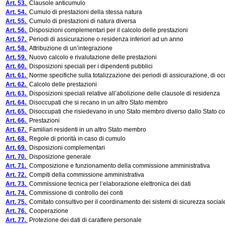
Art. 53.
Clausole anticumulo
Art. 54.
Cumulo di prestazioni della stessa natura
Art. 55.
Cumulo di prestazioni di natura diversa
Art. 56.
Disposizioni complementari per il calcolo delle prestazioni
Art. 57.
Periodi di assicurazione o residenza inferiori ad un anno
Art. 58.
Attribuzione di un’integrazione
Art. 59.
Nuovo calcolo e rivalutazione delle prestazioni
Art. 60.
Disposizioni speciali per i dipendenti pubblici
Art. 61.
Norme specifiche sulla totalizzazione dei periodi di assicurazione, di oc
Art. 62.
Calcolo delle prestazioni
Art. 63.
Disposizioni speciali relative all’abolizione delle clausole di residenza
Art. 64.
Disoccupati che si recano in un altro Stato membro
Art. 65.
Disoccupati che risiedevano in uno Stato membro diverso dallo Stato c
Art. 66.
Prestazioni
Art. 67.
Familiari residenti in un altro Stato membro
Art. 68.
Regole di priorità in caso di cumulo
Art. 69.
Disposizioni complementari
Art. 70.
Disposizione generale
Art. 71.
Composizione e funzionamento della commissione amministrativa
Art. 72.
Compiti della commissione amministrativa
Art. 73.
Commissione tecnica per l’elaborazione elettronica dei dati
Art. 74.
Commissione di controllo dei conti
Art. 75.
Comitato consultivo per il coordinamento dei sistemi di sicurezza social
Art. 76.
Cooperazione
Art. 77.
Protezione dei dati di carattere personale