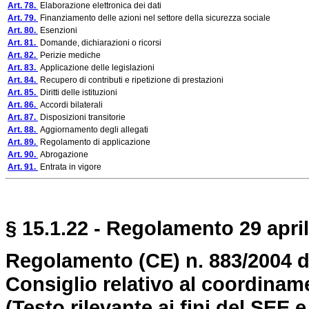
Art. 78.
Elaborazione elettronica dei dati
Art. 79.
Finanziamento delle azioni nel settore della sicurezza sociale
Art. 80.
Esenzioni
Art. 81.
Domande, dichiarazioni o ricorsi
Art. 82.
Perizie mediche
Art. 83.
Applicazione delle legislazioni
Art. 84.
Recupero di contributi e ripetizione di prestazioni
Art. 85.
Diritti delle istituzioni
Art. 86.
Accordi bilaterali
Art. 87.
Disposizioni transitorie
Art. 88.
Aggiornamento degli allegati
Art. 89.
Regolamento di applicazione
Art. 90.
Abrogazione
Art. 91.
Entrata in vigore
§ 15.1.22 - Regolamento 29 april
Regolamento (CE) n. 883/2004 d
Consiglio relativo al coordiname
(Testo rilevante ai fini del SEE e