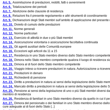
Art. 5.
Assimilazione di prestazioni, redditi, fatti o avvenimenti
Art. 6.
Totalizzazione dei periodi
Art. 7.
Abolizione delle clausole di residenza
Art. 8.
Relazioni fra il presente regolamento e altri strumenti di coordinamento
Art. 9.
Dichiarazioni degli Stati membri sull’ambito di applicazione del present
Art. 10.
Divieto di cumulo delle prestazioni
Art. 11.
Norme generali
Art. 12.
Norme particolari
Art. 13.
Esercizio di attività in due o più Stati membri
Art. 14.
Assicurazione volontaria o assicurazione facoltativa continuata
Art. 15.
Gli agenti ausiliari delle Comunità europee
Art. 16.
Eccezioni agli articoli da 11 a 15
Art. 17.
Residenza in uno Stato membro diverso dallo Stato membro competent
Art. 18.
Dimora nello Stato membro competente qualora il luogo di residenza sia in 
Art. 19.
Dimora al di fuori dello Stato membro competente
Art. 20.
Viaggio inteso a ricevere prestazioni in natura. Autorizzazione a ricever
Art. 21.
Prestazioni in denaro
Art. 22.
Richiedenti di pensione
Art. 23.
Diritto a prestazioni in natura ai sensi della legislazione dello Stato me
Art. 24.
Mancato diritto a prestazioni in natura ai sensi della legislazione dello
Art. 25.
Pensione ai sensi della legislazione di uno o più Stati membri diversi dall
membro di residenza
Art. 26.
Residenza di familiari in uno Stato membro diverso da quello in cui il pe
Art. 27.
Dimora del pensionato o dei familiari in uno Stato membro diverso dall
cure adeguate al di fuori dello Stato [...]