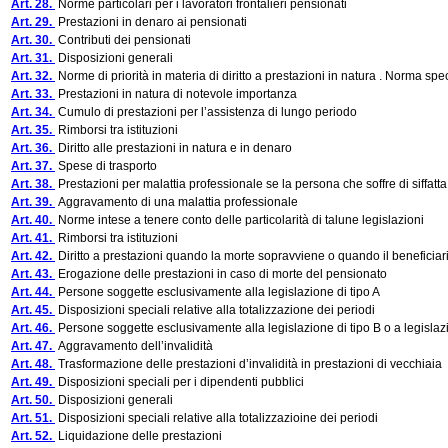
Art. 28.
Norme particolari per i lavoratori frontalieri pensionati
Art. 29.
Prestazioni in denaro ai pensionati
Art. 30.
Contributi dei pensionati
Art. 31.
Disposizioni generali
Art. 32.
Norme di priorità in materia di diritto a prestazioni in natura . Norma spec
Art. 33.
Prestazioni in natura di notevole importanza
Art. 34.
Cumulo di prestazioni per l’assistenza di lungo periodo
Art. 35.
Rimborsi tra istituzioni
Art. 36.
Diritto alle prestazioni in natura e in denaro
Art. 37.
Spese di trasporto
Art. 38.
Prestazioni per malattia professionale se la persona che soffre di siffatta
Art. 39.
Aggravamento di una malattia professionale
Art. 40.
Norme intese a tenere conto delle particolarità di talune legislazioni
Art. 41.
Rimborsi tra istituzioni
Art. 42.
Diritto a prestazioni quando la morte sopravviene o quando il benefici
Art. 43.
Erogazione delle prestazioni in caso di morte del pensionato
Art. 44.
Persone soggette esclusivamente alla legislazione di tipo A
Art. 45.
Disposizioni speciali relative alla totalizzazione dei periodi
Art. 46.
Persone soggette esclusivamente alla legislazione di tipo B o a legislazion
Art. 47.
Aggravamento dell’invalidità
Art. 48.
Trasformazione delle prestazioni d’invalidità in prestazioni di vecchiaia
Art. 49.
Disposizioni speciali per i dipendenti pubblici
Art. 50.
Disposizioni generali
Art. 51.
Disposizioni speciali relative alla totalizzazioine dei periodi
Art. 52.
Liquidazione delle prestazioni