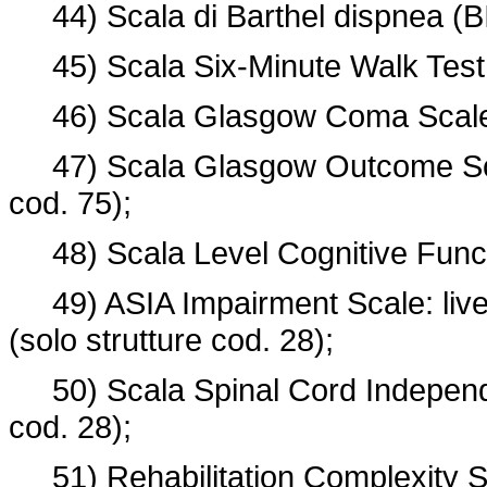
44) Scala di Barthel dispnea (BI-
45) Scala Six-Minute Walk Test (
46) Scala Glasgow Coma Scale (G
47) Scala Glasgow Outcome Scal
cod. 75);
48) Scala Level Cognitive Functio
49) ASIA Impairment Scale: livell
(solo strutture cod. 28);
50) Scala Spinal Cord Independe
cod. 28);
51) Rehabilitation Complexity Sc