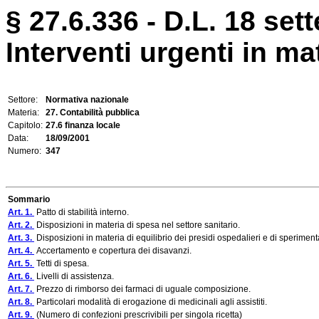
§ 27.6.336 - D.L. 18 set
Interventi urgenti in ma
Settore:
Normativa nazionale
Materia:
27. Contabilità pubblica
Capitolo:
27.6 finanza locale
Data:
18/09/2001
Numero:
347
Sommario
Art. 1.
Patto di stabilità interno.
Art. 2.
Disposizioni in materia di spesa nel settore sanitario.
Art. 3.
Disposizioni in materia di equilibrio dei presidi ospedalieri e di speriment
Art. 4.
Accertamento e copertura dei disavanzi.
Art. 5.
Tetti di spesa.
Art. 6.
Livelli di assistenza.
Art. 7.
Prezzo di rimborso dei farmaci di uguale composizione.
Art. 8.
Particolari modalità di erogazione di medicinali agli assistiti.
Art. 9.
(Numero di confezioni prescrivibili per singola ricetta)