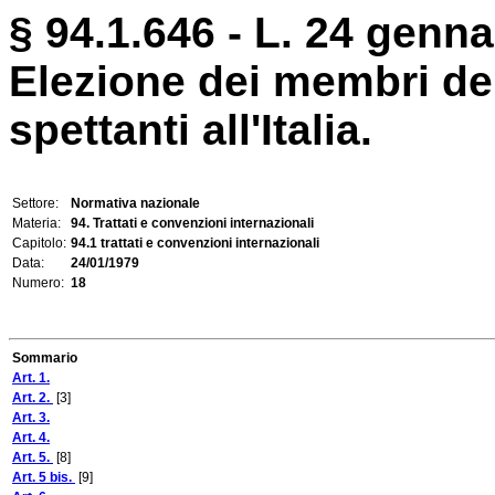
§ 94.1.646 - L. 24 genna
Elezione dei membri de
spettanti all'Italia.
Settore:
Normativa nazionale
Materia:
94. Trattati e convenzioni internazionali
Capitolo:
94.1 trattati e convenzioni internazionali
Data:
24/01/1979
Numero:
18
Sommario
Art. 1.
Art. 2.
[3]
Art. 3.
Art. 4.
Art. 5.
[8]
Art. 5 bis.
[9]