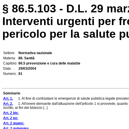
§ 86.5.103 - D.L. 29 mar
Interventi urgenti per f
pericolo per la salute p
Settore:
Normativa nazionale
Materia:
86. Sanità
Capitolo:
86.5 prevenzione e cura delle malattie
Data:
29/03/2004
Numero:
81
Sommario
Art. 1.
1. Al fine di contrastare le emergenze di salute pubblica legate prevalente
Art. 2.
1. All'onere derivante dall'attuazione dell'articolo 1 si provvede, quant
iscritto, ai fini del bilancio [...]
Art. 2 bis.
Art. 2 ter.
Art. 2 quater.
Art. 2 quinquies.