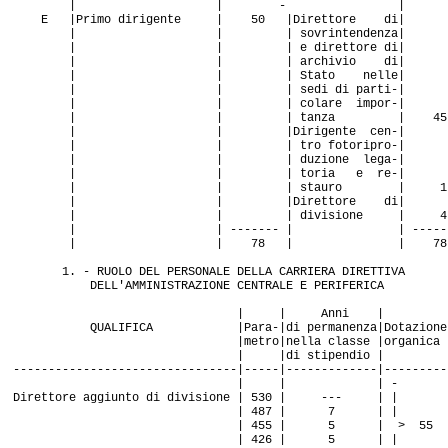
| | - |
E |Primo dirigente | 50 |Direttore di|
| | | sovrintendenza|
| | | e direttore di|
| | | archivio di|
| | | Stato nelle|
| | | sedi di parti-|
| | | colare impor-|
| | | tanza | 45
| | |Dirigente cen-|
| | | tro fotoripro-|
| | | duzione lega-|
| | | toria e re-|
| | | stauro | 1
| | |Direttore di|
| | | divisione | 4
| | ------- | | -----
| | 78 | | 78
1. - RUOLO DEL PERSONALE DELLA CARRIERA DIRETTIVA
DELL'AMMINISTRAZIONE CENTRALE E PERIFERICA
| | Anni |
QUALIFICA |Para-|di permanenza|Dotazione
|metro|nella classe |organica
| |di stipendio |
--------------------------------|-----|-------------|---------
| | | -
Direttore aggiunto di divisione | 530 | --- | |
| 487 | 7 | |
| 455 | 5 | > 55
| 426 | 5 | |