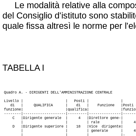
Le modalità relative alla compo
del Consiglio d'istituto sono stabil
quale fissa altresì le norme per l'
TABELLA I
Quadro A. - DIRIGENTI DELL'AMMINISTRAZIONE CENTRALE
Livello | | Posti | |
di | QUALIFICA | di | Funzione |Posti 
funzione| |qualifica| |funzion
--------|--------------------|---------|---------------|------
C |Dirigente generale | 4 |Direttore gene-|
| | | rale | 4
D |Dirigente superiore | 18 |Vice dirigente|
| | | generale | 4
| | | |-