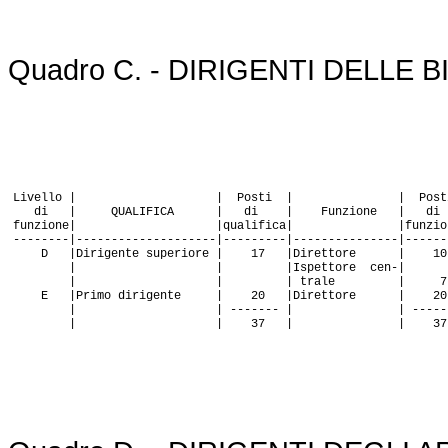
Quadro C. - DIRIGENTI DELLE 
Livello | | Posti | | Post
di | QUALIFICA | di | Funzione | di
funzione| |qualifica| |funzion
--------|--------------------|---------|---------------|------
D |Dirigente superiore | 17 |Direttore | 10
| | |Ispettore cen-|
| | | trale | 7
E |Primo dirigente | 20 |Direttore | 20
| | ------- | | -----
| | 37 | | 37