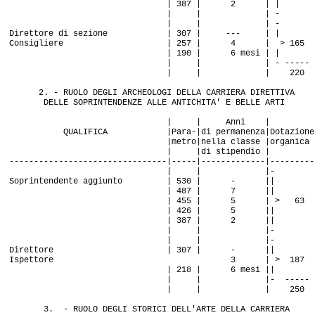
| 387 | 2 | |
| | | -
| | | -
Direttore di sezione | 307 | --- | |
Consigliere | 257 | 4 | > 165
| 190 | 6 mesi | |
| | | - -----
| | | 220
2. - RUOLO DEGLI ARCHEOLOGI DELLA CARRIERA DIRETTIVA
DELLE SOPRINTENDENZE ALLE ANTICHITA' E BELLE ARTI
| | Anni |
QUALIFICA |Para-|di permanenza|Dotazione
|metro|nella classe |organica
| |di stipendio |
--------------------------------|-----|-------------|---------
| | |-
Soprintendente aggiunto | 530 | - ||
| 487 | 7 ||
| 455 | 5 | > 63
| 426 | 5 ||
| 387 | 2 ||
| | |-
| | |-
Direttore | 307 | - ||
Ispettore 3 | > 187
| 218 | 6 mesi ||
| | |- -----
| | | 250
3. - RUOLO DEGLI STORICI DELL'ARTE DELLA CARRIERA