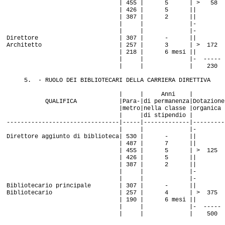
| 455 | 5 | > 58
| 426 | 5 ||
| 387 | 2 ||
| | |-
| | |-
Direttore | 307 | - ||
Architetto | 257 | 3 | > 172
| 218 | 6 mesi ||
| | |- -----
| | | 230
5. - RUOLO DEI BIBLIOTECARI DELLA CARRIERA DIRETTIVA
| | Anni |
QUALIFICA |Para-|di permanenza|Dotazione
|metro|nella classe |organica
| |di stipendio |
--------------------------------|-----|-------------|---------
| | |-
Direttore aggiunto di biblioteca| 530 | - ||
| 487 | 7 ||
| 455 | 5 | > 125
| 426 | 5 ||
| 387 | 2 ||
| | |-
| | |-
Bibliotecario principale | 307 | - ||
Bibliotecario | 257 | 4 | > 375
| 190 | 6 mesi ||
| | |- -----
| | | 500