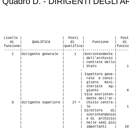
Quadro D. - DIRIGENTI DEGLI A
Livello | | Posti | | Post
di | QUALIFICA | di | Funzione | di
funzione| |qualifica| |funzion
--------|--------------------|---------|---------------|------
C |Dirigente generale | 1 |Sovrintendente |
| | | dell'archivio |
| | | centrale dello|
| | | Stato | 1
| | - |
| | | Ispettore gene-|
| | | rale e consi-|
| | | gliere mini-|
| | | steriale ag-|
| | | giunto | 8
| | | Vice sovrinten-|
| | | dente dell'ar-|
D |Dirigente superiore | 27 < chivio centra-|
| | | le | 1
| | | Direttore di|
| | | sovrintendenza|
| | | e di archivio|
| | | nelle sedi più|
| | | importanti | 18