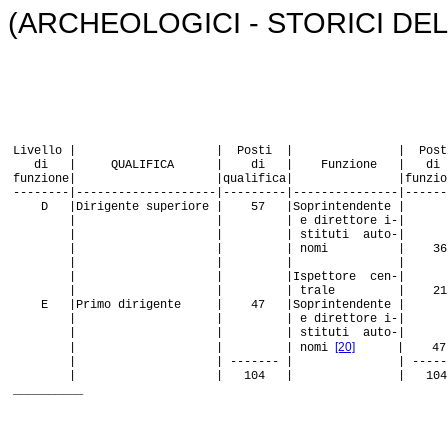
(ARCHEOLOGICI - STORICI DEL
Livello | | Posti | | Post
di | QUALIFICA | di | Funzione | di
funzione| |qualifica| |funzion
--------|--------------------|---------|---------------|------
D |Dirigente superiore | 57 |Soprintendente |
| | | e direttore i-|
| | | stituti auto-|
| | | nomi | 36
| | | |
| | |Ispettore cen-|
| | | trale | 21
E |Primo dirigente | 47 |Soprintendente |
| | | e direttore i-|
| | | stituti auto-|
[20]
| | | nomi
| 47
| | ------- | | -----
| | 104 | | 104
__________