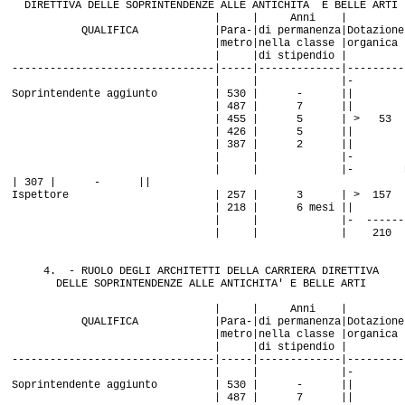
DIRETTIVA DELLE SOPRINTENDENZE ALLE ANTICHITA E BELLE ARTI
| | Anni |
QUALIFICA |Para-|di permanenza|Dotazione
|metro|nella classe |organica
| |di stipendio |
--------------------------------|-----|-------------|---------
| | |-
Soprintendente aggiunto | 530 | - ||
| 487 | 7 ||
| 455 | 5 | > 53
| 426 | 5 ||
| 387 | 2 ||
| | |-
| | |- Diretto
| 307 | - ||
Ispettore | 257 | 3 | > 157
| 218 | 6 mesi ||
| | |- ------
| | | 210
4. - RUOLO DEGLI ARCHITETTI DELLA CARRIERA DIRETTIVA
DELLE SOPRINTENDENZE ALLE ANTICHITA' E BELLE ARTI
| | Anni |
QUALIFICA |Para-|di permanenza|Dotazione
|metro|nella classe |organica
| |di stipendio |
--------------------------------|-----|-------------|---------
| | |-
Soprintendente aggiunto | 530 | - ||
| 487 | 7 ||