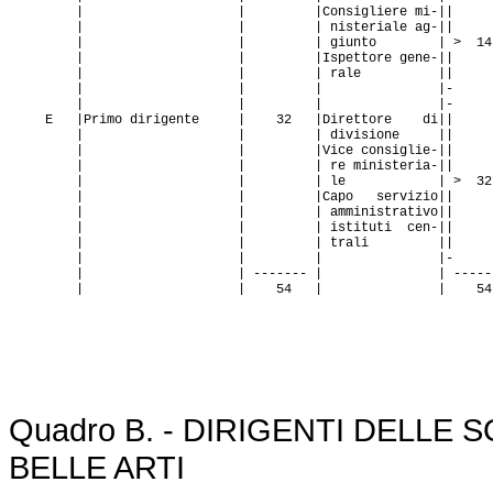
| | |Consigliere mi-||
| | | nisteriale ag-||
| | | giunto | > 14
| | |Ispettore gene-||
| | | rale ||
| | | |-
| | | |-
E |Primo dirigente | 32 |Direttore di||
| | | divisione ||
| | |Vice consiglie-||
| | | re ministeria-||
| | | le | > 32
| | |Capo servizio||
| | | amministrativo||
| | | istituti cen-||
| | | trali ||
| | | |-
| | ------- | | -----
| | 54 | | 54
Quadro B. - DIRIGENTI DELLE
BELLE ARTI