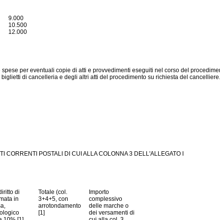
9.000
10.500
12.000
e le spese per eventuali copie di atti e provvedimenti eseguiti nel corso del procedi
i biglietti di cancelleria e degli altri atti del procedimento su richiesta del cancelli
I CORRENTI POSTALI DI CUI ALLA COLONNA 3 DELL'ALLEGATO I
iritto di
Totale (col.
Importo
mata in
3+4+5, con
complessivo
a,
arrotondamento
delle marche o
ologico
[1]
dei versamenti di
a 10% [1]
cui alla col. 3