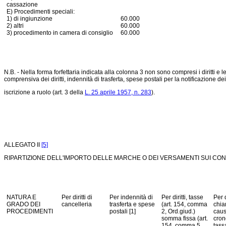
cassazione
E) Procedimenti speciali:
1) di ingiunzione
60.000
2) altri
60.000
3) procedimento in camera di consiglio
60.000
N.B. - Nella forma forfettaria indicata alla colonna 3 non sono compresi i diritti 
comprensiva dei diritti, indennità di trasferta, spese postali per la notificazione de
iscrizione a ruolo (art. 3 della
L. 25 aprile 1957, n. 283
).
ALLEGATO II
[5]
RIPARTIZIONE DELL'IMPORTO DELLE MARCHE O DEI VERSAMENTI SUI CONT
NATURA E
Per diritti di
Per indennità di
Per diritti, tasse
Per d
GRADO DEI
cancelleria
trasferta e spese
(art. 154, comma
chia
PROCEDIMENTI
postali [1]
2, Ord.giud.)
caus
somma fissa (art.
cron
154, comma 5,
tass