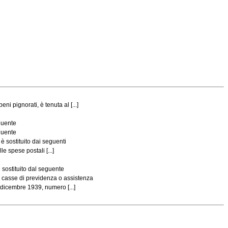
i pignorati, è tenuta al [...]
guente
guente
 sostituito dai seguenti
le spese postali [...]
 sostituito dal seguente
e casse di previdenza o assistenza
11 dicembre 1939, numero [...]