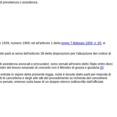
di previdenza o assistenza.
e 1939, numero 1969
, ed all'articolo 1 della
legge 7 febbraio 1956, n. 65
, si
le parti ai sensi dell'articolo 38 delle disposizioni per l'attuazione del codice di
assistenza avvocati e procuratori, sono versati all'erario dello Stato entro dieci
istro del tesoro emanato di concerto con il Ministro di grazia e giustizia
[3]
.
i entrata in vigore della presente legge, nulla è dovuto dalle parti per imposta di
ti di cancelleria e degli altri atti del procedimento su richiesta del cancelliere
 e penale, emesso sulla base di un doppio elenco sottoscritto dall'ufficiale