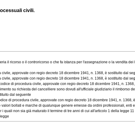
ocessuali civili.
 il ricorso o il controricorso o che fa istanza per l'assegnazione o la vendita dei ben
 civile, approvate con regio decreto 18 dicembre 1941, n. 1368, è sostituito dal se
 civile, approvate con regio decreto 18 dicembre 1941, n. 1368, è sostituito dal se
odice di procedura civile, approvate con regio decreto 18 dicembre 1941, n. 1368, è
mento su richiesta del cancelliere sono dovuti all'ufficiale giudiziario il rimborso del
ituito dal seguente
dice di procedura civile, approvate con regio decreto 18 dicembre 1941, n. 1368, è
 valori bollati e marche di qualunque genere emesse da ordini professionali, enti 
er i quali non sia già maturato il termine di tre anni di cui all'articolo 1 della legge 
 legge