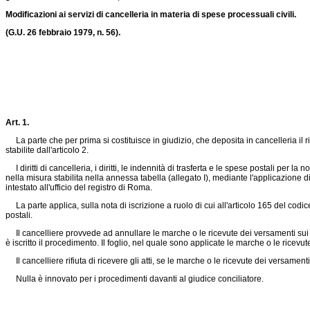
Modificazioni ai servizi di cancelleria in materia di spese processuali civili.
(G.U. 26 febbraio 1979, n. 56).
Art. 1.
La parte che per prima si costituisce in giudizio, che deposita in cancelleria il r
stabilite dall'articolo 2.
I diritti di cancelleria, i diritti, le indennità di trasferta e le spese postali per la
nella misura stabilita nella annessa tabella (allegato I), mediante l'applicazione
intestato all'ufficio del registro di Roma.
La parte applica, sulla nota di iscrizione a ruolo di cui all'articolo 165 del codic
postali.
Il cancelliere provvede ad annullare le marche o le ricevute dei versamenti sui 
è iscritto il procedimento. Il foglio, nel quale sono applicate le marche o le ricevu
Il cancelliere rifiuta di ricevere gli atti, se le marche o le ricevute dei versament
Nulla è innovato per i procedimenti davanti al giudice conciliatore.