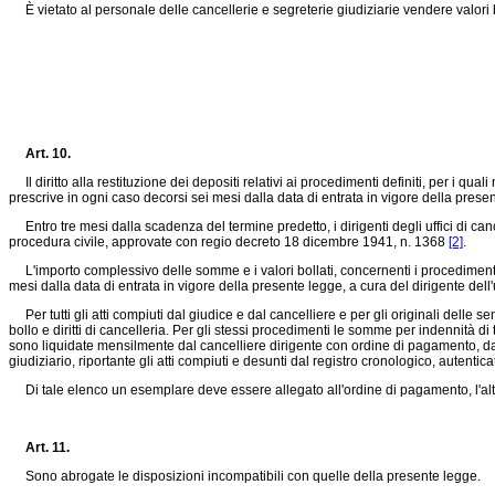
È vietato al personale delle cancellerie e segreterie giudiziarie vendere valori
Art. 10.
Il diritto alla restituzione dei depositi relativi ai procedimenti definiti, per i quali 
prescrive in ogni caso decorsi sei mesi dalla data di entrata in vigore della prese
Entro tre mesi dalla scadenza del termine predetto, i dirigenti degli uffici di cancel
procedura civile, approvate con
regio decreto 18 dicembre 1941, n. 1368
[2]
.
L'importo complessivo delle somme e i valori bollati, concernenti i procedimenti no
mesi dalla data di entrata in vigore della presente legge, a cura del dirigente dell
Per tutti gli atti compiuti dal giudice e dal cancelliere e per gli originali delle s
bollo e diritti di cancelleria. Per gli stessi procedimenti le somme per indennità di t
sono liquidate mensilmente dal cancelliere dirigente con ordine di pagamento, da isc
giudiziario, riportante gli atti compiuti e desunti dal registro cronologico, autentica
Di tale elenco un esemplare deve essere allegato all'ordine di pagamento, l'altro 
Art. 11.
Sono abrogate le disposizioni incompatibili con quelle della presente legge.