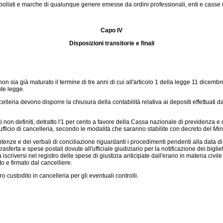
 bollati e marche di qualunque genere emesse da ordini professionali, enti e casse 
Capo IV
Disposizioni transitorie e finali
non sia già maturato il termine di tre anni di cui all'articolo 1 della
legge 11 dicembr
nte legge.
leria devono disporre la chiusura della contabilità relativa ai depositi effettuati dal
n definiti, detratto l'1 per cento a favore della Cassa nazionale di previdenza e di 
'ufficio di cancelleria, secondo le modalità che saranno stabilite con decreto del Min
entenze e dei verbali di conciliazione riguardanti i procedimenti pendenti alla data d
rasferta e spese postali dovute all'ufficiale giudiziario per la notificazione dei bigliet
riversi nel registro delle spese di giustizia anticipate dall'erario in materia civile
to e firmato dal cancelliere.
custodito in cancelleria per gli eventuali controlli.