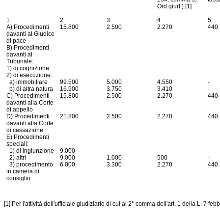
Ord.giud.) [1]
1
2
3
4
5
A) Procedimenti
15.800
2.500
2.270
440
davanti al Giudice
di pace
B) Procedimenti
davanti al
Tribunale:
1) di cognizione
2) di esecuzione:
a) immobiliare
99.500
5.000
4.550
-
b) di altra natura
16.900
3.750
3.410
-
C) Procedimenti
15.800
2.500
2.270
440
davanti alla Corte
di appello
D) Procedimenti
21.800
2.500
2.270
440
davanti alla Corte
di cassazione
E) Procedimenti
speciali:
1) di ingiunzione
9.000
-
-
-
2) altri
9.000
1.000
500
-
3) procedimento
6.000
3.300
2.270
440
in camera di
consiglio
[1] Per l'attività dell'ufficiale giudiziario di cui al 2° comma dell'art. 1 della
L. 7 feb