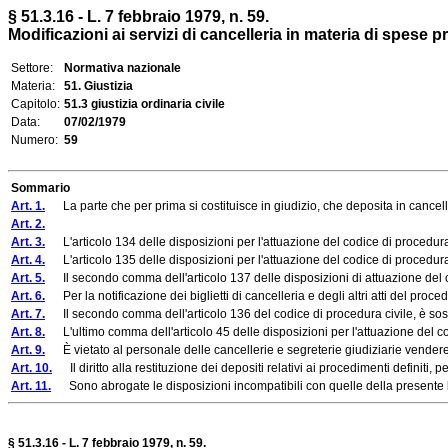
§ 51.3.16 - L. 7 febbraio 1979, n. 59.
Modificazioni ai servizi di cancelleria in materia di spese pr
Settore:
Normativa nazionale
Materia:
51. Giustizia
Capitolo:
51.3 giustizia ordinaria civile
Data:
07/02/1979
Numero:
59
Sommario
Art. 1.
La parte che per prima si costituisce in giudizio, che deposita in cancelleria
Art. 2.
Art. 3.
L'articolo 134 delle disposizioni per l'attuazione del codice di procedura
Art. 4.
L'articolo 135 delle disposizioni per l'attuazione del codice di procedura
Art. 5.
Il secondo comma dell'articolo 137 delle disposizioni di attuazione del c
Art. 6.
Per la notificazione dei biglietti di cancelleria e degli altri atti del procedi
Art. 7.
Il secondo comma dell'articolo 136 del codice di procedura civile, è sost
Art. 8.
L'ultimo comma dell'articolo 45 delle disposizioni per l'attuazione del co
Art. 9.
È vietato al personale delle cancellerie e segreterie giudiziarie vendere
Art. 10.
Il diritto alla restituzione dei depositi relativi ai procedimenti definiti, p
Art. 11.
Sono abrogate le disposizioni incompatibili con quelle della presente
§
51.3.16
- L. 7 febbraio 1979, n. 59.