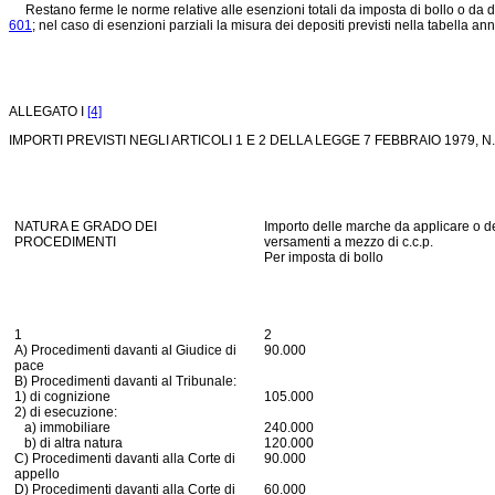
Restano ferme le norme relative alle esenzioni totali da imposta di bollo o da diri
601
; nel caso di esenzioni parziali la misura dei depositi previsti nella tabella 
ALLEGATO I
[4]
IMPORTI PREVISTI NEGLI ARTICOLI 1 E 2 DELLA LEGGE 7 FEBBRAIO 1979, 
NATURA E GRADO DEI
Importo delle marche da applicare o d
PROCEDIMENTI
versamenti a mezzo di c.c.p.
Per imposta di bollo
1
2
A) Procedimenti davanti al Giudice di
90.000
pace
B) Procedimenti davanti al Tribunale:
1) di cognizione
105.000
2) di esecuzione:
a) immobiliare
240.000
b) di altra natura
120.000
C) Procedimenti davanti alla Corte di
90.000
appello
D) Procedimenti davanti alla Corte di
60.000