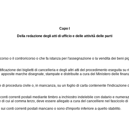
Capo I
Della redazione degli atti di ufficio e delle attività delle parti
icorso o il controricorso o che fa istanza per l'assegnazione o la vendita dei beni p
 notificazione dei biglietti di cancelleria e degli altri atti del procedimento eseguita s
 di apposite marche disegnate, stampate e distribuite a cura del Ministero delle fina
e di procedura civile o, in mancanza, su un foglio di carta contenente l'indicazione 
conti correnti postali mediante timbro a inchiostro indelebile con datario e numer
te di cui al comma terzo, deve essere allegato a cura del cancelliere nel fascicolo di u
i sui conti correnti postali mancano o sono d'importo inferiore a quello stabilito.