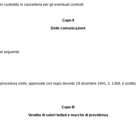
custodito in cancelleria per gli eventuali controlli.
Capo II
Delle comunicazioni
dal seguente:
i procedura civile, approvate con
regio decreto 18 dicembre 1941, n. 1368
, è sostit
Capo III
Vendita di valori bollati e marche di previdenza