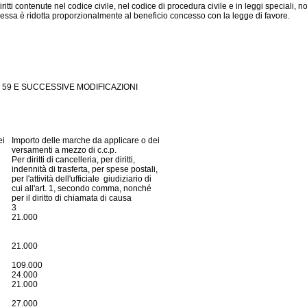
tti contenute nel codice civile, nel codice di procedura civile e in leggi speciali, 
annessa è ridotta proporzionalmente al beneficio concesso con la legge di favore.
N. 59 E SUCCESSIVE MODIFICAZIONI
ei
Importo delle marche da applicare o dei
versamenti a mezzo di c.c.p.
Per diritti di cancelleria, per diritti,
indennità di trasferta, per spese postali,
per l'attività dell'ufficiale giudiziario di
cui all'art. 1, secondo comma, nonché
per il diritto di chiamata di causa
3
21.000
21.000
109.000
24.000
21.000
27.000