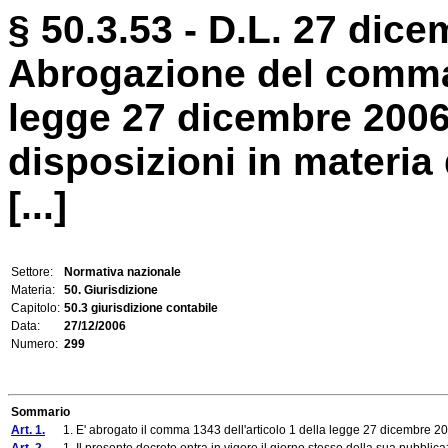
§ 50.3.53 - D.L. 27 dice
Abrogazione del comma 1
legge 27 dicembre 2006,
disposizioni in materia
[...]
Settore:
Normativa nazionale
Materia:
50. Giurisdizione
Capitolo:
50.3 giurisdizione contabile
Data:
27/12/2006
Numero:
299
Sommario
Art. 1.
1. E' abrogato il comma 1343 dell'articolo 1 della legge 27 dicembre 20