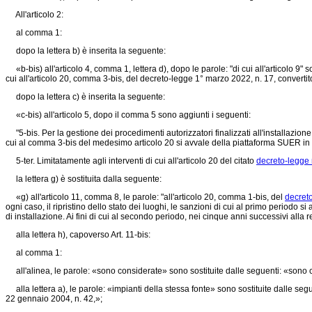
All'articolo 2:
al comma 1:
dopo la lettera b) è inserita la seguente:
«b-bis) all'articolo 4, comma 1, lettera d), dopo le parole: "di cui all'articolo 9" s
cui all'articolo 20, comma 3-bis, del decreto-legge 1° marzo 2022, n. 17, convertit
dopo la lettera c) è inserita la seguente:
«c-bis) all'articolo 5, dopo il comma 5 sono aggiunti i seguenti:
"5-bis. Per la gestione dei procedimenti autorizzatori finalizzati all'installazione
cui al comma 3-bis del medesimo articolo 20 si avvale della piattaforma SUER in
5-ter. Limitatamente agli interventi di cui all'articolo 20 del citato
decreto-legge 
la lettera g) è sostituita dalla seguente:
«g) all'articolo 11, comma 8, le parole: "all'articolo 20, comma 1-bis, del
decreto
ogni caso, il ripristino dello stato dei luoghi, le sanzioni di cui al primo periodo s
di installazione. Ai fini di cui al secondo periodo, nei cinque anni successivi alla 
alla lettera h), capoverso Art. 11-bis:
al comma 1:
all'alinea, le parole: «sono considerate» sono sostituite dalle seguenti: «sono 
alla lettera a), le parole: «impianti della stessa fonte» sono sostituite dalle se
22 gennaio 2004, n. 42,»;