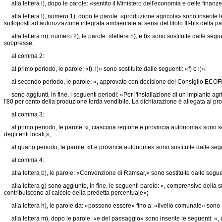
alla lettera i), dopo le parole: «sentito il Ministero dell'economia e delle finanze»
alla lettera l), numero 1), dopo le parole: «produzione agricola» sono inserite le s
sottoposti ad autorizzazione integrata ambientale ai sensi del titolo III-bis del
alla lettera m), numero 2), le parole: «lettere h), e l)» sono sostituite dalle segu
soppresse;
al comma 2:
al primo periodo, le parole: «f), l)» sono sostituite dalle seguenti: «f) e l)»;
al secondo periodo, le parole: «, approvato con decisione del Consiglio ECOFI
sono aggiunti, in fine, i seguenti periodi: «Per l'installazione di un impianto agr
l'80 per cento della produzione lorda vendibile. La dichiarazione è allegata al pro
al comma 3:
al primo periodo, le parole: «, ciascuna regione e provincia autonoma» sono sos
degli enti locali,»;
al quarto periodo, le parole: «Le province autonome» sono sostituite dalle segu
al comma 4:
alla lettera b), le parole: «Convenzione di Ramsar,» sono sostituite dalle segue
alla lettera g) sono aggiunte, in fine, le seguenti parole: «, comprensive della s
contribuiscono al calcolo della predetta percentuale»;
alla lettera h), le parole da: «possono essere» fino a: «livello comunale» sono 
alla lettera m), dopo le parole: «e del paesaggio» sono inserite le seguenti: «, di