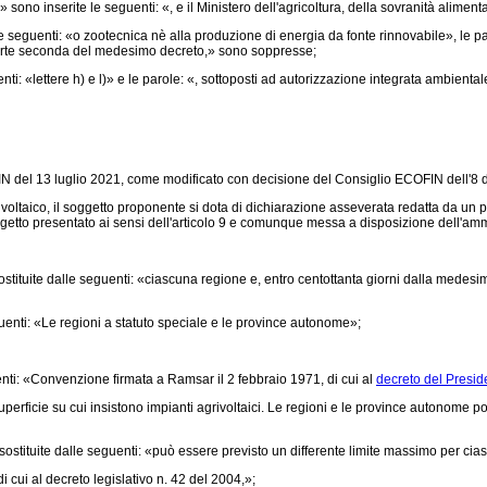
 sono inserite le seguenti: «, e il Ministero dell'agricoltura, della sovranità aliment
eguenti: «o zootecnica nè alla produzione di energia da fonte rinnovabile», le parole:
la parte seconda del medesimo decreto,» sono soppresse;
enti: «lettere h) e l)» e le parole: «, sottoposti ad autorizzazione integrata ambienta
N del 13 luglio 2021, come modificato con decisione del Consiglio ECOFIN dell'8
ivoltaico, il soggetto proponente si dota di dichiarazione asseverata redatta da un 
getto presentato ai sensi dell'articolo 9 e comunque messa a disposizione dell'ammin
tituite dalle seguenti: «ciascuna regione e, entro centottanta giorni dalla mede
enti: «Le regioni a statuto speciale e le province autonome»;
nti: «Convenzione firmata a Ramsar il 2 febbraio 1971, di cui al
decreto del Presid
uperficie su cui insistono impianti agrivoltaici. Le regioni e le province autonome
sostituite dalle seguenti: «può essere previsto un differente limite massimo per c
 cui al decreto legislativo n. 42 del 2004,»;