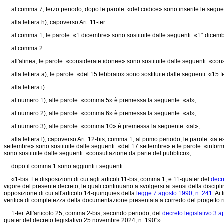
al comma 7, terzo periodo, dopo le parole: «del codice» sono inserite le seguent
alla lettera h), capoverso Art. 11-ter:
al comma 1, le parole: «1 dicembre» sono sostituite dalle seguenti: «1° dicem
al comma 2:
all'alinea, le parole: «considerate idonee» sono sostituite dalle seguenti: «cons
alla lettera a), le parole: «del 15 febbraio» sono sostituite dalle seguenti: «15 
alla lettera i):
al numero 1), alle parole: «comma 5» è premessa la seguente: «al»;
al numero 2), alle parole: «comma 6» è premessa la seguente: «al»;
al numero 3), alle parole: «comma 10» è premessa la seguente: «al»;
alla lettera l), capoverso Art. 12-bis, comma 1, al primo periodo, le parole: «a e
settembre» sono sostituite dalle seguenti: «del 17 settembre» e le parole: «infor
sono sostituite dalle seguenti: «consultazione da parte del pubblico»;
dopo il comma 1 sono aggiunti i seguenti:
«1-bis. Le disposizioni di cui agli articoli 11-bis, comma 1, e 11-quater del
decr
vigore del presente decreto, le quali continuano a svolgersi ai sensi della discipl
opposizione di cui all'articolo 14-quinquies della
legge 7 agosto 1990, n. 241.
Ai 
verifica di completezza della documentazione presentata a corredo del progetto ris
1-ter. All'articolo 25, comma 2-bis, secondo periodo, del
decreto legislativo 3 a
quater del
decreto legislativo 25 novembre 2024, n. 190"».