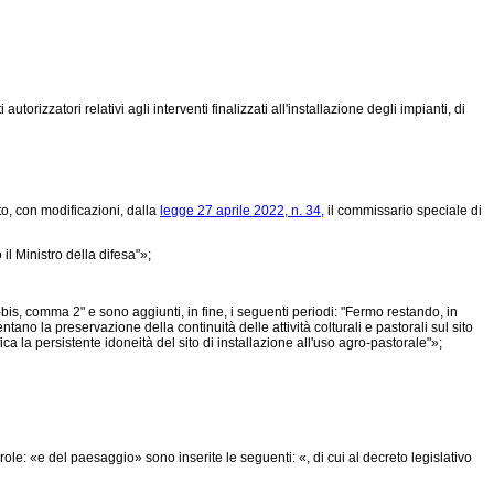
orizzatori relativi agli interventi finalizzati all'installazione degli impianti, di
to, con modificazioni, dalla
legge 27 aprile 2022, n. 34,
il commissario speciale di
il Ministro della difesa"»;
1-bis, comma 2" e sono aggiunti, in fine, i seguenti periodi: "Fermo restando, in
ntano la preservazione della continuità delle attività colturali e pastorali sul sito
ca la persistente idoneità del sito di installazione all'uso agro-pastorale"»;
ole: «e del paesaggio» sono inserite le seguenti: «, di cui al
decreto legislativo