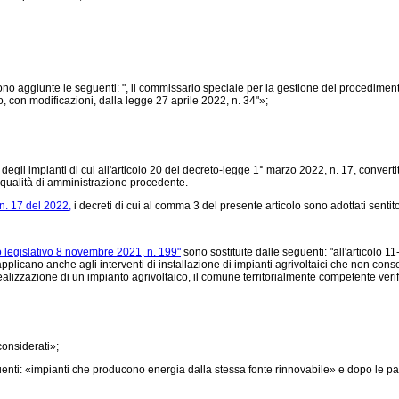
ono aggiunte le seguenti: ", il commissario speciale per la gestione dei procedimenti aut
o, con modificazioni, dalla
legge 27 aprile 2022, n. 34"»;
 degli impianti di cui all'articolo 20 del decreto-legge 1° marzo 2022, n. 17, converti
 qualità di amministrazione procedente.
n. 17 del 2022,
i decreti di cui al comma 3 del presente articolo sono adottati sentito 
 legislativo 8 novembre 2021, n. 199"
sono sostituite dalle seguenti: "all'articolo 1
i applicano anche agli interventi di installazione di impianti agrivoltaici che non conse
realizzazione di un impianto agrivoltaico, il comune territorialmente competente verifi
considerati»;
guenti: «impianti che producono energia dalla stessa fonte rinnovabile» e dopo le par