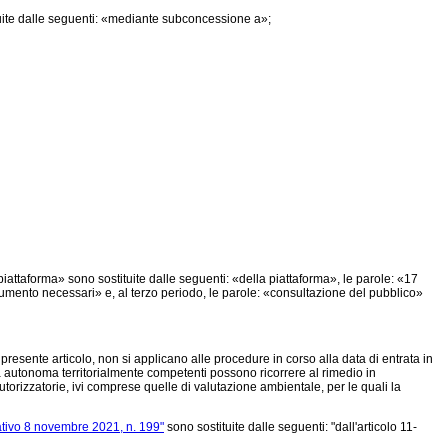
tuite dalle seguenti: «mediante subconcessione a»;
iattaforma» sono sostituite dalle seguenti: «della piattaforma», le parole: «17
rumento necessari» e, al terzo periodo, le parole: «consultazione del pubblico»
 presente articolo, non si applicano alle procedure in corso alla data di entrata in
cia autonoma territorialmente competenti possono ricorrere al rimedio in
autorizzatorie, ivi comprese quelle di valutazione ambientale, per le quali la
ativo 8 novembre 2021, n. 199"
sono sostituite dalle seguenti: "dall'articolo 11-