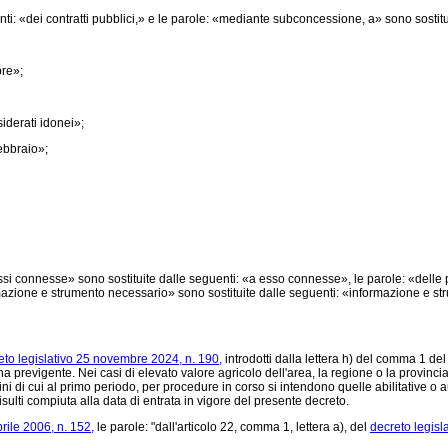
i: «dei contratti pubblici,» e le parole: «mediante subconcessione, a» sono sosti
bre»;
iderati idonei»;
febbraio»;
ssi connesse» sono sostituite dalle seguenti: «a esso connesse», le parole: «delle p
mazione e strumento necessario» sono sostituite dalle seguenti: «informazione e st
eto legislativo 25 novembre 2024, n. 190,
introdotti dalla lettera h) del comma 1 del
ina previgente. Nei casi di elevato valore agricolo dell'area, la regione o la provin
fini di cui al primo periodo, per procedure in corso si intendono quelle abilitative o 
ulti compiuta alla data di entrata in vigore del presente decreto.
prile 2006, n. 152,
le parole: "dall'articolo 22, comma 1, lettera a), del
decreto legisl