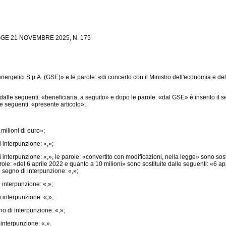
E 21 NOVEMBRE 2025, N. 175
rgetici S.p.A. (GSE)» e le parole: «di concerto con il Ministro dell'economia e dell
lle seguenti: «beneficiaria, a seguito» e dopo le parole: «dal GSE» è inserito il se
e seguenti: «presente articolo»;
 milioni di euro»;
 interpunzione: «,»;
interpunzione: «,», le parole: «convertito con modificazioni, nella legge» sono sosti
parole: «del 6 aprile 2022 e quanto a 10 milioni» sono sostituite dalle seguenti: «6 a
 segno di interpunzione: «,»;
 interpunzione: «,»;
 interpunzione: «,»;
no di interpunzione: «,»;
 interpunzione: «,».