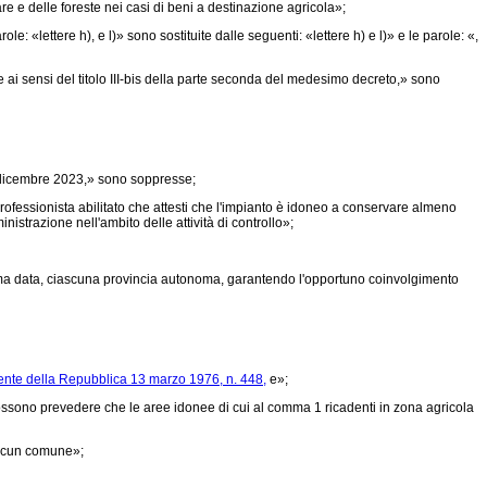
are e delle foreste nei casi di beni a destinazione agricola»;
 «lettere h), e l)» sono sostituite dalle seguenti: «lettere h) e l)» e le parole: «,
le ai sensi del titolo III-bis della parte seconda del medesimo decreto,» sono
 dicembre 2023,» sono soppresse;
professionista abilitato che attesti che l'impianto è idoneo a conservare almeno
istrazione nell'ambito delle attività di controllo»;
sima data, ciascuna provincia autonoma, garantendo l'opportuno coinvolgimento
ente della Repubblica 13 marzo 1976, n. 448,
e»;
 possono prevedere che le aree idonee di cui al comma 1 ricadenti in zona agricola
iascun comune»;