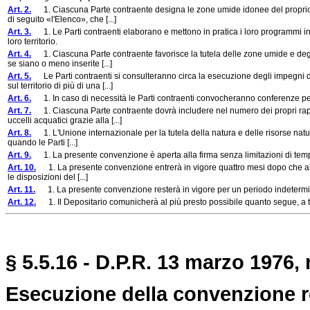
Art. 2.
1. Ciascuna Parte contraente designa le zone umide idonee del proprio te
di seguito «l'Elenco», che [...]
Art. 3.
1. Le Parti contraenti elaborano e mettono in pratica i loro programmi in mo
loro territorio.
Art. 4.
1. Ciascuna Parte contraente favorisce la tutela delle zone umide e degli
se siano o meno inserite [...]
Art. 5.
Le Parti contraenti si consulteranno circa la esecuzione degli impegni d
sul territorio di più di una [...]
Art. 6.
1. In caso di necessità le Parti contraenti convocheranno conferenze per l
Art. 7.
1. Ciascuna Parte contraente dovrà includere nel numero dei propri rappre
uccelli acquatici grazie alla [...]
Art. 8.
1. L'Unione internazionale per la tutela della natura e delle risorse natur
quando le Parti [...]
Art. 9.
1. La presente convenzione è aperta alla firma senza limitazioni di tem
Art. 10.
1. La presente convenzione entrerà in vigore quattro mesi dopo che alme
le disposizioni del [...]
Art. 11.
1. La presente convenzione resterà in vigore per un periodo indetermi
Art. 12.
1. Il Depositario comunicherà al più presto possibile quanto segue, a tut
§ 5.5.16 - D.P.R. 13 marzo 1976, 
Esecuzione della convenzione r