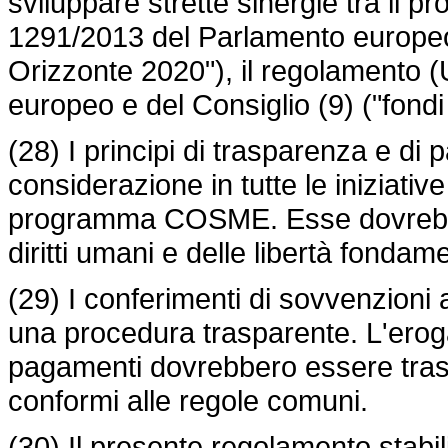
sviluppare strette sinergie tra il
1291/2013
del Parlamento europeo
Orizzonte 2020"), il
regolamento (
europeo e del Consiglio (9) ("fondi 
(28) I principi di trasparenza e di 
considerazione in tutte le iniziativ
programma COSME. Esse dovrebber
diritti umani e delle libertà fondament
(29) I conferimenti di sovvenzioni
una procedura trasparente. L'erogaz
pagamenti dovrebbero essere traspar
conformi alle regole comuni.
(30) Il presente regolamento stabil