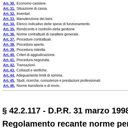
Art. 30.
Economo-cassiere.
Art. 31.
Situazione di cassa.
Art. 32.
Inventari.
Art. 33.
Manutenzione dei beni.
Art. 34.
Elenco indicativo delle spese di funzionamento.
Art. 35.
Rendiconto e controllo della gestione.
Art. 36.
Norme contrattuali di carattere generale.
Art. 37.
Procedure contrattuali.
Art. 38.
Procedura aperta.
Art. 39.
Procedura ristretta.
Art. 40.
Criteri di aggiudicazione.
Art. 41.
Procedura negoziata.
Art. 42.
Transazioni.
Art. 43.
Collaudi e verifiche.
Art. 44.
Adeguamento limiti di somma.
Art. 45.
Studi, ricerche, consulenze e prestazioni professionali.
Art. 46.
Norme transitorie e di rinvio.
§ 42.2.117 - D.P.R. 31 marzo 1998
Regolamento recante norme per 