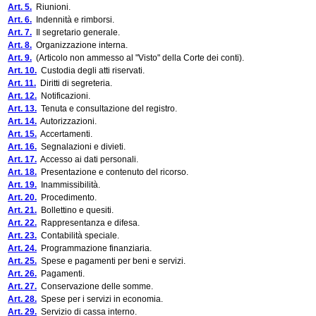
Art. 5.
Riunioni.
Art. 6.
Indennità e rimborsi.
Art. 7.
Il segretario generale.
Art. 8.
Organizzazione interna.
Art. 9.
(Articolo non ammesso al "Visto" della Corte dei conti).
Art. 10.
Custodia degli atti riservati.
Art. 11.
Diritti di segreteria.
Art. 12.
Notificazioni.
Art. 13.
Tenuta e consultazione del registro.
Art. 14.
Autorizzazioni.
Art. 15.
Accertamenti.
Art. 16.
Segnalazioni e divieti.
Art. 17.
Accesso ai dati personali.
Art. 18.
Presentazione e contenuto del ricorso.
Art. 19.
Inammissibilità.
Art. 20.
Procedimento.
Art. 21.
Bollettino e quesiti.
Art. 22.
Rappresentanza e difesa.
Art. 23.
Contabilità speciale.
Art. 24.
Programmazione finanziaria.
Art. 25.
Spese e pagamenti per beni e servizi.
Art. 26.
Pagamenti.
Art. 27.
Conservazione delle somme.
Art. 28.
Spese per i servizi in economia.
Art. 29.
Servizio di cassa interno.