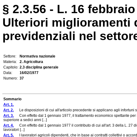
§ 2.3.56 - L. 16 febbraio
Ulteriori miglioramenti 
previdenziali nel settor
Settore:
Normativa nazionale
Materia:
2. Agricoltura
Capitolo:
2.3 disciplina generale
Data:
16/02/1977
Numero:
37
Sommario
Art. 1.
Art. 2.
Le disposizioni di cui all'articolo precedente si applicano agli infortun
Art. 3.
Con effetto dal 1 gennaio 1977, il trattamento economico spettante per i ca
superiore a sedici anni [...]
Art. 4.
Con effetto dal 1 gennaio 1977 il contributo di cui all'art. 3 della L. 27 d
lavoratori [...]
Art. 5.
I lavoratori agricoli dipendenti, che in base ai contratti collettivi o accor